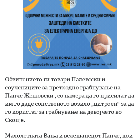
Обвинението ги товари Палевсски и
соучсниците за претходно грабнување на
Панче Жежовски , со намера да го присилат да
им го даде сопственото возило „цитроен“ за да
го користат за грабнување на девојчето во
Скопје.
Малолетната Вања и велешанецот Панче, кои