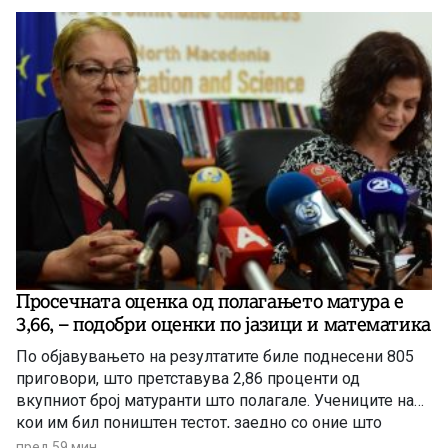
Просечната оценка од полагањето матура е
3,66, – подобри оценки по јазици и математика
По објавувањето на резултатите биле поднесени 805
приговори, што претставува 2,86 проценти од
вкупниот број матуранти што полагале. Учениците на
кои им бил поништен тестот, заедно со оние што
отсуствувале во јуни, ќе може да полагаат во
пред 59 мин.