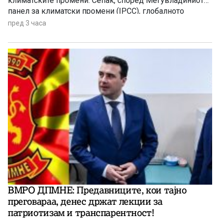
климатските промени. Сепак, според Меѓувладиниот
панел за климатски промени (IPCC), глобалното
затоплување придонесува ваквите екстремни
пред 3 часа
временски појави да стануваат сѐ почести,
поинтензивни и подолготрајни.
ВМРО ДПМНЕ: Предавниците, кои тајно
преговараа, денес држат лекции за
патриотизам и транспарентност!