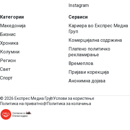
Instagram
Категории
Сервиси
Македонија
Кариера во Експрес Медиа
Груп
Бизнис
Комерцијална содржина
Хроника
Платено политичко
Колумни
рекламирање
Регион
Времеплов
Свет
Пријави корекција
Спорт
Анонимна дојава
©
2026 Експрес Медиа Груп
Услови за користење
Политика на приватност
Политика за колачиња