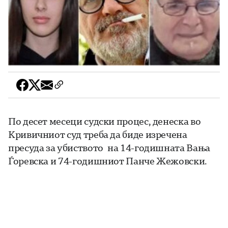
По десет месеци судски процес, денеска во
Кривичниот суд треба да биде изречена
пресуда за убиството на 14-годишната Вања
Ѓоревска и 74-годишниот Панче Жежовски.