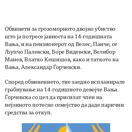
Обвинети за грозоморното двојно убиство
што ја потресе јавноста на 14-годишната
Вања, и на пензионерот од Велес, Панче, се
Љупчо Палевски, Боре Видевски, Велибор
Манев, Влатко Кешишов, како и таткото на
Вања, Александар Ѓорчевски.
Според обвинението, тие заедно испланирале
грабнување на 14-годишното девојче Вања
Ѓорчевска со цел да присилат член на
нејзиното потесно семејство да даде парични
средства за откуп.