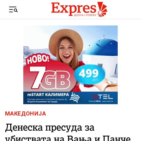
Skip to content
Menu
МАКЕДОНИЈА
Денеска пресуда за
убиствата на Вања и Панче