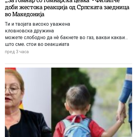
„За гомнар со гомнарска цевка“- Филипче
доби жестока реакција од Српската заедница
во Македонија
Ти и твојата високо уважена
кловновска дружина
можете слободно да нè бакнете во газ, вакви какви
што сме, стои во реакцијата
пред 3 часа