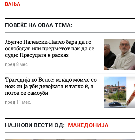
ВАЊА
ПОВЕЌЕ НА ОВАА ТЕМА:
Љупчо Палевски-Палчо бара да го
ослободат или предметот пак да се
суди: Пресудата е расказ
пред 8 мес.
Трагедија во Велес: младо момче со
нож си ја уби девојката и татко ѝ, а
потоа се самоуби
пред 11 мес.
НАЈНОВИ ВЕСТИ ОД:
МАКЕДОНИЈА