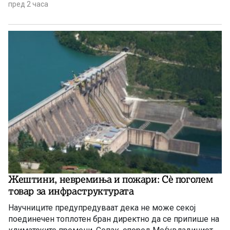
чувствуваме безбедни, комотни и да немаме
пред 2 часа
предизвик во делот на снабдувањето за граѓаните и за
индустријата. И нема да правиме панични прес-
конференции, вели премиерот Христијан Мицкоски.
Жештини, невремиња и пожари: Сè поголем
товар за инфраструктурата
Научниците предупредуваат дека не може секој
поединечен топлотен бран директно да се припише на