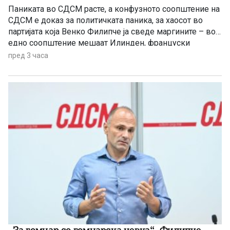
Паниката во СДСМ расте, а конфузното соопштение на
СДСМ е доказ за политичката паника, за хаосот во
партијата која Венко Филипче ја сведе маргините – во
едно соопштение мешаат Илинден, француски
предлог, наводни заговори, тепачки, измислени
пред 3 часа
обвинувања итн, се вели во реакцијата на ВМРО-
ДПМНЕ.