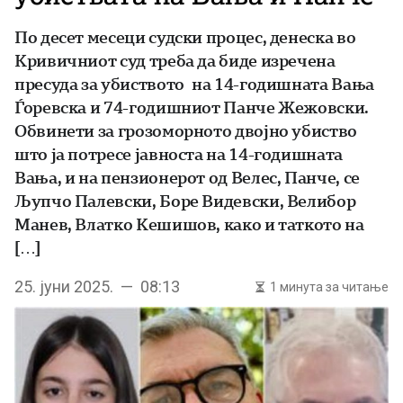
По десет месеци судски процес, денеска во
Кривичниот суд треба да биде изречена
пресуда за убиството на 14-годишната Вања
Ѓоревска и 74-годишниот Панче Жежовски.
Обвинети за грозоморното двојно убиство
што ја потресе јавноста на 14-годишната
Вања, и на пензионерот од Велес, Панче, се
Љупчо Палевски, Боре Видевски, Велибор
Манев, Влатко Кешишов, како и таткото на
[…]
25. јуни 2025. — 08:13
1 минута за читање