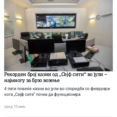
Рекорден број казни од „Сејф сити“ во јули –
најмногу за брзо возење
4 пати повеќе казни во јули во споредба со февруари
кога „Сејф сити“ почна да функционира
пред 10 мин.