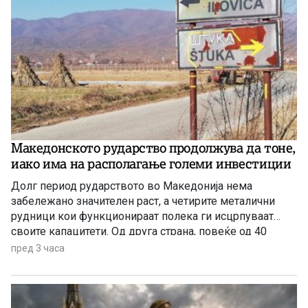
Македонското рударство продолжува да тоне,
иако има на располагање големи инвестиции
Долг период рударството во Македонија нема
забележано значителен раст, а четирите металични
рудници кои функционираат полека ги исцрпуваат
своите капацитети. Од друга страна, повеќе од 40
години се нема реализирано ниту една голема
пред 3 часа
инвестиција во оваа гранка, а во моментов
единствена сериозна најава има за проектот за рудник
за бакар во Иловица.