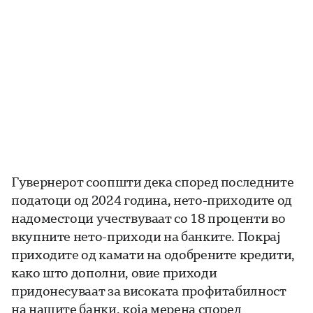
Гувернерот соопшти дека според последните
податоци од 2024 година, нето-приходите од
надоместоци учествуваат со 18 проценти во
вкупните нето-приходи на банките. Покрај
приходите од камати на одобрените кредити,
како што дополни, овие приходи
придонесуваат за високата профитабилност
на нашите банки, која мерена според