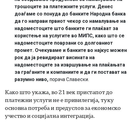
трошоците за платежните услуги. Денес
доаѓаме со понуда до банките Народна банка
да го направи првиот чекор со намалување на
надоместоците што банките ги плаќаат за
користење на услугите во МИПС, како што се
надоместоците поврзани со долговниот
промет. Очекуваме и банките во најкус можен
рок да ја ревидираат висината на
надоместоците за извршување на плаќањата
за граѓаните и компаниите и да ги постават на
разумно ниво,
порача Славески.
Како што укажа, во 21 век пристапот до
платежни услуги не е привилегија, туку
основна потреба и предуслов за економско
учество и социјална интеграција.