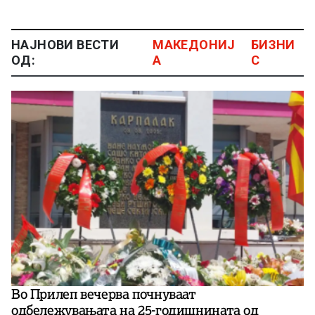
НАЈНОВИ ВЕСТИ
МАКЕДОНИЈ
БИЗНИ
ОД:
А
С
Во Прилеп вечерва почнуваат
одбележувањата на 25-годишнината од