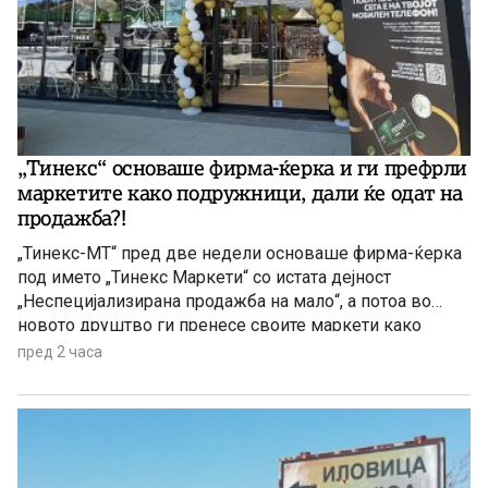
„Тинекс“ основаше фирма-ќерка и ги префрли
маркетите како подружници, дали ќе одат на
продажба?!
„Тинекс-МТ“ пред две недели основаше фирма-ќерка
под името „Тинекс Маркети“ со истата дејност
„Неспецијализирана продажба на мало“, а потоа во
новото друштво ги пренесе своите маркети како
регистрирани подружници, објави Фактор. На прашање
пред 2 часа
дали станува за чекор пред продажба на одреден имот
на нов инвеститор или пак реорганизација на
работењето, не добивме одговор ниту од […]