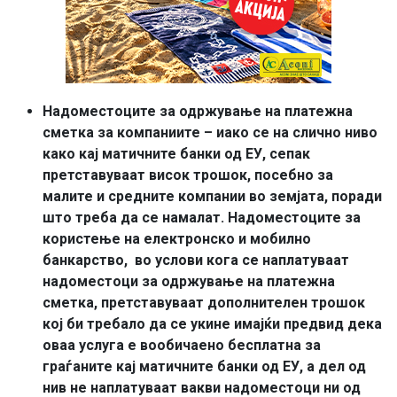
Надоместоците за одржување на платежна
сметка за компаниите – иако се на слично ниво
како кај матичните банки од ЕУ, сепак
претставуваат висок трошок, посебно за
малите и средните компании во земјата, поради
што треба да се намалат. Надоместоците за
користење на електронско и мобилно
банкарство, во услови кога се наплатуваат
надоместоци за одржување на платежна
сметка, претставуваат дополнителен трошок
кој би требало да се укине имајќи предвид дека
оваа услуга е вообичаено бесплатна за
граѓаните кај матичните банки од ЕУ, а дел од
нив не наплатуваат вакви надоместоци ни од