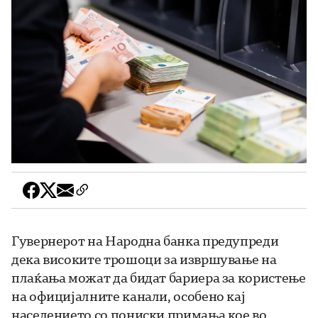
Гувернерот на Народна банка предупреди
дека високите трошоци за извршување на
плаќања можат да бидат бариера за користење
на официјалните канали, особено кај
населението со пониски примања кое во