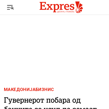
Skip to content
Menu
МАКЕДОНИЈА
БИЗНИС
Гувернерот побара од