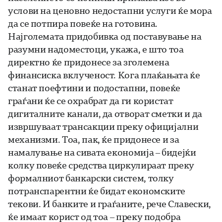
услови на ценовно недостапни услуги ќе мора
да се потпира повеќе на готовина.
Најголемата придобивка од поставување на
разумни надоместоци, укажа, е што тоа
директно ќе придонесе за зголемена
финансиска вклученост. Кога плаќањата ќе
станат поефтини и подостапни, повеќе
граѓани ќе се охрабрат да ги користат
дигиталните канали, да отворат сметки и да
извршуваат трансакции преку официјални
механизми. Тоа, пак, ќе придонесе и за
намалување на сивата економија – бидејќи
колку повеќе средства циркулираат преку
формалниот банкарски систем, толку
потранспарентни ќе бидат економските
текови. И банките и граѓаните, рече Славески,
ќе имаат корист од тоа – преку подобра