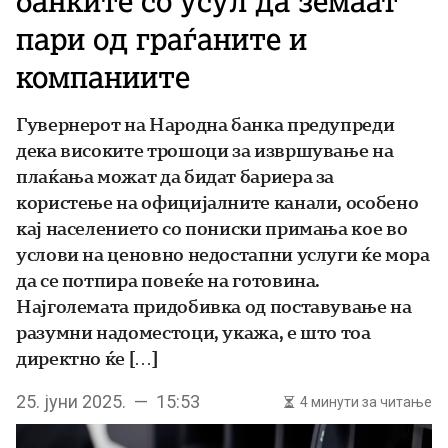
банките со усул да земаат
пари од граѓаните и
компаниите
Гувернерот на Народна банка предупреди
дека високите трошоци за извршување на
плаќања можат да бидат бариера за
користење на официјалните канали, особено
кај населението со пониски примања кое во
услови на ценовно недостапни услуги ќе мора
да се потпира повеќе на готовина.
Најголемата придобивка од поставување на
разумни надоместоци, укажа, е што тоа
директно ќе […]
25. јуни 2025. — 15:53
4 минути за читање