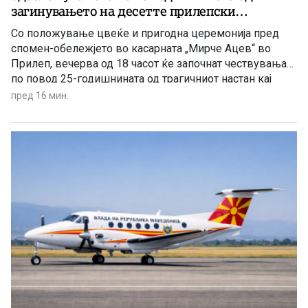
загинувањето на десетте прилепски
резервисти на АРМ кај Карпалак
Со положување цвеќе и пригодна церемонија пред
спомен-обележјето во касарната „Мирче Ацев“ во
Прилеп, вечерва од 18 часот ќе започнат чествувањата
по повод 25-годишнината од трагичниот настан кај
Карпалак, во кој на 8 август 2001 година загинаа десет
пред 16 мин.
прилепски бранители.Во заседа на армискиот конвој
на патот Скопје–Тетово тогаш животот го загубија
резервистите Сашо Китаноски, Нане […]