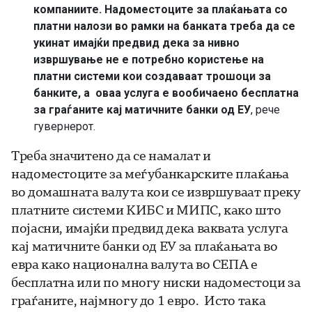
компаниите. Надоместоците за плаќањата со
платни налози во рамки на банката треба да се
укинат имајќи предвид дека за нивно
извршување не е потребно користење на
платни системи кои создаваат трошоци за
банките, а оваа услуга е вообичаено бесплатна
за граѓаните кај матичните банки од ЕУ
, рече
гувернерот.
Треба значитено да се намалат и
надоместоците за меѓубанкарските плаќања
во домашната валута кои се извршуваат преку
платните системи КИБС и МИПС, како што
појасни, имајќи предвид дека ваквата услуга
кај матичните банки од ЕУ за плаќањата во
евра како национална валута во СЕПА е
бесплатна или по многу ниски надоместоци за
граѓаните, најмногу до 1 евро. Исто така