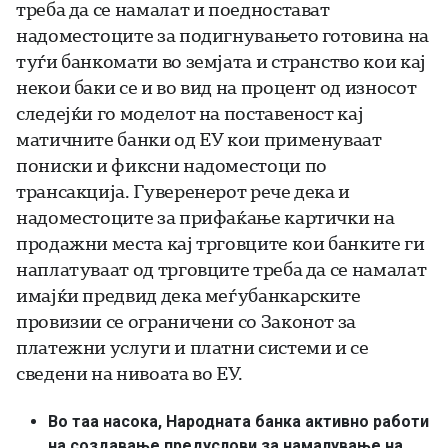
треба да се намалат и поедностават
надоместоците за подигнувањето готовина на
туѓи банкомати во земјата и странство кои кај
некои баки се и во вид на процент од износот
следејќи го моделот на поставеност кај
матичните банки од ЕУ кои применуваат
пониски и фиксни надоместоци по
трансакција. Гуверенерот рече дека и
надоместоците за прифаќање картички на
продажни места кај трговците кои банките ги
наплатуваат од трговците треба да се намалат
имајќи предвид дека меѓубанкарските
провизии се ограничени со Законот за
платежни услуги и платни системи и се
сведени на нивоата во ЕУ.
Во таа насока, Народната банка активно работи
на создавање предуслови за намалување на