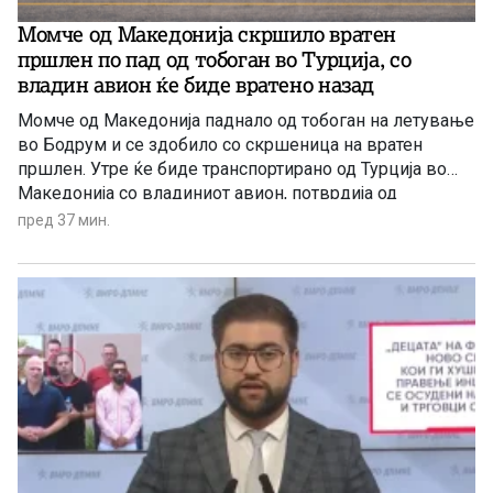
Момче од Македонија скршило вратен
пршлен по пад од тобоган во Турција, со
владин авион ќе биде вратенo назад
Момче од Македонија паднало од тобоган на летување
во Бодрум и се здобило со скршеница на вратен
пршлен. Утре ќе биде транспортирано од Турција во
Македонија со владиниот авион, потврдија од
Службата за општи и заеднички работи. Лицето било
пред 37 мин.
хоспитализирано во Турција, а поради сериозноста на
повредата не може да биде транспортирано со
редовен комерцијален […]