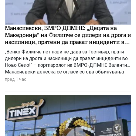
Манасиевски, ВМРО ДПМНЕ: „Децата на
Македонија“ на Филипче се дилери на дрога и
насилници, пратени да прават инциденти во
Ново Село!
„Венко Филипче пет пари не дава за Гостивар, прати
дилери на дрога и насилници да прават инциденти во
Ново Село!“ – портпаролот на ВМРО-ДПМНЕ Валентин
Манасиевски денеска се огласи со ова обвинувања
кон лидерот на СДС Венко Филипче, наведувајќи дека
пред 1 час
лицата, кои тој вчера во Ново Село ги нарече „деца“, се
осудени насилници и трговци со дрога. Манасиевски
оцени дека Филипче со својата прес-конференција се
обидел да го сврти вниманието од вистината и лицата
со кои бил фотографиран да ги претстави како жртви.