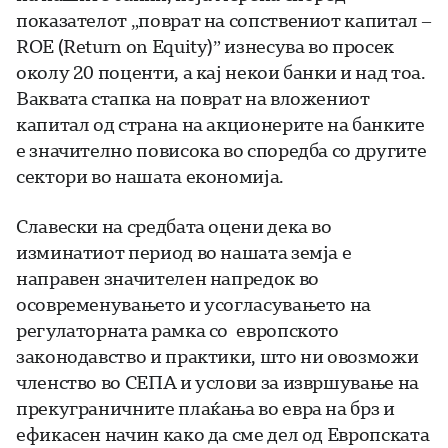
показателот „поврат на сопствениот капитал –
ROE (Return on Equity)” изнесува во просек
околу 20 поценти, а кај некои банки и над тоа.
Ваквата стапка на поврат на вложениот
капитал од страна на акционерите на банките
е значително повисока во споредба со другите
сектори во нашата економија.
Славески на средбата оцени дека во
изминатиот период во нашата земја е
направен значителен напредок во
осовременувањето и усогласувањето на
регулаторната рамка со европското
законодавство и практики, што ни овозможи
членство во СЕПА и услови за извршување на
прекуграничните плаќања во евра на брз и
ефикасен начин како да сме дел од Европската