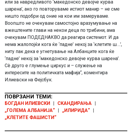
или за навредливото ‘македонско девојче курва
шарена’, ако го повторуваме истиот манир – не сме
ништо подобри од оние на кои им замеруваме.
Воопшто не очекувам самостојно вразумување на
вжештените глави на некои деца по трибини, ама
очекувам ПОДЕДНАКВО да реагира системот. И да
нема жалопојќи кога ќе ‘падне’ некој за ‘клетите ш….’,
ниту пак дека е угнетување на Албанците кога ќе
‘падне’ некој за ‘македонско девојче курва шарена’.
Сè друго е глумење циркус и – служење на
интересите на политичката мафија“, коментира
Илиевски на Фејсбук.
ПОВРЗАНИ ТЕМИ:
БОГДАН ИЛИЕВСКИ
|
СКАНДИРАЊА
|
„ГОЛЕМА АЛБАНИЈА“
|
„ИЛИРИДА“
|
„КЛЕТИТЕ ФАШИСТИ“