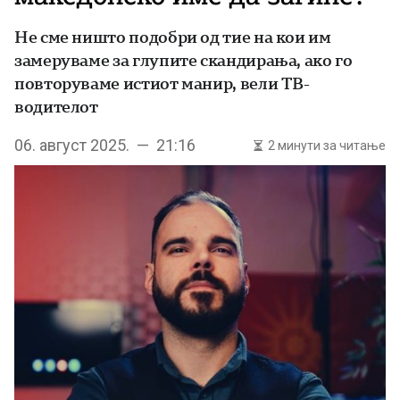
Не сме ништо подобри од тие на кои им
замеруваме за глупите скандирања, ако го
повторуваме истиот манир, вели ТВ-
водителот
06. август 2025. — 21:16
2 минути за читање