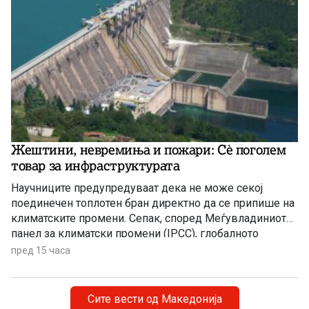
Жештини, невремиња и пожари: Сè поголем
товар за инфраструктурата
Научниците предупредуваат дека не може секој
поединечен топлотен бран директно да се припише на
климатските промени. Сепак, според Меѓувладиниот
панел за климатски промени (IPCC), глобалното
затоплување придонесува ваквите екстремни
пред 15 часа
временски појави да стануваат сѐ почести,
поинтензивни и подолготрајни.
Сите вести од Македонија