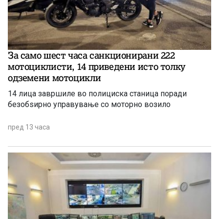
За само шест часа санкционирани 222
мотоциклисти, 14 приведени исто толку
одземени мотоцикли
14 лица завршиле во полициска станица поради
безобѕирно управување со моторно возило
пред 13 часа