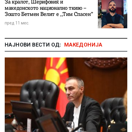
За кралот, Шерифовиќ и
македонското национално ткиво –
Зошто Бетмен Велит е ,,Тим Спасен”
пред 11 мес.
НАЈНОВИ ВЕСТИ ОД:
МАКЕДОНИЈА