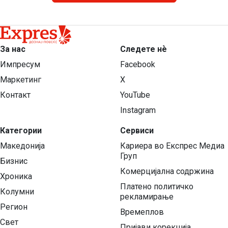
За нас
Следете нѐ
Импресум
Facebook
Маркетинг
X
Контакт
YouTube
Instagram
Категории
Сервиси
Македонија
Кариера во Експрес Медиа
Груп
Бизнис
Комерцијална содржина
Хроника
Платено политичко
Колумни
рекламирање
Регион
Времеплов
Свет
Пријави корекција