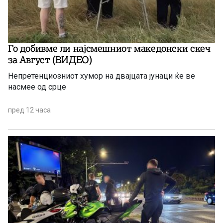
Го добивме ли најсмешниот македонски скеч
за Август (ВИДЕО)
Непретенциозниот хумор на двајцата јунаци ќе ве
насмее од срце
пред 12 часа