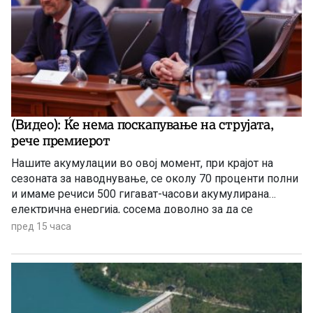
(Видео): Ќе нема поскапување на струјата,
рече премиерот
Нашите акумулации во овој момент, при крајот на
сезоната за наводнување, се околу 70 проценти полни
и имаме речиси 500 гигават-часови акумулирана
електрична енергија, сосема доволно за да се
чувствуваме безбедни, комотни и да немаме
пред 15 часа
предизвик во делот на снабдувањето за граѓаните и за
индустријата. И нема да правиме панични прес-
конференции, вели премиерот Христијан Мицкоски.