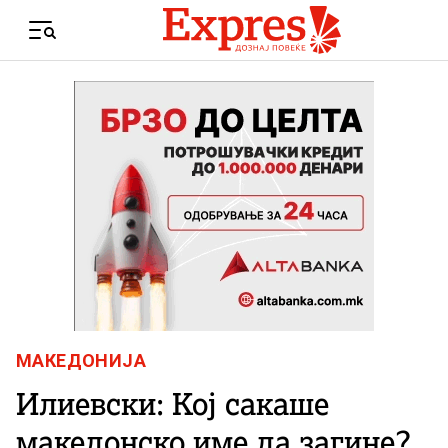
Skip to content
Menu
МАКЕДОНИЈА
Илиевски: Кој сакаше
македонско име да загине?