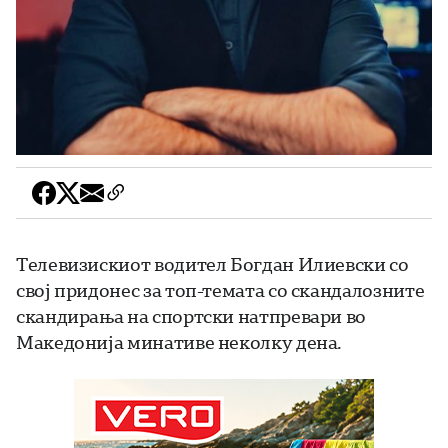
Телевизискиот водител Богдан Илиевски со
свој придонес за топ-темата со скандалозните
скандирања на спортски натпревари во
Македонија минативе неколку дена.