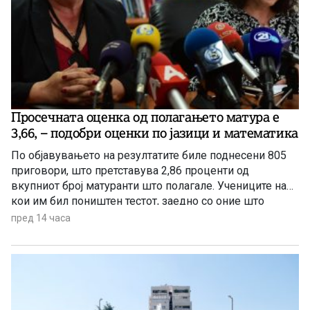
Просечната оценка од полагањето матура е
3,66, – подобри оценки по јазици и математика
По објавувањето на резултатите биле поднесени 805
приговори, што претставува 2,86 проценти од
вкупниот број матуранти што полагале. Учениците на
кои им бил поништен тестот, заедно со оние што
отсуствувале во јуни, ќе може да полагаат во
пред 14 часа
августовската испитна сесија.