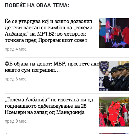
ПОВЕЌЕ НА ОВАА ТЕМА:
Ќе се утврдува кој и зошто дозволил
детски настап со симбол на „голема
Албанија“ на МРТВ2: во четврток
точката пред Програмскиот совет
пред 4 мес.
ФБ-објава на денот: МВР, простете ако
нешто сум погрешил…
пред 6 мес.
„Голема Албанија“ не изостана ни од
годинашното одбележување на 28
Ноември на запад од Македонија
пред 8 мес.