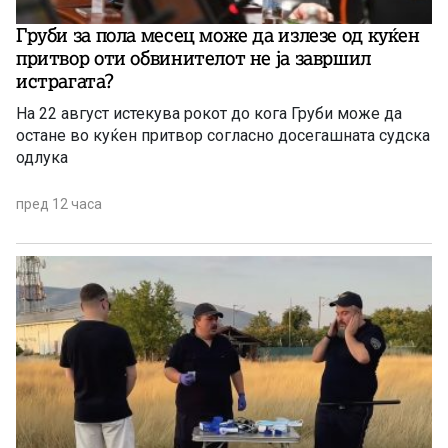
Груби за пола месец може да излезе од куќен
притвор оти обвинителот не ја завршил
истрагата?
На 22 август истекува рокот до кога Груби може да
остане во куќен притвор согласно досегашната судска
одлука
пред 12 часа