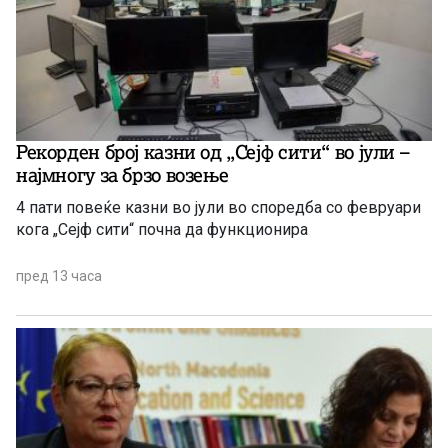
Рекорден број казни од „Сејф сити“ во јули –
најмногу за брзо возење
4 пати повеќе казни во јули во споредба со февруари
кога „Сејф сити“ почна да функционира
пред 13 часа