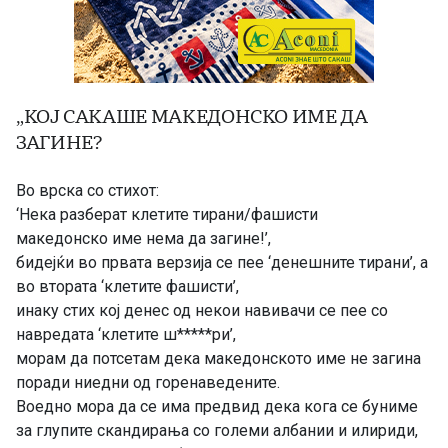
„
КОЈ САКАШЕ МАКЕДОНСКО ИМЕ ДА
ЗАГИНЕ?
Во врска со стихот:
‘Нека разберат клетите тирани/фашисти
македонско име нема да загине!’,
бидејќи во првата верзија се пее ‘денешните тирани’, а
во втората ‘клетите фашисти’,
инаку стих кој денес од некои навивачи се пее со
навредата ‘клетите ш*****ри’,
морам да потсетам дека македонското име не загина
поради ниедни од горенаведените.
Воедно мора да се има предвид дека кога се буниме
за глупите скандирања со големи албании и илириди,