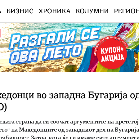
А
БИЗНИС
ХРОНИКА
КОЛУМНИ
РЕГИО
едонци во западна Бугарија од
О)
ската страна да ги соочат аргументите на претст
о“ на Македонците од западниот дел на Бугарија 
абилност. Затоа, кога ќе ги имаме сите аргументи