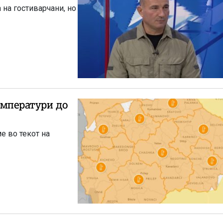
 на гостиварчани, но
емператури до
е во текот на