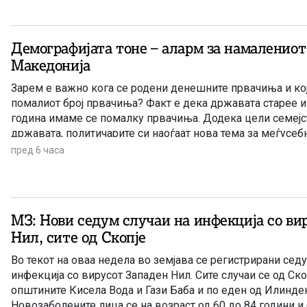
Демографијата тоне – аларм за намалениот
Македонија
Зарем е важно кога се родени денешните првачиња и кој
помалиот број првачиња? Факт е дека државата старее и
година имаме се помалку првачиња. Додека цели семејс
државата, политичарите си наоѓаат нова тема за меѓусе
наместо да донесат итни мерки за да се спречи одливот 
пред 6 часа
МЗ: Нови седум случаи на инфекција со ви
Нил, сите од Скопје
Во текот на оваа недела во земјава се регистрирани сед
инфекција со вирусот Западен Нил. Сите случаи се од Ско
општините Кисела Вода и Гази Баба и по еден од Илинден
Новозаболените лица се на возраст од 60 до 84 години и 