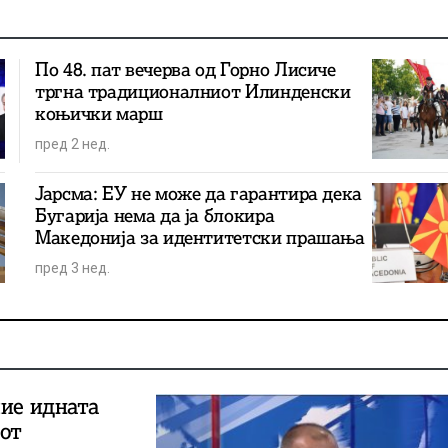
По 48. пат вечерва од Горно Лисиче
тргна традиционалниот Илинденски
коњички марш
пред 2 нед.
Јарсма: ЕУ не може да гарантира дека
Бугарија нема да ја блокира
Македонија за идентитетски прашања
пред 3 нед.
пие идната
гот