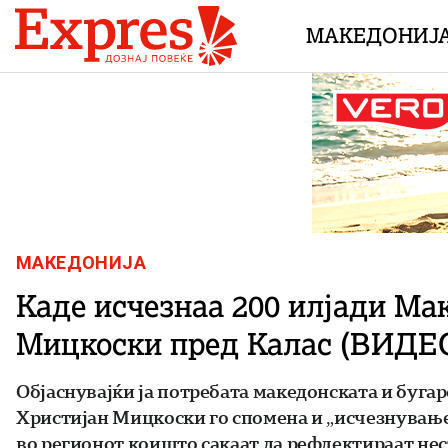
Skip to content
МАКЕДОНИЈ
МАКЕДОНИЈА
Каде исчезнаа 200 илјади Мак
Мицкоски пред Калас (ВИДЕ
Објаснувајќи ја потребата македонската и бугар
Христијан Мицкоски го спомена и „исчезнувањет
во регионот коишто сакаат да рефлектираат нест