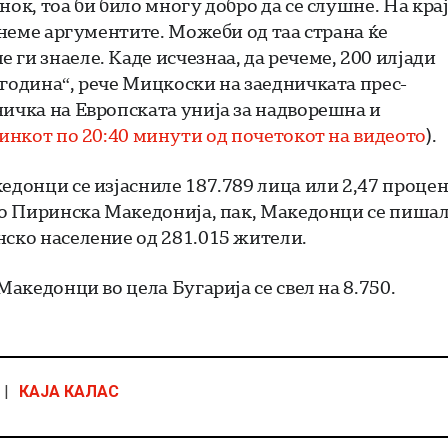
ок, тоа би било многу добро да се слушне. На кра
ушнеме аргументите. Можеби од таа страна ќе
ги знаеле. Каде исчезнаа, да речеме, 200 илјади
 година“, рече Мицкоски на заедничката прес-
ничка на Европската унија за надворешна и
линкот по 20:40 минути од почетокот на видеото
).
едонци се изјасниле 187.789 лица или 2,47 проце
 во Пиринска Македонија, пак, Македонци се пиша
нско население од 281.015 жители.
Македонци во цела Бугарија се свел на 8.750.
|
КАЈА КАЛАС