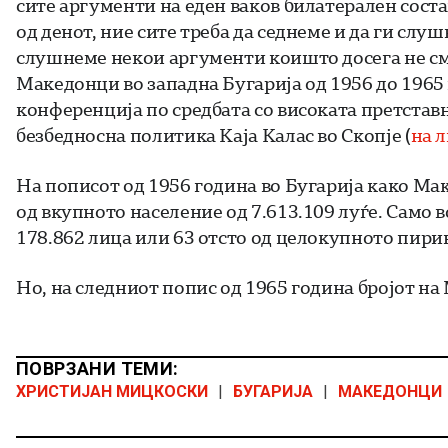
сите аргументи на еден ваков билатерален состан
од денот, ние сите треба да седнеме и да ги сл
слушнеме некои аргументи коишто досега не сме 
Македонци во западна Бугарија од 1956 до 1965
конференција по средбата со високата претстав
безбедносна политика Каја Калас во Скопје (
на 
На пописот од 1956 година во Бугарија како Мак
од вкупното население од 7.613.109 луѓе. Само
178.862 лица или 63 отсто од целокупното пири
Но, на следниот попис од 1965 година бројот на 
ПОВРЗАНИ ТЕМИ:
ХРИСТИЈАН МИЦКОСКИ
|
БУГАРИЈА
|
МАКЕДОНЦИ