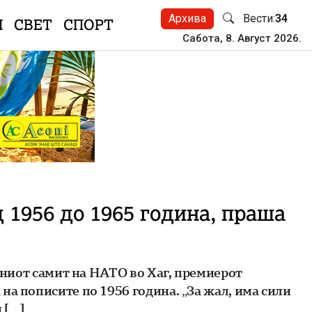
Архива
Вести:
34
Н
СВЕТ
СПОРТ
Сабота, 8. Август 2026.
 1956 до 1965 година, праша
ојниот самит на НАТО во Хаг, премиерот
на пописите по 1956 година. „За жал, има сили
 […]