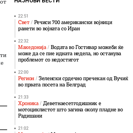
НАЈНОВИ ВЕСТИ
јот
22:51
Свет
Речиси 700 американски војници
ранети во војната со Иран
22:32
Македонија
Водата во Гостивар можеби ќе
може да се пие идната недела, но останува
нти
проблемот со недостигот
ле
22:00
Регион
Зеленски срдечно пречекан од Вучиќ
во првата посета на Белград
21:33
Хроника
Деветнаесетгодишник е
мотоциклистот што загина околу пладне во
Радишани
21:02