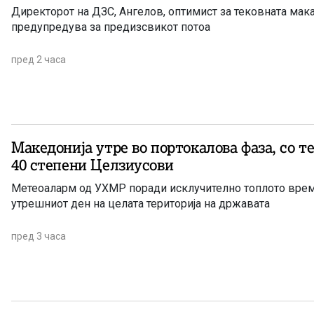
Директорот на ДЗС, Ангелов, оптимист за тековната мака
предупредува за предизсвикот потоа
пред 2 часа
Македонија утре во портокалова фаза, со т
40 степени Целзиусови
Метеоаларм од УХМР поради исклучително топлото врем
утрешниот ден на целата територија на државата
пред 3 часа