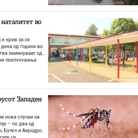
 наталитет во
 е крив за се
 дека од година во
тва заминуваат од
бни препукувања
на млади.
русот Западен
ум нови случаи на
пје – по два од
, Бутел и Аеродром.
сите се