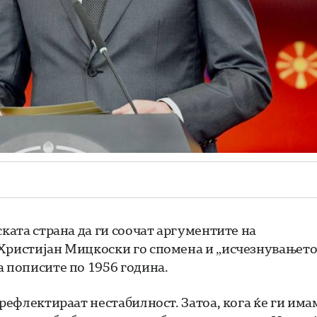
ската страна да ги соочат аргументите на
 Христијан Мицкоски го спомена и „исчезнувањето
а пописите по 1956 година.
 рефлектираат нестабилност. Затоа, кога ќе ги има