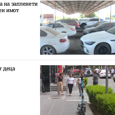
а на запленети
ен имот
т деца