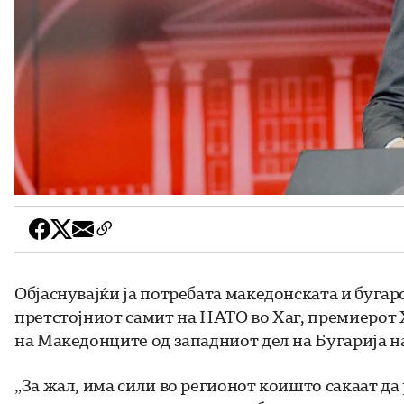
Објаснувајќи ја потребата македонската и бугар
претстојниот самит на НАТО во Хаг, премиерот
на Македонците од западниот дел на Бугарија н
„За жал, има сили во регионот коишто сакаат да