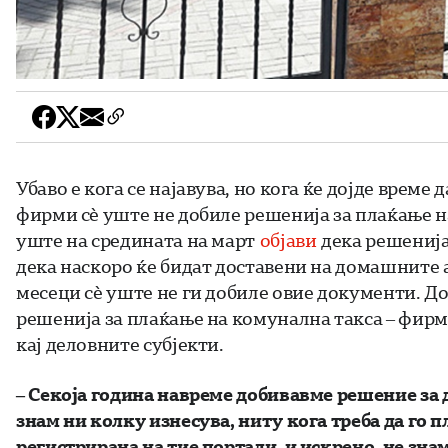
Убаво е кога се најавува, но кога ќе дојде време 
фирми сè уште не добиле решенија за плаќање н
уште на средината на март
објави
дека решенијат
дека наскоро ќе бидат доставени на домашните 
месеци сè уште не ги добиле овие документи. Д
решенија за плаќање на комунална такса – фирм
кај деловните субјекти.
– Секоја година навреме добивавме решение за д
знам ни колку изнесува, ниту кога треба да го 
регистрирана на тие портали, и искрено, не знам