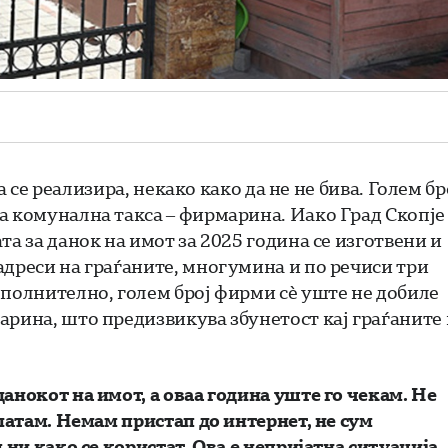
да се реализира, некако како да не не бива. Голем бр
а комунална такса – фирмарина. Иако Град Скопје
а за данок на имот за 2025 година се изготвени и
адреси на граѓаните, многумина и по речиси три
ополнително, голем број фирми сè уште не добиле
арина, што предизвикува збунетост кај граѓаните 
анокот на имот, а оваа година уште го чекам. Не
платам. Немам пристап до интернет, не сум
 ни како се користат. Ова е непријатна ситуација 