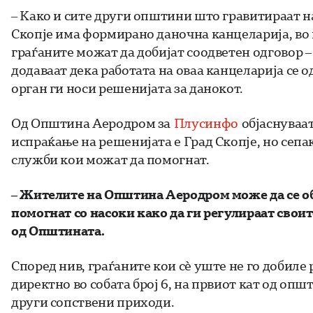
– Како и сите други општини што гравитираат н
Скопје има формирано даночна канцеларија, во к
граѓаните можат да добијат соодветен одговор 
додаваат дека работата на оваа канцеларија се о
орган ги носи решенијата за данокот.
Од Општина Аеродром за
Плусинфо
објаснуваа
испраќање на решенијата е Град Скопје, но сеп
служби кои можат да помогнат.
– Жителите на Општина Аеродром може да се об
помогнат со насоки како да ги регулираат свои
од Општината.
Според нив, граѓаните кои сè уште не го добиле
директно во собата број 6, на првиот кат од опш
други сопствени приходи.