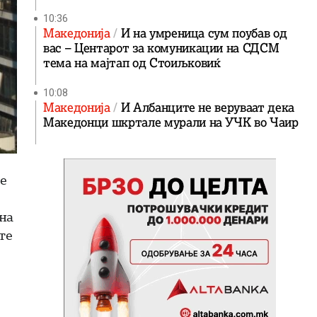
10:36
Македонија
И на умреница сум поубав од
вас – Центарот за комуникации на СДСМ
тема на мајтап од Стоиљковиќ
10:08
Македонија
И Албанците не веруваат дека
Македонци шкртале мурали на УЧК во Чаир
е
цна
те