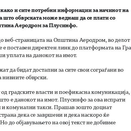
 како и сите потребни информации за начинот на
а што обврската може веднаш да се плати со
пштина Аеродром за Плусинфо.
до веб-страницата на Општина Аеродром, во делот
е е поставен директен линк до платформата на Гр
ши уплата на данокот на имот.
т да бидат достапни за сите свои сограѓани во
а нивните обврски.
 од градските власти и поефикасна комуникација,
 што е данокот на имот. Плусинфо за ова испрати
и и комунални такси. Прашав зошто доцнат
трана дека се завршени и дека наскоро ќе
Но до објавувањето на овој текст не добивме