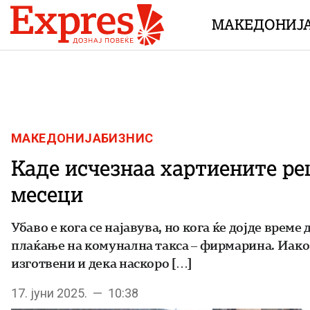
Skip to content
МАКЕДОНИЈ
МАКЕДОНИЈА
БИЗНИС
Каде исчезнаа хартиените реш
месеци
Убаво е кога се најавува, но кога ќе дојде време
плаќање на комунална такса – фирмарина. Иако Г
изготвени и дека наскоро […]
17. јуни 2025. — 10:38