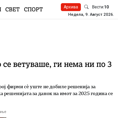
Архива
Вести:
10
Н
СВЕТ
СПОРТ
Недела, 9. Август 2026.
се ветуваше, ги нема ни по 3
 број фирми сè уште не добиле решенија за
 решенијата за данок на имот за 2025 година се
тање