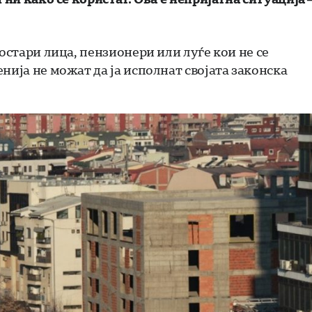
остари лица, пензионери или луѓе кои не се
нија не можат да ја исполнат својата законска