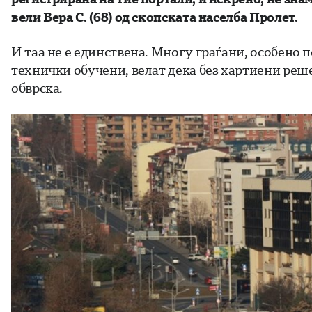
вели Вера С. (68) од скопската населба Пролет.
И таа не е единствена. Многу граѓани, особено п
технички обучени, велат дека без хартиени реше
обврска.