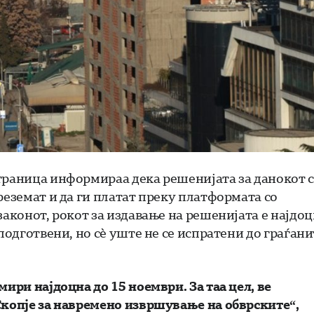
траница информираа дека решенијата за данокот с
реземат и да ги платат преку платформата со
законот, рокот за издавање на решенијата е најдо
подготвени, но сè уште не се испратени до граѓани
мири најдоцна до 15 ноември. За таа цел, ве
Скопје за навремено извршување на обврските“,