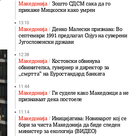
Македонија
Зошто СДСМ сака да го
прикаже Мицкоски како умрен
13:10
Македонија
Денко Малески признава: Во
септември 1991 предлагал Сојуз на суверени
Југословенски држави
12:38
Македонија
Костовски обвинува
обвинителка, гувернер и директор за
,,смртта” на Еуростандард банката
11:44
Македонија
Ги суделе како Македонци а не
признаваат дека постоеле
11:14
Македонија
Иницијатива: Новинарот кој се
бори за чиста Македонија да биде следен
министер за екологија (ВИДЕО)