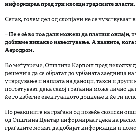
информираа пред три месеци градските власти.
Сепак, голем дел од скопјани не се чувствуваат
– Не е сè во тоа дали можеш да платиш онлајн, 
добивме никакво известување. А казните, кога ќе
Аеродром.
Во меѓувреме, Општина Карпош пред неколку де
решенија да се обратат до урбаната заедница на
утврдување и наплата на даноци, такси и други н
потсетуваат дека секој граѓанин може лично да 
ќе го избегне евентуалното доцнење и ќе ги исп
По реакциите на граѓани од повеќе скопски општ
од Општина Центар информираат дека на распол
граѓаните можат да добијат информации и помош