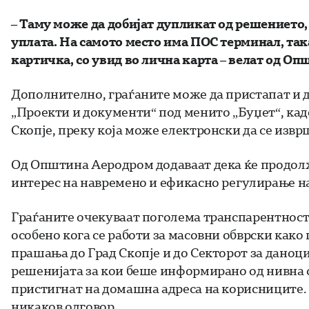
– Таму може да добијат дупликат од решението,
уплата. На самото место има ПОС терминал, так
картичка, со увид во лична карта – велат од О
Дополнително, граѓаните може да пристапат и 
„Проекти и документи“ под менито „Буџет“, кад
Скопје, преку која може електронски да се извр
Од Општина Аеродром додаваат дека ќе продолжа
интерес на навремено и ефикасно регулирање н
Граѓаните очекуваат поголема транспарентност
особено кога се работи за масовни обврски како
прашања до Град Скопје и до Секторот за даноц
решенијата за кои беше информирано од нивна с
пристигнат на домашна адреса на корисниците. 
никаков одговор.