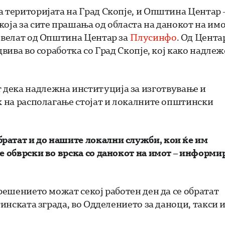
а територијата на Град Скопје, и Општина Центар 
оја за сите прашања од областа на данокот на имо
– велат од Општина Центар за
Плусинфо
. Од Цента
двива во соработка со Град Скопје, кој како надле
т дека надлежна институција за изготвување и
ак на располагање стојат и локалните општински
ратат и до нашите локални служби, кои ќе им
те обврски во врска со данокот на имот – информи
 решението можат секој работен ден да се обратат
тинската зграда, во Одделението за даноци, такси 