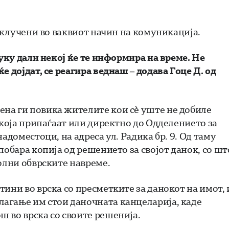
 вклучени во ваквиот начин на комуникација.
туку дали некој ќе те информира на време. Не
 дојдат, се реагира веднаш – додава Гоце Д. од
на ги повика жителите кои сè уште не добиле
 која припаѓаат или директно до Одделението за
адоместоци, на адреса ул. Радика бр. 9. Од таму
побара копија од решението за својот данок, со шт
олни обврските навреме.
ини во врска со пресметките за данокот на имот, 
агање им стои даночната канцеларија, каде
 во врска со своите решенија.