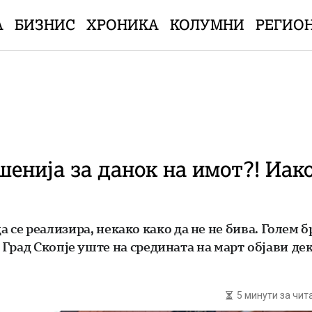
А
БИЗНИС
ХРОНИКА
КОЛУМНИ
РЕГИО
енија за данок на имот?! Иако 
 да се реализира, некако како да не не бива. Голем
рад Скопје уште на средината на март објави дека
5 минути за чи