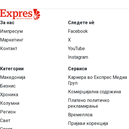
За нас
Следете нѐ
Импресум
Facebook
Маркетинг
X
Контакт
YouTube
Instagram
Категории
Сервиси
Македонија
Кариера во Експрес Медиа
Груп
Бизнис
Комерцијална содржина
Хроника
Платено политичко
Колумни
рекламирање
Регион
Времеплов
Свет
Пријави корекција