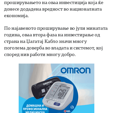
проширувањето на оваа инвестиција која ќе
донесе додадена вредност во националната
економија.
По најавеното проширување во јули минатата
година, оваа втора фаза на инвестирање од
страна на Џагатај Кабло значи многу
поголема доверба во владата и системот, кој
според нив работи многу добро.