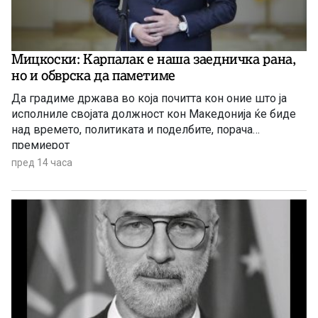
Мицкоски: Карпалак е наша заедничка рана,
но и обврска да паметиме
Да градиме држава во која почитта кон оние што ја
исполниле својата должност кон Македонија ќе биде
над времето, политиката и поделбите, порача
премиерот
пред 14 часа