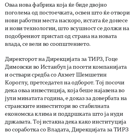
Оваа нова фабрика која ќе биде двојно
поголема од постоечката, освен што ќе отвори
нови работни места наскоро, истата ќе донесе
и нови технологии, што всушност се должи на
подобрениот пристап од страна на новата
влада, се вели во соопштението.
Директорот на Дирекцијата за ТИРЗ, Гоце
Димовски во Истанбул ја посети компанијата
и оствари средба со Ахмет Шемшетин
Короглу, претседател на одборот. Toj посочи
дека оваа инвестиција, која беше најавена во
јули минатата година, е доказ за довербата на
странските инвеститори во стабилната
економска клима и поддршката што ја нуди
државата. Тој истакна дека како институција
во соработка со Владата, Дирекцијата за ТИРЗ