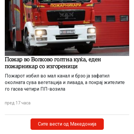
Пожар во Волково голтна куќа, еден
пожарникар со изгореници
Пожарот избил во мал канал и брзо ја зафатил
околната сува вегетација и ливада, а покрај жителите
го гасеа четири ПП-возила
пред 17 часа
Сите вести од Македонија