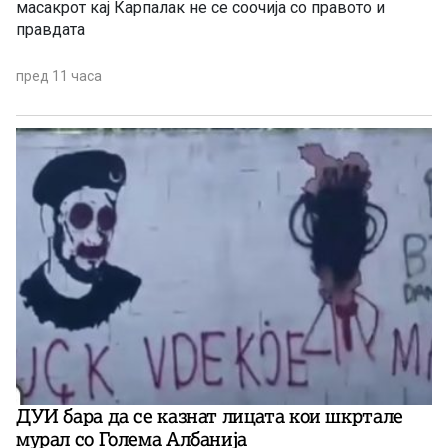
масакрот кај Карпалак не се соочија со правото и
правдата
пред 11 часа
ДУИ бара да се казнат лицата кои шкртале
мурал со Голема Албанија