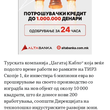
Турската компанија „Џагатај Кабло“ која веќе
подолго време работи во рамките на ТИРЗ
Скопје 1, ќе инвестира 6 милиони евра во
проширување на своето производство со
изградба на нов објект од околу 10 000
квадрати, што ќе донесе нови 200
вработувања, соопшти Дирекцијата на
технолошко индустриските развојни зони.