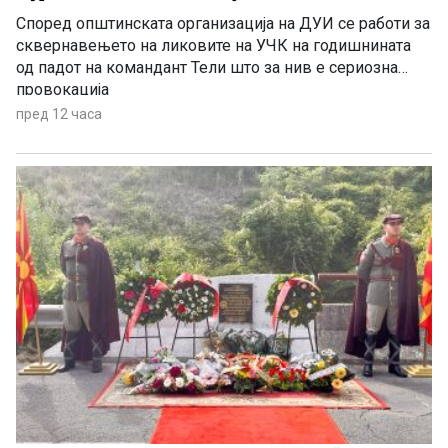
Според општинската организација на ДУИ се работи за
сквернавењето на ликовите на УЧК на годишнината
од падот на командант Тели што за нив е сериозна
провокација
пред 12 часа