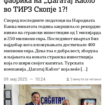
фабрика на „Џагатај Кабло“
во ТИРЗ Скопје 1?!
Според последните податоци на Народната
Банка минатата година завршила со рекордно
нивно на странски инвестиции од 1 милијарда
и 250 милиони евра. Последниот квартал бил
најдобар кога вложувањата достигнале 400
милиони евра. Дека тоа е добра вест, зборува
и најавата на новата странска инвестиција
која го шири својот капитал. Турската
компанија „Џагатај Кабло“ која веќе […]
09. мај 2025. — 10:24
2 минути за читање