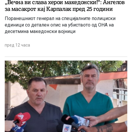
„Вечна ви слава херои македонски!“: Ангелов
за масакрот кај Карпалак пред 25 години
Поранешниот генерал на специјалните полициски
единици со детален опис на убиството од ОНА на
десетмина македонски војници
пред 12 часа