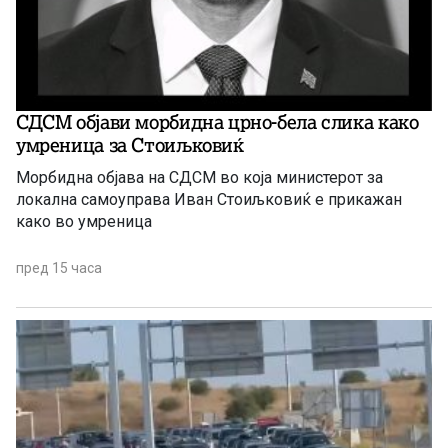
СДСМ објави морбидна црно-бела слика како
умреница за Стоиљковиќ
Морбидна објава на СДСМ во која министерот за
локална самоуправа Иван Стоиљковиќ е прикажан
како во умреница
пред 15 часа