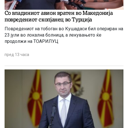
Со владиниот авион вратен во Македонија
повредениот скопјанец во Турција
Повредениот на тобоган во Кушадаси бил опериран на
23 јули во локална болница, а лекувањето ќе
продолжи на ТОАРИЛУЦ
пред 13 часа