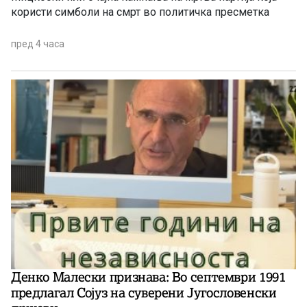
користи симболи на смрт во политичка пресметка
пред 4 часа
Денко Малески признава: Во септември 1991
предлагал Сојуз на суверени Југословенски