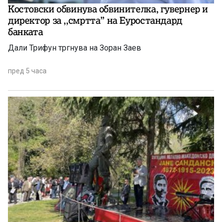
Костовски обвинува обвинителка, гувернер и
директор за ,,смртта” на Еуростандард
банката
Дали Трифун тргнува на Зоран Заев
пред 5 часа