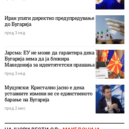
Иран упати директно предупредување
до Бугарија
пред 3 нед.
Јарсма: ЕУ не може да гарантира дека
Бугарија нема да ја блокира
Македонија за идентитетски прашања
пред 3 нед.
Муцунски: Кристално јасно е дека
уставните измени не се единственото
барање на Бугарија
пред 2 мес.