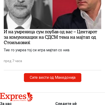
И на умреница сум поубав од вас – Центарот
за комуникации на СДСМ тема на мајтап од
Стоиљковиќ
Тие го умреа тој си игра мајтап со нив
пред 7 часа
Сите вести од Македонија
За нас
Следете нѐ