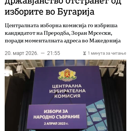
државјанство отстранет од
изборите во Бугарија
Централната изборна комисија го избриша
кандидатот на Преродба, Зоран Мрсески,
поради моменталната адреса во Македонија
20. март 2026. — 21:55
1 минута за читање