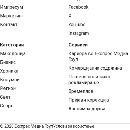
Импресум
Facebook
Маркетинг
X
Контакт
YouTube
Instagram
Категории
Сервиси
Македонија
Кариера во Експрес Медиа
Груп
Бизнис
Комерцијална содржина
Хроника
Платено политичко
Колумни
рекламирање
Регион
Времеплов
Свет
Пријави корекција
Спорт
Анонимна дојава
©
2026 Експрес Медиа Груп
Услови за користење