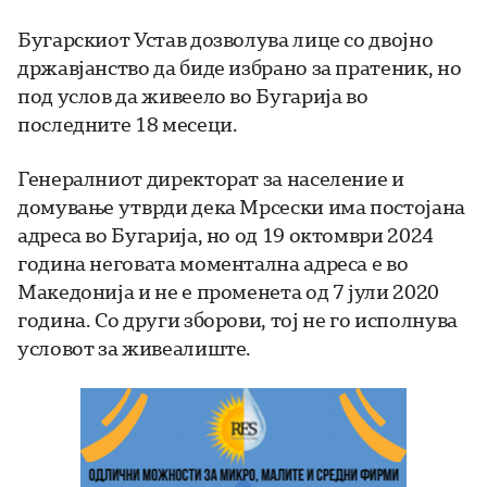
Бугарскиот Устав дозволува лице со двојно
државјанство да биде избрано за пратеник, но
под услов да живеело во Бугарија во
последните 18 месеци.
Генералниот директорат за население и
домување утврди дека Мрсески има постојана
адреса во Бугарија, но од 19 октомври 2024
година неговата моментална адреса е во
Македонија и не е променета од 7 јули 2020
година. Со други зборови, тој не го исполнува
условот за живеалиште.