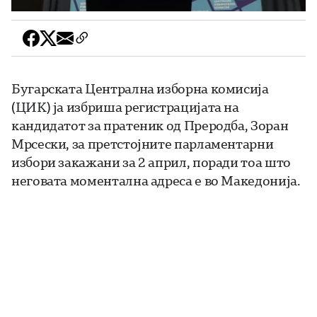
Бугарската Централна изборна комисија
(ЦИК) ја избриша регистрацијата на
кандидатот за пратеник од Преродба, Зоран
Мрсески, за претстојните парламентарни
избори закажани за 2 април, поради тоа што
неговата моментална адреса е во Македонија.