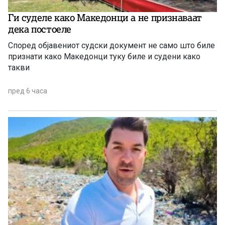
Ги суделе како Македонци а не признаваат
дека постоеле
Според објавениот судски документ не само што биле
признати како Македонци туку биле и судени како
такви
пред 6 часа