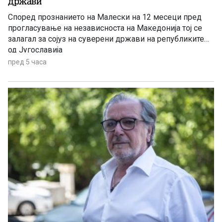
држави
Според прознанието на Малески на 12 месеци пред
прогласување на независноста на Македонија тој се
залагал за сојуз на суверени држави на републиките
од Југославија
пред 5 часа