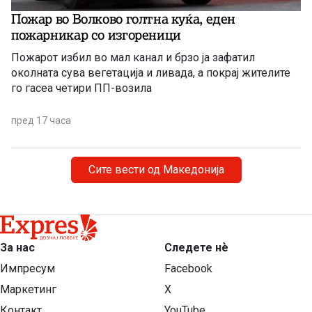
Пожар во Волково голтна куќа, еден
пожарникар со изгореници
Пожарот избил во мал канал и брзо ја зафатил
околната сува вегетација и ливада, а покрај жителите
го гасеа четири ПП-возила
пред 17 часа
Сите вести од Македонија
За нас
Следете нѐ
Импресум
Facebook
Маркетинг
X
Контакт
YouTube