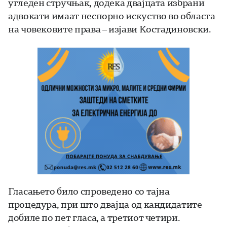
угледен стручњак, додека двајцата избрани
адвокати имаат неспорно искуство во областа
на човековите права – изјави Костадиновски.
Гласањето било спроведено со тајна
процедура, при што двајца од кандидатите
добиле по пет гласа, а третиот четири.