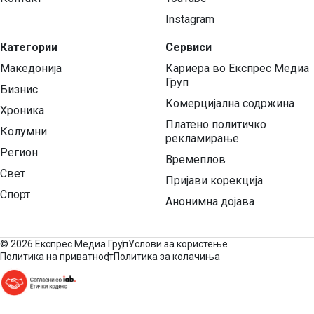
Instagram
Категории
Сервиси
Македонија
Кариера во Експрес Медиа
Груп
Бизнис
Комерцијална содржина
Хроника
Платено политичко
Колумни
рекламирање
Регион
Времеплов
Свет
Пријави корекција
Спорт
Анонимна дојава
©
2026 Експрес Медиа Груп
Услови за користење
Политика на приватност
Политика за колачиња