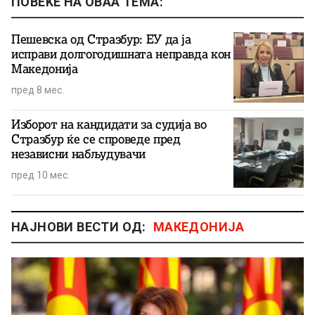
ПОВЕЌЕ НА ОВАА ТЕМА:
Пешевска од Стразбур: ЕУ да ја
исправи долгогодишната неправда кон
Македонија
пред 8 мес.
Изборот на кандидати за судија во
Стразбур ќе се спроведе пред
независни набљудувачи
пред 10 мес.
НАЈНОВИ ВЕСТИ ОД:
МАКЕДОНИЈА