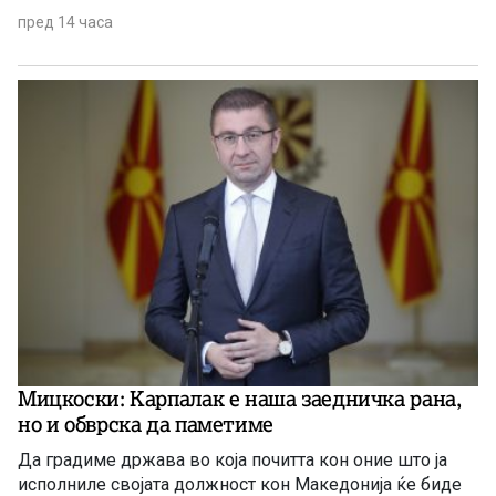
пред 14 часа
Мицкоски: Карпалак е наша заедничка рана,
но и обврска да паметиме
Да градиме држава во која почитта кон оние што ја
исполниле својата должност кон Македонија ќе биде