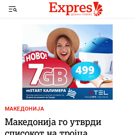
Skip to content
Menu
МАКЕДОНИЈА
Македонија го утврди
списокот на тројца