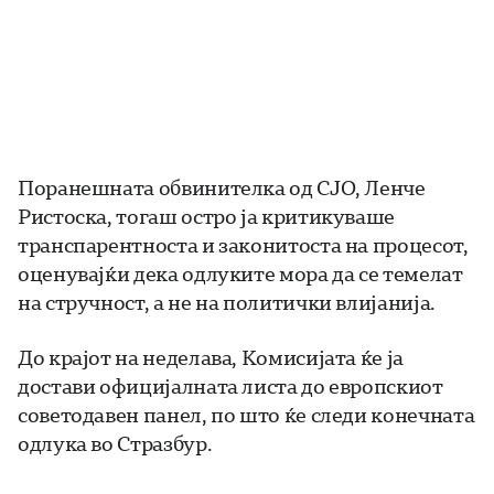
Поранешната обвинителка од СЈО, Ленче
Ристоска, тогаш остро ја критикуваше
транспарентноста и законитоста на процесот,
оценувајќи дека одлуките мора да се темелат
на стручност, а не на политички влијанија.
До крајот на неделава, Комисијата ќе ја
достави официјалната листа до европскиот
советодавен панел, по што ќе следи конечната
одлука во Стразбур.