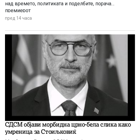
над времето, политиката и поделбите, порача
премиерот
пред 14 часа
СДСМ објави морбидна црно-бела слика како
умреница за Стоиљковиќ