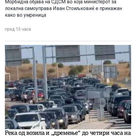
Морбидна објава на СДСМ во која министерот за
локална самоуправа Иван Стоиљковиќ е прикажан
како во умреница
пред 15 часа
Река од возила и „дремење“ до четири часа на