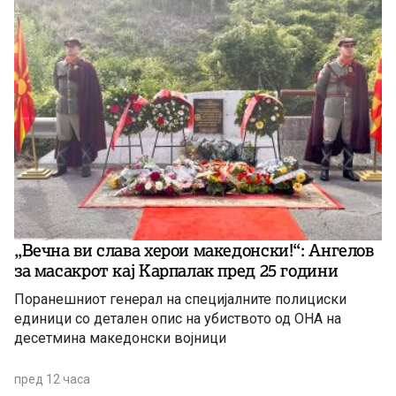
„Вечна ви слава херои македонски!“: Ангелов
за масакрот кај Карпалак пред 25 години
Поранешниот генерал на специјалните полициски
единици со детален опис на убиството од ОНА на
десетмина македонски војници
пред 12 часа