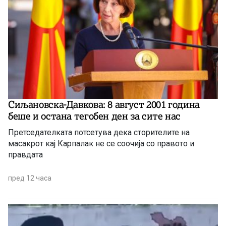
Сиљановска-Давкова: 8 август 2001 година
беше и остана тегобен ден за сите нас
Претседателката потсетува дека сторителите на
масакрот кај Карпалак не се соочија со правото и
правдата
пред 12 часа