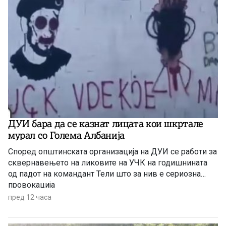
ДУИ бара да се казнат лицата кои шкртале
мурал со Голема Албанија
Според општинската организација на ДУИ се работи за
сквернавењето на ликовите на УЧК на годишнината
од падот на командант Тели што за нив е сериозна
провокација
пред 12 часа