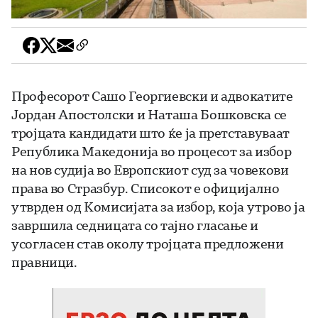
Професорот Сашо Георгиевски и адвокатите
Јордан Апостолски и Наташа Бошковска се
тројцата кандидати што ќе ја претставуваат
Република Македонија во процесот за избор
на нов судија во Европскиот суд за човекови
права во Стразбур. Списокот е официјално
утврден од Комисијата за избор, која утрово ја
завршила седницата со тајно гласање и
усогласен став околу тројцата предложени
правници.