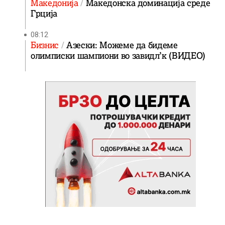
Македонија
Македонска доминација среде
Грција
08:12
Бизнис
Азески: Можеме да бидеме
олимписки шампиони во завидл’к (ВИДЕО)