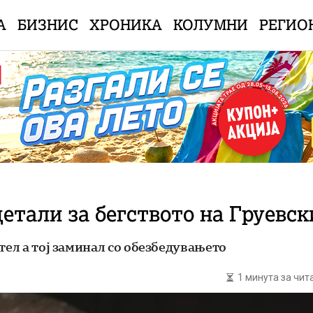
А
БИЗНИС
ХРОНИКА
КОЛУМНИ
РЕГИО
етали за бегството на Груевс
тел а тој заминал со обезбедувањето
1 минута за чи