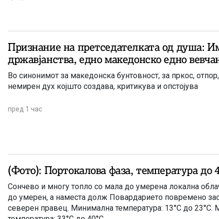
Признание на претседателката од душа: И
државјанства, едно македонско едно вевча
Во синонимот за македонска бунтовност, за пркос, отпор,
немирен дух којшто создава, критикува и опстојува
пред 1 час
(Фото): Портокалова фаза, температура до 
Сончево и многу топло со мала до умерена локална облач
до умерен, а наместа долж Повардарието повремено зас
северен правец. Минимална температура: 13°C до 23°C.
температура: 33°C до 40°C.