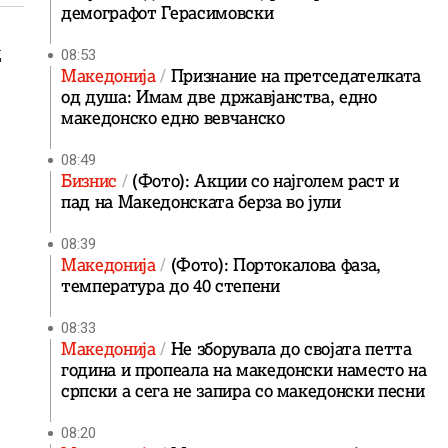
демографот Герасимовски
д
08:53
Македонија
Признание на претседателката
од душа: Имам две државјанства, едно
македонско едно вевчанско
08:49
Бизнис
(Фото): Акции со најголем раст и
пад на Македонската берза во јули
08:39
Македонија
(Фото): Портокалова фаза,
температура до 40 степени
08:33
Македонија
Не зборувала до својата петта
година и пропеала на македонски наместо на
српски а сега не запира со македонски песни
08:20