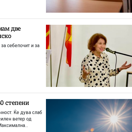
мам две
нско
 за себепочит и за
40 степени
ност. Ќе дува слаб
илен ветер од
 Максимална