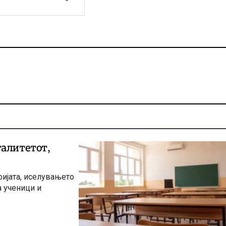
талитетот,
ијата, иселувањето
а ученици и