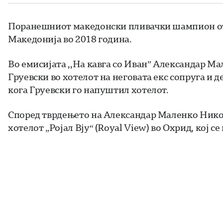
Поранешниот македонски пливачки шампион отк
Македонија во 2018 година.
Во емисијата ,,На кавга со Иван” Александар Ма
Груевски во хотелот на неговата екс сопруга и 
кога Груевски го напуштил хотелот.
Според тврдењето на Александар Маленко Никола
хотелот „Ројал Вју“ (Royal View) во Охрид, кој с