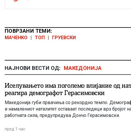
ПОВРЗАНИ ТЕМИ:
МАЧЕНКО
|
ТОП
|
ГРУЕВСКИ
НАЈНОВИ ВЕСТИ ОД:
МАКЕДОНИЈА
Иселувањето има поголемо влијание од на
реагира демографот Герасимовски
Македонија губи првачиња со рекордно темпо. Демограф
и намалениот наталитет оставаат последици врз бројот н
работната сила, предупредува Дончо Герасимовски.
пред 1 час