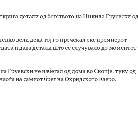
рива детали од бегството на Никила Груевски о
ленко вели дека тој го пречекал екс премиерот
децата и дава детали што се случувало до моментот
 Груевски не избегал од дома во Скопје, туку од
е наоѓа на самиот брег на Охридското Езеро.