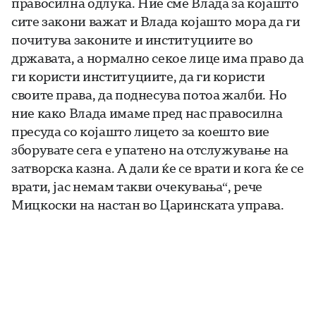
правосилна одлука. Ние сме Влада за којашто
сите закони важат и Влада којашто мора да ги
почитува законите и институциите во
државата, а нормално секое лице има право да
ги користи институциите, да ги користи
своите права, да поднесува потоа жалби. Но
ние како Влада имаме пред нас правосилна
пресуда со којашто лицето за коешто вие
зборувате сега е упатено на отслужување на
затворска казна. А дали ќе се врати и кога ќе се
врати, јас немам такви очекувања“, рече
Мицкоски на настан во Царинската управа.