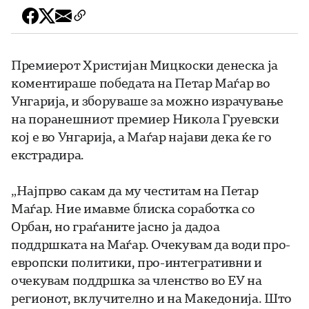
Премиерот Христијан Мицкоски денеска ја
коментираше победата на Петар Маѓар во
Унгарија, и зборуваше за можно израчување
на поранешниот премиер Никола Груевски
кој е во Унгарија, а Маѓар најави дека ќе го
екстрадира.
„Најпрво сакам да му честитам на Петар
Маѓар. Ние имавме блиска соработка со
Орбан, но граѓаните јасно ја дадоа
поддршката на Маѓар. Очекувам да води про-
европски политики, про-интегративни и
очекувам поддршка за членство во ЕУ на
регионот, вклучително и на Македонија. Што