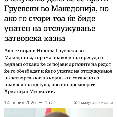
Груевски во Македонија, но
ако го стори тоа ќе биде
упатен на отслужување
затворска казна
Ако се појави Никола Груевски во
Македонија, тој има правосилна пресуда и
веднаш откако ќе се појави органите на редот
ќе го обезбедат и ќе го упатат на отслужување
на затворска казна којашто е согласно со
правосилна одлука, посочи премиерот
Христијан Мицкоски.
14. април 2026. — 15:51
2 минути за читање