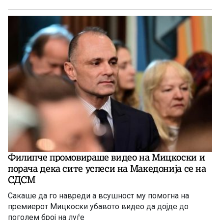
Филипче промовираше видео на Мицкоски и
порача дека сите успеси на Македонија се на
СДСМ
Сакаше да го навреди а всушност му помогна на
премиерот Мицкоски убавото видео да дојде до
поголем број на луѓе