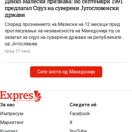
Денко Малески признава: Во септември 1991
предлагал Сојуз на суверени Југословенски
држави
Според прознанието на Малески на 12 месеци пред
прогласување на независноста на Македонија тој се
залагал за сојуз на суверени држави на републиките
од Југославија
пред 17 часа
Сите вести од Македонија
За нас
Следете нѐ
Импресум
Facebook
Маркетинг
X
Контакт
YouTube