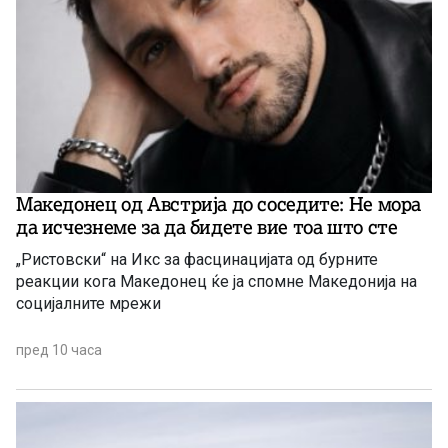
Македонец од Австрија до соседите: Не мора
да исчезнеме за да бидете вие ​​тоа што сте
„Ристовски“ на Икс за фасцинацијата од бурните
реакции кога Македонец ќе ја спомне Македонија на
социјалните мрежи
пред 10 часа