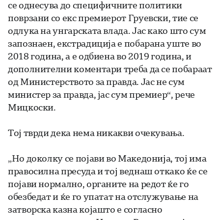
се однесува до специфичните политики
поврзани со екс премиерот Груевски, тие се
одлука на унгарската влада. Јас како што сум
запознаен, екстрадиција е побарана уште во
2018 година, а е одбиена во 2019 година, и
дополнителни коментари треба да се побараат
од Министерството за правда. Јас не сум
министер за правда, јас сум премиер“, рече
Мицкоски.
Тој тврди дека нема никакви очекувања.
„Но доколку се појави во Македонија, тој има
правосилна пресуда и тој веднаш откако ќе се
појави нормално, органите на редот ќе го
обезбедат и ќе го упатат на отслужување на
затворска казна којашто е согласно