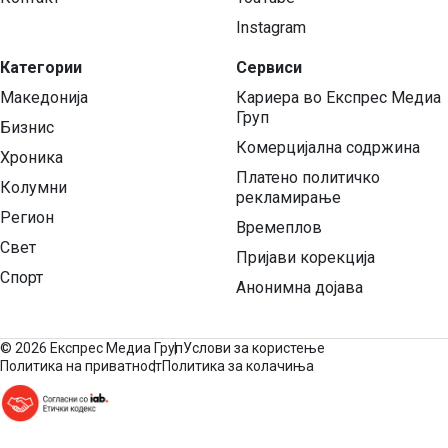
Instagram
Категории
Сервиси
Македонија
Кариера во Експрес Медиа
Груп
Бизнис
Комерцијална содржина
Хроника
Платено политичко
Колумни
рекламирање
Регион
Времеплов
Свет
Пријави корекција
Спорт
Анонимна дојава
©
2026 Експрес Медиа Груп
Услови за користење
Политика на приватност
Политика за колачиња