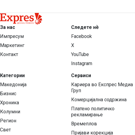
За нас
Следете нѐ
Импресум
Facebook
Маркетинг
X
Контакт
YouTube
Instagram
Категории
Сервиси
Македонија
Кариера во Експрес Медиа
Груп
Бизнис
Комерцијална содржина
Хроника
Платено политичко
Колумни
рекламирање
Регион
Времеплов
Свет
Пријави корекција