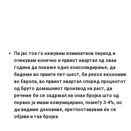
Па јас тоа го кажувам изминатиов период и
очекувам конечно и првиот квартал од оваа
година да покаже едно консолидирање, да
бидеме во првите пет-шест, би рекол економии
во Европа, во првиот квартал според процентот
од Бруто домашниот производ на раст, да
речеме би се задржал на онаа бројка што од
порано ја имам комуницирано, помеѓу 3-4%, но
да видиме деновиве, претпоставувам ќе се
објави и таа бројка.