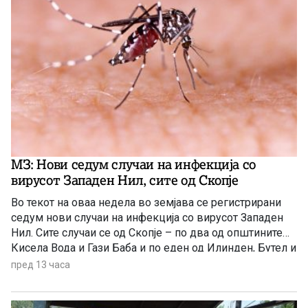
МЗ: Нови седум случаи на инфекција со
вирусот Западен Нил, сите од Скопје
Во текот на оваа недела во земјава се регистрирани
седум нови случаи на инфекција со вирусот Западен
Нил. Сите случаи се од Скопје – по два од општините
Кисела Вода и Гази Баба и по еден од Илинден, Бутел и
Аеродром. Новозаболените лица се на возраст од 60
пред 13 часа
до 84 години и сите се хоспитализирани, информираа
попладнево од Министерството за здравство.