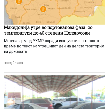
Македонија утре во портокалова фаза, со
температури до 40 степени Целзиусови
Метеоаларм од УХМР поради исклучително топлото
време во текот на утрешниот ден на целата територија
на државата
пред 9 часа