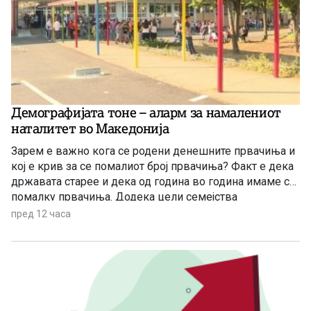
Демографијата тоне – аларм за намалениот
наталитет во Македонија
Зарем е важно кога се родени денешните првачиња и
кој е крив за се помалиот број првачиња? Факт е дека
државата старее и дека од година во година имаме се
помалку првачиња. Додека цели семејства
заминуваат од државата, политичарите си наоѓаат нова
пред 12 часа
тема за меѓусебни препукувања наместо да донесат
итни мерки за да се спречи одливот на млади.