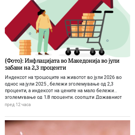
(Фото): Инфлацијата во Македонија во јули
забави на 2,3 проценти
Индексот на трошоците на животот во јули 2026 во
однос на јули 2025 , бележи зголемување од 2,3
проценти, а индексот на цените на мало бележи
зголемување од 1,8 проценти, соопшти Државниот
завод за статистика. Станува збор за благо забавување
пред 12 часа
на инфлацијата ако се земе предвид дека во јуни
годишната стапка на инфлација изнесуваше 3,4
проценти.