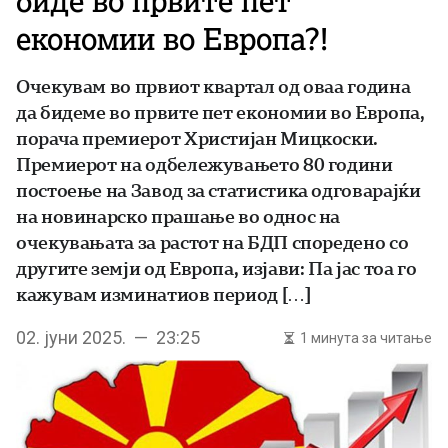
биде во првите пет
економии во Европа?!
Очекувам во првиот квартал од оваа година
да бидеме во првите пет економии во Европа,
порача премиерот Христијан Мицкоски.
Премиерот на одбележувањето 80 години
постоење на Завод за статистика одговарајќи
на новинарско прашање во однос на
очекувањата за растот на БДП споредено со
другите земји од Европа, изјави: Па јас тоа го
кажувам изминатиов период […]
02. јуни 2025. — 23:25
1 минута за читање