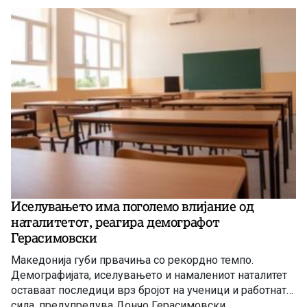
Иселувањето има поголемо влијание од
наталитетот, реагира демографот
Герасимовски
Македонија губи првачиња со рекордно темпо.
Демографијата, иселувањето и намалениот наталитет
оставаат последици врз бројот на ученици и работната
сила, предупредува Дончо Герасимовски.