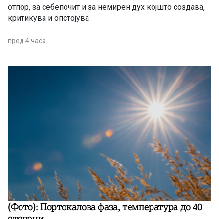
отпор, за себепочит и за немирен дух којшто создава,
критикува и опстојува
пред 4 часа
(Фото): Портокалова фаза, температура до 40
степени