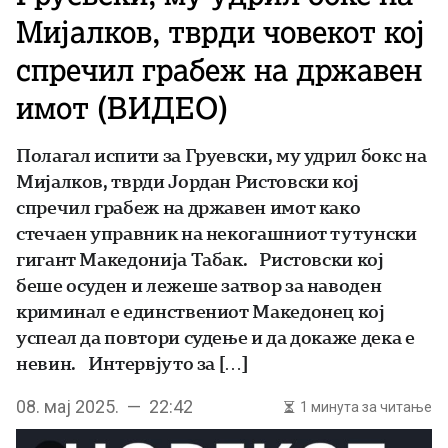
Мијалков, тврди човекот кој
спречил грабеж на државен
имот (ВИДЕО)
Полагал испити за Груевски, му удрил бокс на
Мијалков, тврди Јордан Ристовски кој
спречил грабеж на државен имот како
стечаен управник на некогашниот тутунски
гигант Македонија Табак. Ристовски кој
беше осуден и лежеше затвор за наводен
криминал е единствениот Македонец кој
успеал да повтори судење и да докаже дека е
невин. Интервјуто за […]
08. мај 2025. — 22:42
1 минута за читање