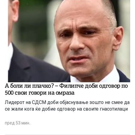
А боли ли плачко? – Филипче доби одговор по
500 свои говори на омраза
Лидерот на СДСМ доби објаснување зошто не смее да
се жали кога ќе добие одговор на своите гнасотилаци
пред 53 мин.