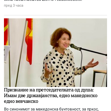
пред 3 часа
Признание на претседателката од душа:
Имам две државјанства, едно македонско
едно вевчанско
Во синонимот за македонска бунтовност, за пркос,