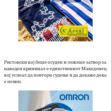
Ристовски кој беше осуден и лежеше затвор за
наводен криминал е единствениот Македонец
кој успеал да повтори судење и да докаже дека
е невин.