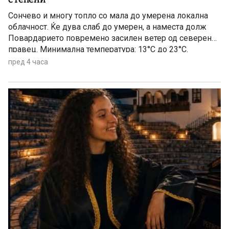
Сончево и многу топло со мала до умерена локална
облачност. Ќе дува слаб до умерен, а наместа долж
Повардарието повремено засилен ветер од северен
правец. Минимална температура: 13°C до 23°C.
Максимална температура: 33°C до 40°C.
пред 4 часа