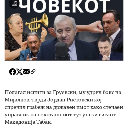
Полагал испити за Груевски, му удрил бокс на
Мијалков, тврди Јордан Ристовски кој
спречил грабеж на државен имот како стечаен
управник на некогашниот тутунски гигант
Македонија Табак.