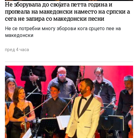
Не зборувала до својата петта година и
пропеала на македонски наместо на српски а
сега не запира со македонски песни
Не се потребни многу зборови кога срцето пее на
македонски
пред 4 часа