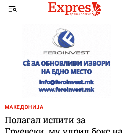
Skip to content
Menu
МАКЕДОНИЈА
Полагал испити за
Груевски, му удрил бокс на