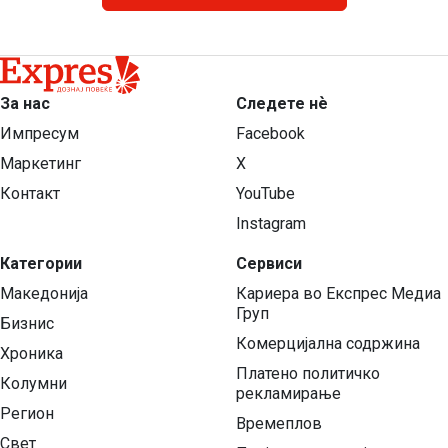
За нас
Следете нѐ
Импресум
Facebook
Маркетинг
X
Контакт
YouTube
Instagram
Категории
Сервиси
Македонија
Кариера во Експрес Медиа
Груп
Бизнис
Комерцијална содржина
Хроника
Платено политичко
Колумни
рекламирање
Регион
Времеплов
Свет