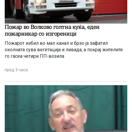
Пожар во Волково голтна куќа, еден
пожарникар со изгореници
Пожарот избил во мал канал и брзо ја зафатил
околната сува вегетација и ливада, а покрај жителите
го гасеа четири ПП-возила
пред 3 часа