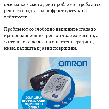
одземање и смета дека проблемот треба да се
реши со соодветна инфраструктура за
добитокот.
Проблемот со слободно движните стада во
кривопаланечкиот регион трае со месеци, а
жителите се жалат на оштетени градини,
ниви, патишта и јавни површини.