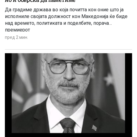
Да градиме држава во која почитта кон оние што ја
исполниле својата должност кон Македонија ќе биде
над времето, политиката и поделбите, порача
премиерот
пред 2 мин.