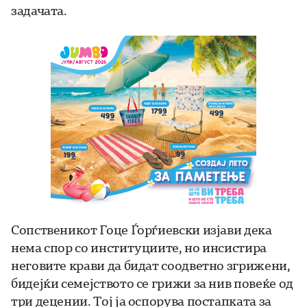
задачата.
Сопственикот Гоце Ѓорѓиевски изјави дека
нема спор со институциите, но инсистира
неговите крави да бидат соодветно згрижени,
бидејќи семејството се грижи за нив повеќе од
три децении. Тој ја оспорува постапката за