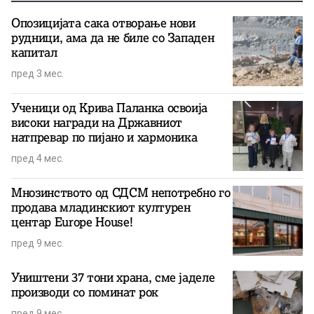
Опозицијата сака отворање нови
рудници, ама да не биле со Западен
капитал
пред 3 мес.
Ученици од Крива Паланка освоија
високи награди на Државниот
натпревар по пијано и хармоника
пред 4 мес.
Мнозинството од СДСМ непотребно го
продава младинскиот културен
центар Europe House!
пред 9 мес.
Уништени 37 тони храна, сме јаделе
производи со поминат рок
пред 9 мес.