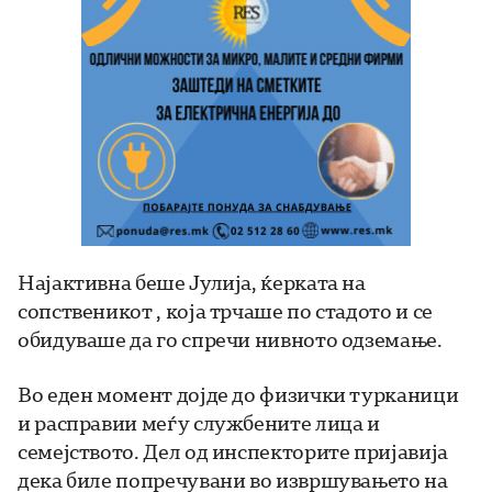
Најактивна беше Јулија, ќерката на
сопственикот , која трчаше по стадото и се
обидуваше да го спречи нивното одземање.
Во еден момент дојде до физички турканици
и расправии меѓу службените лица и
семејството. Дел од инспекторите пријавија
дека биле попречувани во извршувањето на