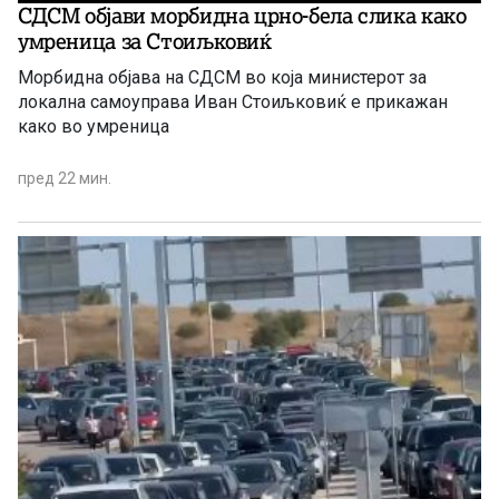
СДСМ објави морбидна црно-бела слика како
умреница за Стоиљковиќ
Морбидна објава на СДСМ во која министерот за
локална самоуправа Иван Стоиљковиќ е прикажан
како во умреница
пред 22 мин.