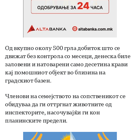
Од вкупно околу 500 грла добиток што се
движат без контрола со месеци, денеска биле
заловени и натоварени само десетина крави
кај помошниот објект во близина на
градскиот базен.
Членови на семејството на сопственикот се
обидуваа да ги оттргнат животните од
инспекторите, насочувајќи ги кон
планинските предели.