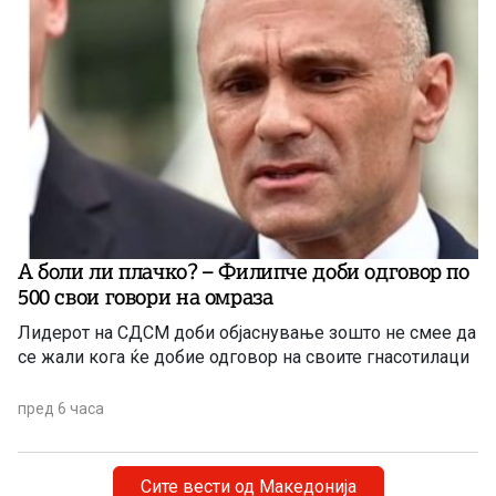
А боли ли плачко? – Филипче доби одговор по
500 свои говори на омраза
Лидерот на СДСМ доби објаснување зошто не смее да
се жали кога ќе добие одговор на своите гнасотилаци
пред 6 часа
Сите вести од Македонија