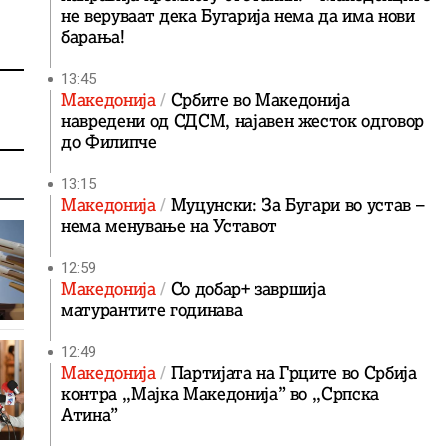
не веруваат дека Бугарија нема да има нови
барања!
13:45
Македонија
Србите во Македонија
навредени од СДСМ, најавен жесток одговор
до Филипче
13:15
Македонија
Муцунски: За Бугари во устав –
нема менување на Уставот
12:59
Македонија
Со добар+ завршија
матурантите годинава
12:49
Македонија
Партијата на Грците во Србија
контра ,,Мајка Македонија” во ,,Српска
Атина”