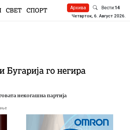
Архива
Вести:
14
Н
СВЕТ
СПОРТ
Четврток, 6. Август 2026.
и Бугарија го негира
говата некогашна партија
тање