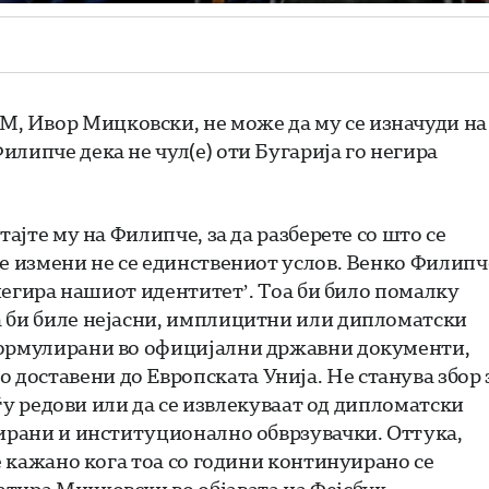
, Ивор Мицковски, не може да му се изначуди на
липче дека не чул(е) оти Бугарија го негира
тајте му на Филипче, за да разберете со што се
е измени не се единствениот услов.
Венко Филипч
 негира нашиот идентитет’. Тоа би било помалку
а би биле нејасни, имплицитни или дипломатски
формулирани во официјални државни документи,
доставени до Европската Унија. Не станува збор 
меѓу редови или да се извлекуваат од дипломатски
сирани и институционално обврзувачки. Оттука,
 е кажано кога тоа со години континуирано се