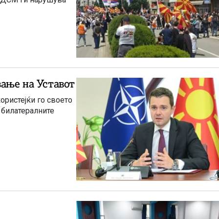
вање на Уставот
користејќи го своето
 билатералните