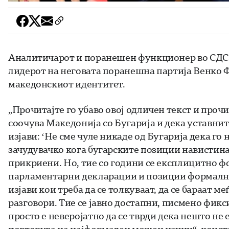
Аналитичарот и поранешен функционер во СДСМ
лидерот на неговата поранешна партија Венко Фи
македонскиот идентитет.
„
Прочитајте го убаво овој одличен текст и прочи
соочува Македонија со Бугарија и дека уставнит
изјави: ‘Не сме чуле никаде од Бугарија дека го
зачудувачко кога бугарските позиции навистин
прикриени. Но, тие со години се експлицитно 
парламентарни декларации и позиции формално 
изјави кои треба да се толкуваат, да се бараат 
разговори. Тие се јавно достапни, писмено фик
просто е неверојатно да се тврди дека нешто не