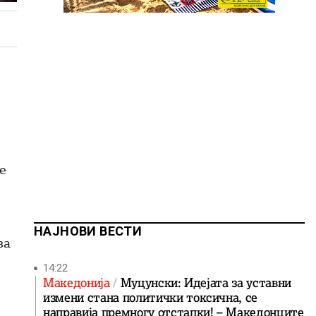
е
НАЈНОВИ ВЕСТИ
за
14:22
Македонија
Муцунски: Идејата за уставни
измени стана политички токсична, се
направија премногу отстапки! – Македонците