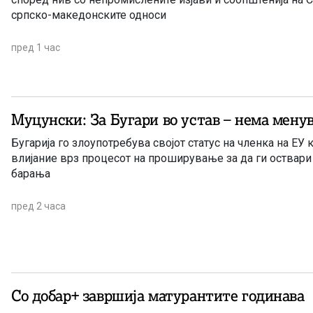
српско-македонските односи
пред 1 час
Муцунски: За Бугари во устав – нема мену
Бугарија го злоупотребува својот статус на членка на ЕУ 
влијание врз процесот на проширување за да ги оствари
барања
пред 2 часа
Со добар+ завршија матурантите годинава