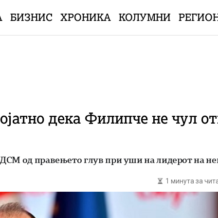
А
БИЗНИС
ХРОНИКА
КОЛУМНИ
РЕГИО
ојатно дека Филипче не чул от
ДСМ од правењето глув при уши на лидерот на не
1 минута за чи