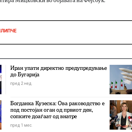
тира Мицковски во објавата на Фејсбук.
ИЛИПЧЕ
Иран упати директно предупредување
до Бугарија
пред 2 нед.
Богданка Кузеска: Ова раководство е
под постојан оган од првиот ден,
сопките доаѓаат од внатре
пред 1 мес.