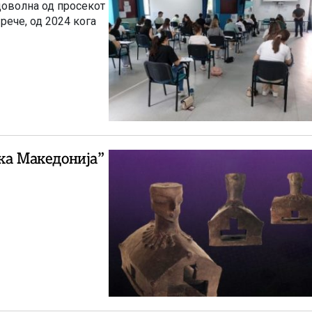
доволна од просекот
 рече, од 2024 кога
јка Македонија”