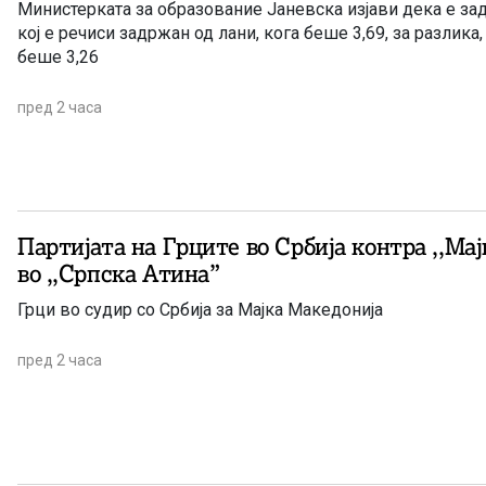
Министерката за образование Јаневска изјави дека е за
кој е речиси задржан од лани, кога беше 3,69, за разлика,
беше 3,26
пред 2 часа
Партијата на Грците во Србија контра ,,Ма
во ,,Српска Атина”
Грци во судир со Србија за Мајка Македонија
пред 2 часа