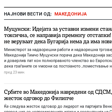
НАЈНОВИ ВЕСТИ ОД:
МАКЕДОНИЈА
Муцунски: Идејата за уставни измени ста
токсична, се направија премногу отстапки
не веруваат дека Бугарија нема да има нов
Министерот за надворешни работи и надворешна трговиј
Македонија Тимчо Муцунски порача дека Македонија з
и доверлив пат кон полноправното членство во Европска
дека граѓаните се уморни од постојаното „поместување н
голот“. Оваа изјава тој ја даде за денешното утринско изд
пред 23 мин.
бриселскиот аналитички портал за европски прашања „П
Муцунски истакна дека „идејата за уставни измени стана
токсична“, поради, како што истакна, „премногуте направе
Србите во Македонија навредени од СДСМ,
друга страна и сомнежот дека Бугарија ќе поставува нов
жесток одговор до Филипче
Ќе следува жесток одговор до лидерот на партијата Венк
според нив со непромислените изјави и соопштенија на