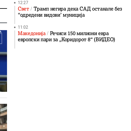
12:27
Свет
Трамп негира дека САД останале без
“одредени видови’ муниција
11:02
Македонија
Речиси 150 милиони евра
европски пари за „Коридорот 8“ (ВИДЕО)