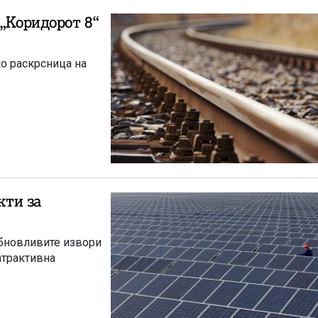
 „Коридорот 8“
ко раскрсница на
кти за
обновливите извори
атрактивна