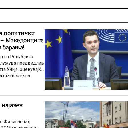
на политички
! – Македонците
и барања!
а на Република
аслужува предвидлив
та Унија, оценувајќи
а стативите на
ание „Плејбук“ на
олитико“. Притоа
ла политички
ни отстапки“, а од
 најавен
и барања во иднина.
о Филипче кој
 СДСМ ги нарушува