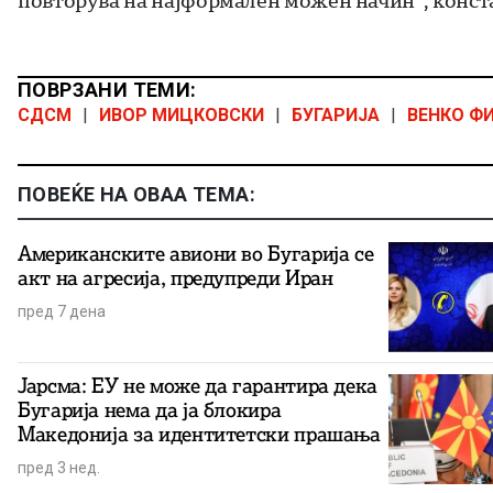
повторува на најформален можен начин“, конста
ПОВРЗАНИ ТЕМИ:
СДСМ
|
ИВОР МИЦКОВСКИ
|
БУГАРИЈА
|
ВЕНКО Ф
ПОВЕЌЕ НА ОВАА ТЕМА:
Американските авиони во Бугарија се
акт на агресија, предупреди Иран
пред 7 дена
Јарсма: ЕУ не може да гарантира дека
Бугарија нема да ја блокира
Македонија за идентитетски прашања
пред 3 нед.