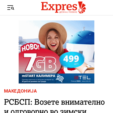
Skip to content
Menu
МАКЕДОНИЈА
РСБСП: Возете внимателно
и одговорно во зимски