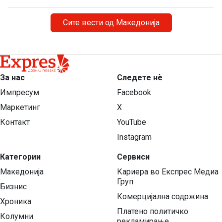
Сите вести од Македонија
За нас
Следете нѐ
Импресум
Facebook
Маркетинг
X
Контакт
YouTube
Instagram
Категории
Сервиси
Македонија
Кариера во Експрес Медиа
Груп
Бизнис
Комерцијална содржина
Хроника
Платено политичко
Колумни
рекламирање