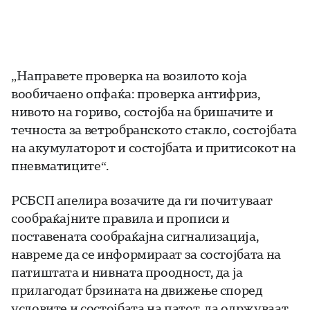
„Направете проверка на возилото која
вообичаено опфаќа: проверка антифриз,
нивото на гориво, состојба на бришачите и
течноста за ветробранското стакло, состојбата
на акумулаторот и состојбата и притисокот на
пневматиците“.
РСБСП апелира возачите да ги почитуваат
сообраќајните правила и прописи и
поставената сообраќајна сигнализација,
навреме да се информираат за состојбата на
патиштата и нивната проодност, да ја
прилагодат брзината на движење според
условите и состојбата на патот, да одржуваат