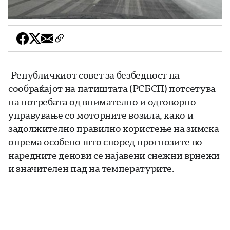
Републичкиот совет за безбедност на
сообраќајот на патиштата (РСБСП) потсетува
на потребата од внимателно и одговорно
управување со моторните возила, како и
задолжително правилно користење на зимска
опрема особено што според прогнозите во
наредните денови се најавени снежни врнежи
и значителен пад на температурите.