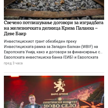
Свечено потпишување договори за изградбата
на железничката делница Крива Паланка –
Деве Баир
Инвестицискиот грант обезбеден преку
Инвестициската рамка за Западен Балкан (WBIF) на
Европската Унија, како и договори за финансирање со
Европската инвестициска банка (ЕИБ) и Европската
банка за обнова и развој (ЕБОР)
пред 3 часа