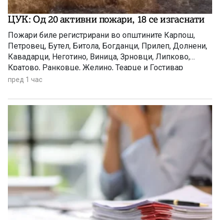
ЦУК: Од 20 активни пожари, 18 се изгаснати
Пожари биле регистрирани во општините Карпош,
Петровец, Бутел, Битола, Богданци, Прилеп, Долнени,
Кавадарци, Неготино, Виница, Зрновци, Липково,
Кратово, Ранковце, Желино, Теарце и Гостивар
пред 1 час