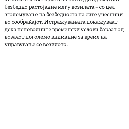
безбедно растојание меѓу возилата – со цел
зголемување на безбедноста на сите учесници
во сообраќајот. Истражувањата покажуваат
дека неповолните временски услови бараат од
возачот поголемо внимание за време на
управување со возилото.