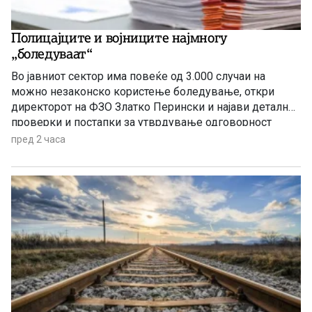
Полицајците и војниците најмногу
„боледуваат“
Во јавниот сектор има повеќе од 3.000 случаи на
можно незаконско користење боледување, откри
директорот на ФЗО Златко Перински и најави детални
проверки и постапки за утврдување одговорност
пред 2 часа