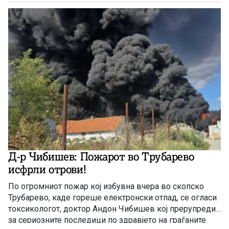
Д-р Чибишев: Пожарот во Трубарево
исфрли отрови!
По огромниот пожар кој избувна вчера во скопско
Трубарево, каде гореше електронски отпад, се огласи
токсикологот, доктор Андон Чибишев кој прерупреди
за сериозните последици по здравјето на граѓаните.