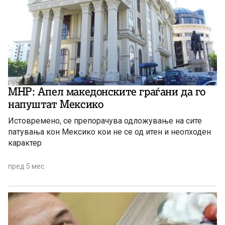
МНР: Апел македонските граѓани да го
напуштат Мексико
Истовремено, се препорачува одложување на сите
патувања кон Мексико кои не се од итен и неопходен
карактер
пред 5 мес.