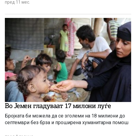
„Овие отровни гасови можат сериозно да го загрозат
пред 11 мес.
здравјето на децата, бремените жени, хроничните
болни (срцеви, белодробни, малигни заболувања).
Апелирам граѓаните да затворат прозорци, да не
излегуваат […]
Во Јемен гладуваат 17 милони луѓе
Бројката би можела да се зголеми на 18 милиони до
септември без брза и проширена хуманитарна помош