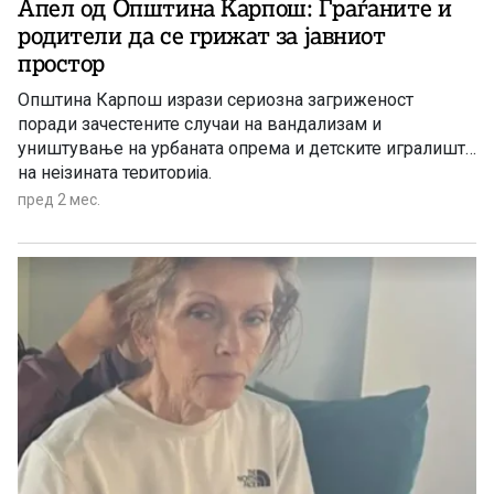
Апел од Општина Карпош: Граѓаните и
родители да се грижат за јавниот
простор
Општина Карпош изрази сериозна загриженост
поради зачестените случаи на вандализам и
уништување на урбаната опрема и детските игралишта
на нејзината територија.
пред 2 мес.