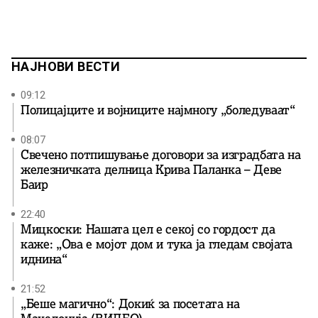
НАЈНОВИ ВЕСТИ
09:12
Полицајците и војниците најмногу „боледуваат“
08:07
Свечено потпишување договори за изградбата на
железничката делница Крива Паланка – Деве
Баир
22:40
Мицкоски: Нашата цел е секој со гордост да
каже: „Ова е мојот дом и тука ја гледам својата
иднина“
21:52
„Беше магично“: Докиќ за посетата на