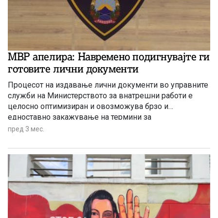
МВР апелира: Навремено подигнувајте ги
готовите лични документи
Процесот на издавање лични документи во управните
служби на Министерството за внатрешни работи е
целосно оптимизиран и овозможува брзо и
едноставно закажување на термини за
фотографирање, минимално време на чекање пред
пред 3 мес.
шалтерите и експресно изготвување на документите
во законскиот рок, а честопати и порано.