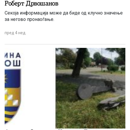
Роберт Дрвошанов
Секоја информација може да биде од клучно значење
за негово пронаоѓање.
пред 4 нед.