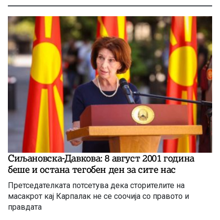
Сиљановска-Давкова: 8 август 2001 година
беше и остана тегобен ден за сите нас
Претседателката потсетува дека сторителите на
масакрот кај Карпалак не се соочија со правото и
правдата