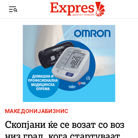
Skip to content
Menu
МАКЕДОНИЈА
БИЗНИС
Скопјани ќе се возат со воз
низ град, кога стартуваат