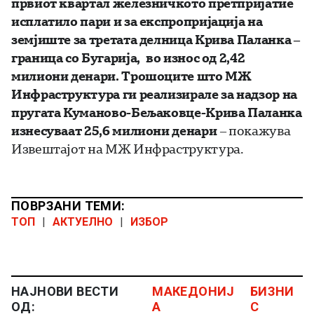
првиот квартал железничкото претпријатие
исплатило пари и за експропријација на
земјиште за третата делница Крива Паланка –
граница со Бугарија, во износ од 2,42
милиони денари. Трошоците што МЖ
Инфраструктура ги реализирале за надзор на
пругата Куманово-Бељаковце-Крива Паланка
изнесуваат 25,6 милиони денари
– покажува
Извештајот на МЖ Инфраструктура.
ПОВРЗАНИ ТЕМИ:
ТОП
|
АКТУЕЛНО
|
ИЗБОР
НАЈНОВИ ВЕСТИ
МАКЕДОНИЈ
БИЗНИ
ОД:
А
С