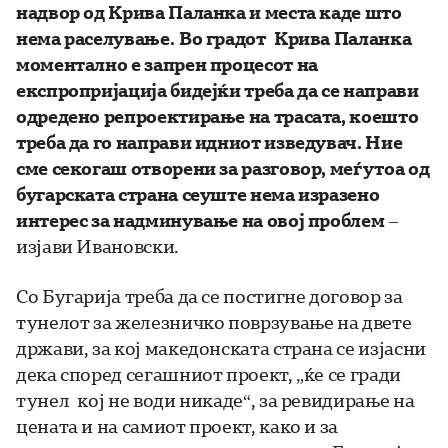
надвор од Крива Паланка и места каде што
нема раселување. Во градот Крива Паланка
моментално е запрен процесот на
експропријација бидејќи треба да се направи
одредено репроектирање на трасата, коешто
треба да го направи идниот изведувач. Ние
сме секогаш отворени за разговор, меѓутоа од
бугарската страна сеуште нема изразено
интерес за надминување на овој проблем
–
изјави Ивановски.
Со Бугарија треба да се постигне договор за
тунелот за железничко поврзување на двете
држави, за кој македонската страна се изјасни
дека според сегашниот проект, „ќе се гради
тунел кој не води никаде“, за ревидирање на
цената и на самиот проект, како и за