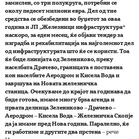
замислен, со три полукруга, потребни се
околу педесет милиони евра. Дел од тие
средства се обезбедени во буџетот за оваа
година и ЈП „Железници инфраструктура“
наскоро, за еден месец, ќе објави тендер за
изградба и рехабилитација на најголемиот дел
од инфраструктурата што ќе се користи. Тоа
ќе биде линијата од Зелениково, преку
населбата Драчево, границата е поставена
кон населбите Аеродром и Кисела Вода и
завршува на Новата железничка
станица. Очекуваме до крајот на годинава да
биде готова, имаме многу брза агенда и
првата делница Зелениково – Драчево –
Аеродром – Кисела Вода – Железничка Скопје
да ја имаме пред Нова година. Паралелно, ќе
ги работиме и другите два прстена
– рече