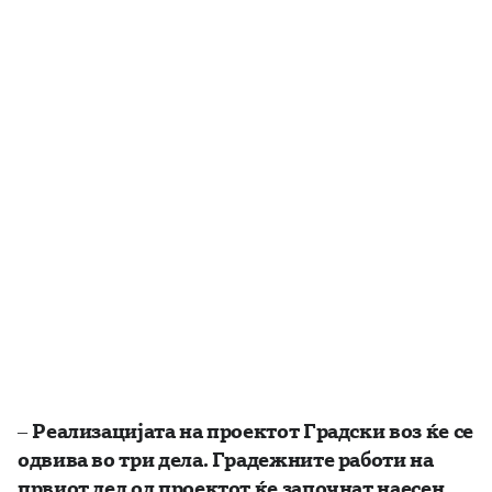
–
Реализацијата на проектот Градски воз ќе се
одвива во три дела. Градежните работи на
првиот дел од проектот ќе започнат наесен