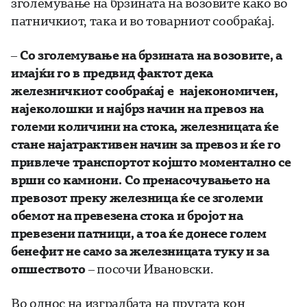
зголемување на брзината на возовите како во
патничкиот, така и во товарниот сообраќај.
–
Со зголемување на брзината на возовите, а
имајќи го в предвид фактот дека
железничкиот сообраќај е најекономичен,
најеколошки и најбрз начин на превоз на
големи количини на стока, железницата ќе
стане најатрактивен начин за превоз и ќе го
привлече транспортот којшто моментално се
врши со камиони. Со пренасочувањето на
превозот преку железница ќе се зголеми
обемот на превезена стока и бројот на
превезени патници, а тоа ќе донесе голем
бенефит не само за железницата туку и за
опшеството
– посочи Ивановски.
Во однос на изградбата на пругата кон