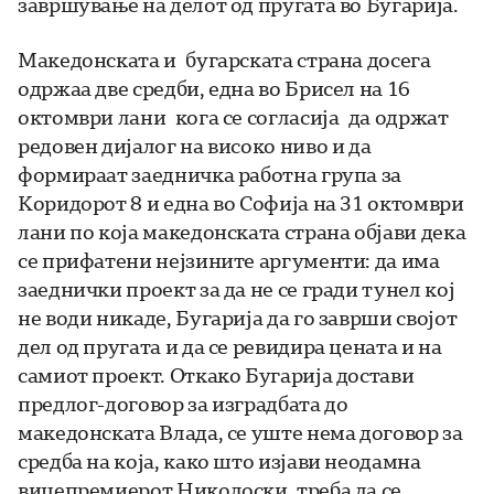
завршување на делот од пругата во Бугарија.
Македонската и бугарската страна досега
одржаа две средби, една во Брисел на 16
октомври лани кога се согласија да одржат
редовен дијалог на високо ниво и да
формираат заедничка работна група за
Коридорот 8 и една во Софија на 31 октомври
лани по која македонската страна објави дека
се прифатени нејзините аргументи: да има
заеднички проект за да не се гради тунел кој
не води никаде, Бугарија да го заврши својот
дел од пругата и да се ревидира цената и на
самиот проект. Откако Бугарија достави
предлог-договор за изградбата до
македонската Влада, се уште нема договор за
средба на која, како што изјави неодамна
вицепремиерот Николоски, треба да се