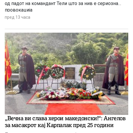
од падот на командант Тели што за нив е сериозна
провокација
пред 13 часа
„Вечна ви слава херои македонски!“: Ангелов
за масакрот кај Карпалак пред 25 години