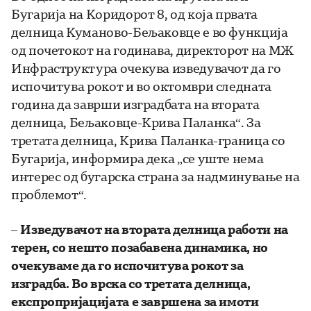
Бугарија на Коридорот 8, од која првата
делница Куманово-Бељаковце е во функција
од почетокот на годинава, директорот на МЖ
Инфраструктура очекува изведувачот да го
испочитува рокот и во октомври следната
година да заврши изградбата на втората
делница, Бељаковце-Крива Паланка“. За
третата делница, Крива Паланка-граница со
Бугарија, информира дека „се уште нема
интерес од бугарска страна за надминување на
проблемот“.
–
Изведувачот на втората делница работи на
терен, со нешто позабавена динамика, но
очекуваме да го испочитува рокот за
изградба. Во врска со третата делница,
експропријацијата е завршена за имоти