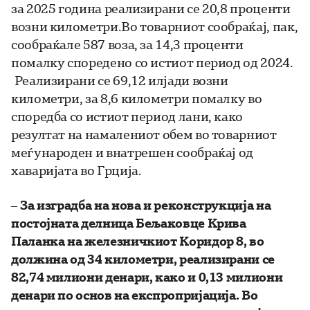
за 2025 година реализирани се 20,8 проценти
возни километри.Во товарниот сообраќај, пак,
сообраќале 587 воза, за 14,3 проценти
помалку споредено со истиот период од 2024.
Реализирани се 69,12 илјади возни
километри, за 8,6 километри помалку во
споредба со истиот период лани, како
резултат на намалениот обем во товарниот
меѓународен и внатрешен сообраќај од
хаваријата во Грција.
–
За изградба на нова и реконструкција на
постојната делница Бељаковце Крива
Паланка на железничкиот Коридор 8, во
должина од 34 километри, реализирани се
82,74 милиони денари, како и 0,13 милиони
денари по основ на експропријација. Во