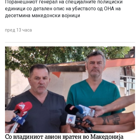
Поранешниот генерал на специјалните полициски
единици со детален опис на убиството од ОНА на
десетмина македонски војници
пред 13 часа
Со владиниот авион вратен во Македонија