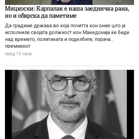
Мицкоски: Карпалак е наша заедничка рана,
но и обврска да паметиме
Да градиме држава во која почитта кон оние што ја
исполниле својата должност кон Македонија ќе биде
над времето, политиката и поделбите, порача
премиерот
пред 15 часа