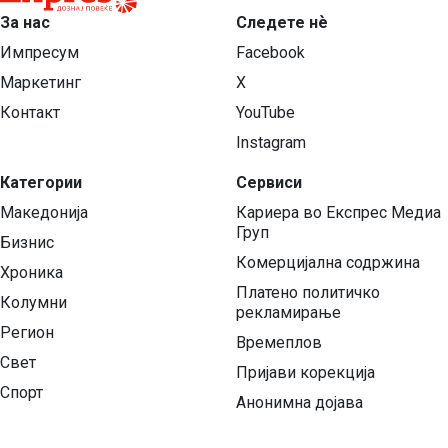
За нас
Следете нѐ
Импресум
Facebook
Маркетинг
X
Контакт
YouTube
Instagram
Категории
Сервиси
Македонија
Кариера во Експрес Медиа
Груп
Бизнис
Комерцијална содржина
Хроника
Платено политичко
Колумни
рекламирање
Регион
Времеплов
Свет
Пријави корекција
Спорт
Анонимна дојава