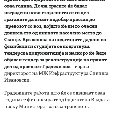
оваа година. Долж трасите ќе бидат
изградени нови стојалишта се со цел
граѓаните да имаат подобар пристап до
превозот со воз, којшто ќе им го олесни
движењето од нивното населено место до
Скопје. Врз основа на податоците дадени во
физибилити студијата се подготвува
тендерска документација и наскоро ќе биде
објавен тендер за реконструкција на првиот
дел од проектот Градски воз
– изјави
директорот на МЖ Инфраструктура Синиша
Ивановски.
Градежните работи што ќе се одвиваат оваа
година се финансираат од буџетот на Владата
преку Министерството за транспорт.