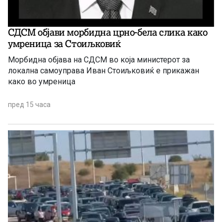
СДСМ објави морбидна црно-бела слика како
умреница за Стоиљковиќ
Морбидна објава на СДСМ во која министерот за
локална самоуправа Иван Стоиљковиќ е прикажан
како во умреница
пред 15 часа