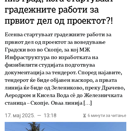
градежните работи за
првиот дел од проектот?!
Есенва стартуваат градежните работи за
првиот дел од проектот за воведување
Градски воз во Скопје, за кој МЖ
Инфраструктура по изработката на
физибилити студијата подготвува
документација за тендерот. Според најавите,
тендерот ќе биде објавен наскоро, а првата
линија ќе биде од Зелениково, преку Драчево,
Аеродром и Кисела Вода сè до Железничката
станица – Скопје. Оваа линија […]
17. мај 2025. — 13:18
6 минути за читање