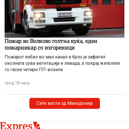
Пожар во Волково голтна куќа, еден
пожарникар со изгореници
Пожарот избил во мал канал и брзо ја зафатил
околната сува вегетација и ливада, а покрај жителите
го гасеа четири ПП-возила
пред 18 часа
Сите вести од Македонија