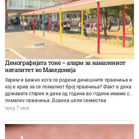
Демографијата тоне – аларм за намалениот
наталитет во Македонија
Зарем е важно кога се родени денешните првачиња и
кој е крив за се помалиот број првачиња? Факт е дека
државата старее и дека од година во година имаме се
помалку првачиња. Додека цели семејства
заминуваат од државата, политичарите си наоѓаат нова
пред 7 часа
тема за меѓусебни препукувања наместо да донесат
итни мерки за да се спречи одливот на млади.