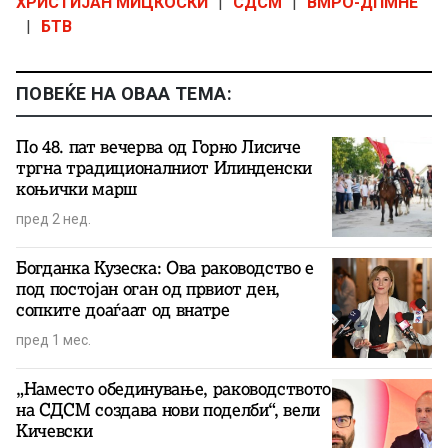
ХРИСТИЈАН МИЦКОСКИ
|
СДСМ
|
ВМРО-ДПМНЕ
|
БТВ
ПОВЕЌЕ НА ОВАА ТЕМА:
По 48. пат вечерва од Горно Лисиче
тргна традиционалниот Илинденски
коњички марш
пред 2 нед.
Богданка Кузеска: Ова раководство е
под постојан оган од првиот ден,
сопките доаѓаат од внатре
пред 1 мес.
„Наместо обединување, раководството
на СДСМ создава нови поделби“, вели
Кичевски