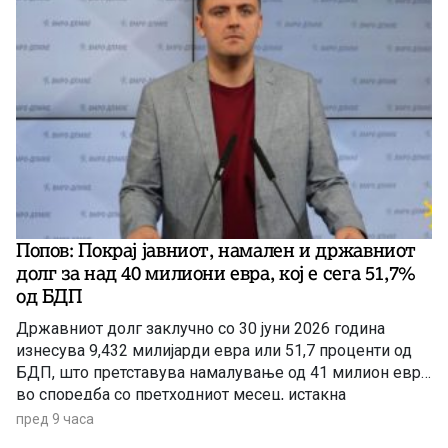
Попов: Покрај јавниот, намален и државниот
долг за над 40 милиони евра, кој e сега 51,7%
од БДП
Државниот долг заклучно со 30 јуни 2026 година
изнесува 9,432 милијарди евра или 51,7 проценти од
БДП, што претставува намалување од 41 милион евра
во споредба со претходниот месец, истакна
пратеникот на ВМРО-ДПМНЕ Сергеј Попов на
пред 9 часа
денешната прес-конференција.