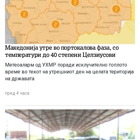
Македонија утре во портокалова фаза, со
температури до 40 степени Целзиусови
Метеоаларм од УХМР поради исклучително топлото
време во текот на утрешниот ден на целата територија
на државата
пред 4 часа