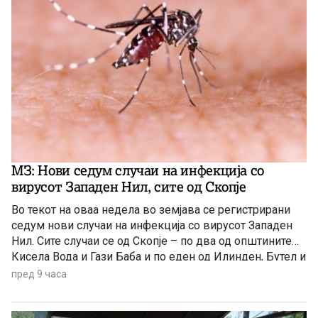
МЗ: Нови седум случаи на инфекција со
вирусот Западен Нил, сите од Скопје
Во текот на оваа недела во земјава се регистрирани
седум нови случаи на инфекција со вирусот Западен
Нил. Сите случаи се од Скопје – по два од општините
Кисела Вода и Гази Баба и по еден од Илинден, Бутел и
Аеродром. Новозаболените лица се на возраст од 60
пред 9 часа
до 84 години и сите се хоспитализирани, информираа
попладнево од Министерството за здравство.