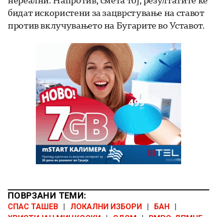
нереални. Напротив, смета тој, резултатите ќе
бидат искористени за зацврстување на ставот
против вклучувањето на Бугарите во Уставот.
ПОВРЗАНИ ТЕМИ:
СПАС ТАШЕВ
|
ЛОКАЛНИ ИЗБОРИ
|
БАН
|