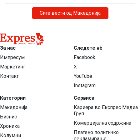
Сите вести од Македонија
За нас
Следете нѐ
Импресум
Facebook
Маркетинг
X
Контакт
YouTube
Instagram
Категории
Сервиси
Македонија
Кариера во Експрес Медиа
Груп
Бизнис
Комерцијална содржина
Хроника
Платено политичко
Колумни
рекламирање