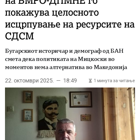
на ВМРО-ДПМНЕ го
покажува целосното
исцрпување на ресурсите на
СДСМ
Бугарскиот историчар и демограф од БАН
смета дека политиката на Мицкоски во
моментов нема алтернатива во Македонија
22. октомври 2025. — 18:49
1 минута за читање