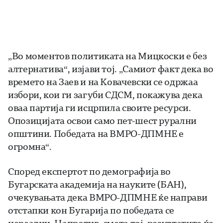
„Во моментов политиката на Мицкоски е без
алтернатива“, изјави тој. „Самиот факт дека во
времето на Заев и на Ковачевски се одржаа
избори, кои ги загуби СДСМ, покажува дека
оваа партија ги исцрпила своите ресурси.
Опозицијата освои само пет-шест рурални
општини. Победата на ВМРО-ДПМНЕ е
огромна“.
Според експертот по демографија во
Бугарската академија на науките (БАН),
очекувањата дека ВМРО-ДПМНЕ ќе направи
отстапки кон Бугарија по победата се