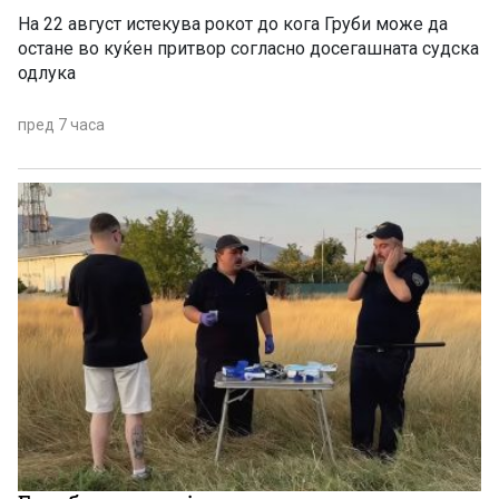
На 22 август истекува рокот до кога Груби може да
остане во куќен притвор согласно досегашната судска
одлука
пред 7 часа