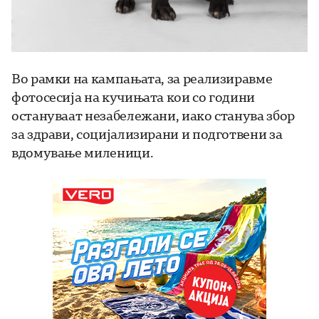
Во рамки на кампањата, за реализиравме
фотосесија на кучињата кои со години
остануваат незабележани, иако станува збор
за здрави, социјализирани и подготвени за
вдомување миленици.