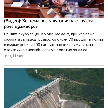
(Видео): Ќе нема поскапување на струјата,
рече премиерот
Нашите акумулации во овој момент, при крајот на
сезоната за наводнување, се околу 70 проценти полни
и имаме речиси 500 гигават-часови акумулирана
електрична енергија, сосема доволно за да се
чувствуваме безбедни, комотни и да немаме
пред 11 часа
предизвик во делот на снабдувањето за граѓаните и за
индустријата. И нема да правиме панични прес-
конференции, вели премиерот Христијан Мицкоски.