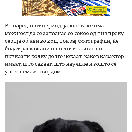
Во наредниот период, јавноста ќе има
можност да се запознае со секое од нив преку
серија објави во кои, покрај фотографии, ќе
бидат раскажани и нивните животни
приказни колку долго чекаат, каков карактер
имаат, што сакаат, што научиле и зошто сè
уште немаат свој дом.