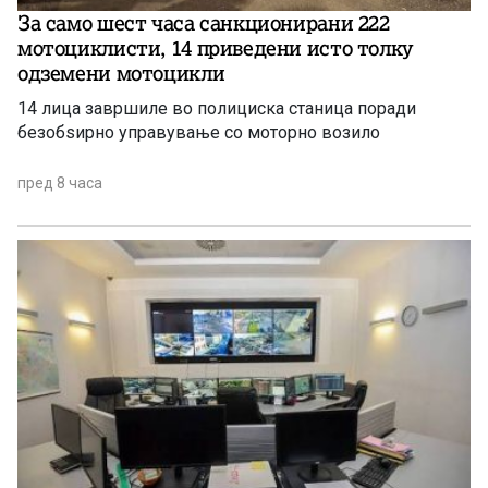
За само шест часа санкционирани 222
мотоциклисти, 14 приведени исто толку
одземени мотоцикли
14 лица завршиле во полициска станица поради
безобѕирно управување со моторно возило
пред 8 часа