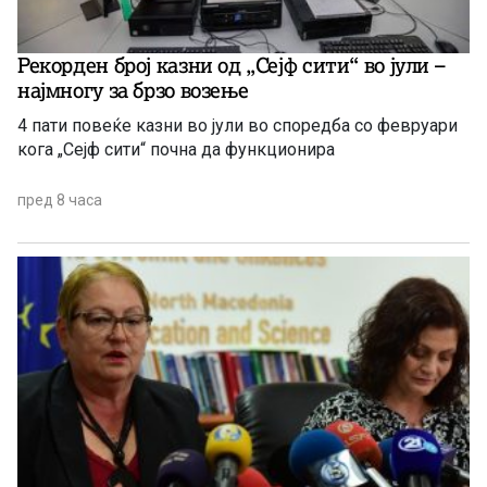
Рекорден број казни од „Сејф сити“ во јули –
најмногу за брзо возење
4 пати повеќе казни во јули во споредба со февруари
кога „Сејф сити“ почна да функционира
пред 8 часа