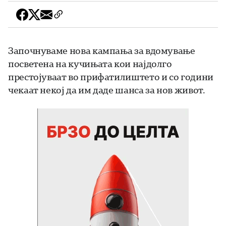
Започнуваме нова кампања за вдомување
посветена на кучињата кои најдолго
престојуваат во прифатилиштето и со години
чекаат некој да им даде шанса за нов живот.