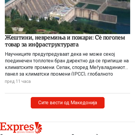
Жештини, невремиња и пожари: Сè поголем
товар за инфраструктурата
Научниците предупредуваат дека не може секој
поединечен топлотен бран директно да се припише на
климатските промени. Сепак, според Меѓувладиниот
панел за климатски промени (IPCC), глобалното
затоплување придонесува ваквите екстремни
пред 11 часа
временски појави да стануваат сѐ почести,
поинтензивни и подолготрајни.
Сите вести од Македонија