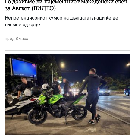
Го добивме ли најсмешниот македонски скеч
за Август (ВИДЕО)
Непретенциозниот хумор на двајцата јунаци ќе ве
насмее од срце
пред 8 часа