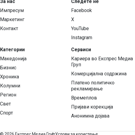
За нас
Следете нѐ
Импресум
Facebook
Маркетинг
X
Контакт
YouTube
Instagram
Категории
Сервиси
Македонија
Кариера во Експрес Медиа
Груп
Бизнис
Комерцијална содржина
Хроника
Платено политичко
Колумни
рекламирање
Регион
Времеплов
Свет
Пријави корекција
Спорт
Анонимна дојава
©
2026 Експрес Медиа Груп
Услови за користење