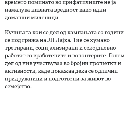
времето поминато во прифатилиште не ја
намалува нивната вредност како идни
домашни миленици.
Кучињата кои се дел од кампањата со години
се под грижа на ЈП Лајка. Тие се хумано
третирани, социјализирани и секојдневно
работат со вработените и волонтерите. Голем
дел од нив учествуваа во бројни прошетки и
активности, каде покажаа дека се одлични
придружници и подготвени за живот во
семејство.