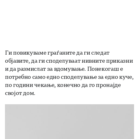
Ги повикуваме граѓаните да ги следат
објавите, да ги споделуваат нивните приказни
и да размислат за вдомување. Понекогаш е
потребно само едно споделување за едно куче,
по години чекање, конечно да го пронајде
својот дом.