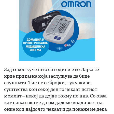
Зад секое куче што со години е во Лајка се
крие приказна која заслужува да биде
слушната. Тие не се бројки, туку живи
суштества кои секој ден го чекаат истиот
момент – некој да дојде токму по нив. Со оваа
кампања сакаме да им дадеме видливост на
оние кои најдолго чекаат и да покажеме дека