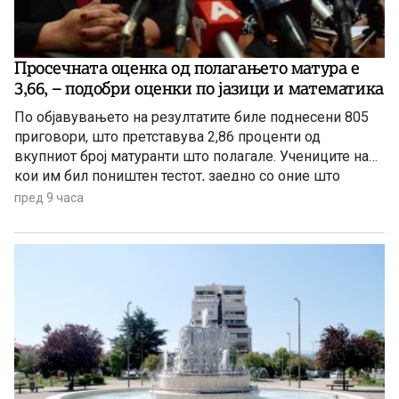
Просечната оценка од полагањето матура е
3,66, – подобри оценки по јазици и математика
По објавувањето на резултатите биле поднесени 805
приговори, што претставува 2,86 проценти од
вкупниот број матуранти што полагале. Учениците на
кои им бил поништен тестот, заедно со оние што
отсуствувале во јуни, ќе може да полагаат во
пред 9 часа
августовската испитна сесија.