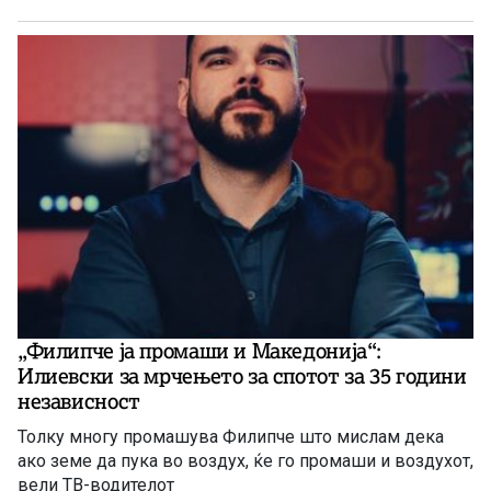
„Филипче ја промаши и Македонија“:
Илиевски за мрчењето за спотот за 35 години
независност
Толку многу промашува Филипче што мислам дека
ако земе да пука во воздух, ќе го промаши и воздухот,
вели ТВ-водителот