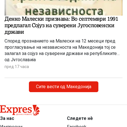
Денко Малески признава: Во септември 1991
предлагал Сојуз на суверени Југословенски
држави
Според прознанието на Малески на 12 месеци пред
прогласување на независноста на Македонија тој се
залагал за сојуз на суверени држави на републиките
од Југославија
пред 17 часа
Сите вести од Македонија
За нас
Следете нѐ
Импресум
Facebook