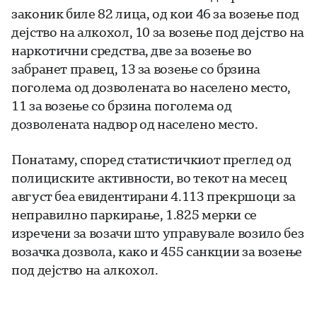
законик биле 82 лица, од кои 46 за возење под
дејство на алкохол, 10 за возење под дејство на
наркотични средства, две за возење во
забранет правец, 13 за возење со брзина
поголема од дозволената во населено место,
11 за возење со брзина поголема од
дозволената надвор од населено место.
Понатаму, според статистичкиот преглед од
полициските активности, во текот на месец
август беа евидентирани 4.113 прекршоци за
неправилно паркирање, 1.825 мерки се
изречени за возачи што управувале возило без
возачка дозвола, како и 455 санкции за возење
под дејство на алкохол.