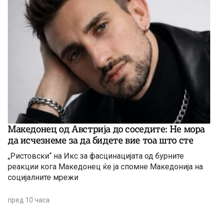
Македонец од Австрија до соседите: Не мора
да исчезнеме за да бидете вие ​​тоа што сте
„Ристовски“ на Икс за фасцинацијата од бурните
реакции кога Македонец ќе ја спомне Македонија на
социјалните мрежи
пред 10 часа