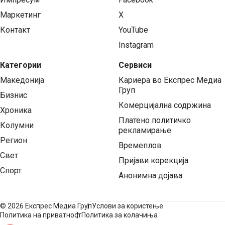
Маркетинг
X
Контакт
YouTube
Instagram
Категории
Сервиси
Македонија
Кариера во Експрес Медиа
Груп
Бизнис
Комерцијална содржина
Хроника
Платено политичко
Колумни
рекламирање
Регион
Времеплов
Свет
Пријави корекција
Спорт
Анонимна дојава
©
2026 Експрес Медиа Груп
Услови за користење
Политика на приватност
Политика за колачиња