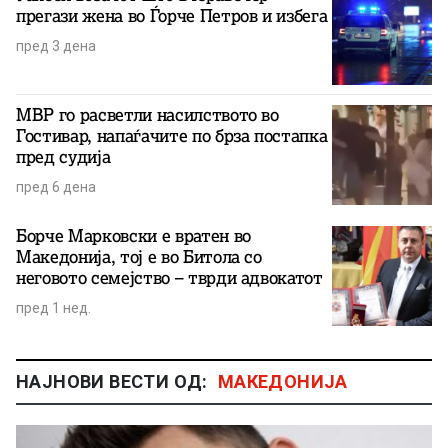
прегази жена во Ѓорче Петров и избега
пред 3 дена
МВР го расветли насилството во
Гостивар, напаѓачите по брза постапка
пред судија
пред 6 дена
Борче Марковски е вратен во
Македонија, тој е во Битола со
неговото семејство – тврди адвокатот
пред 1 нед.
НАЈНОВИ ВЕСТИ ОД:
МАКЕДОНИЈА