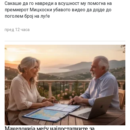
Сакаше да го навреди а всушност му помогна на
премиерот Мицкоски убавото видео да дојде до
поголем број на луѓе
пред 12 часа
Македонија меѓу најдостапните за