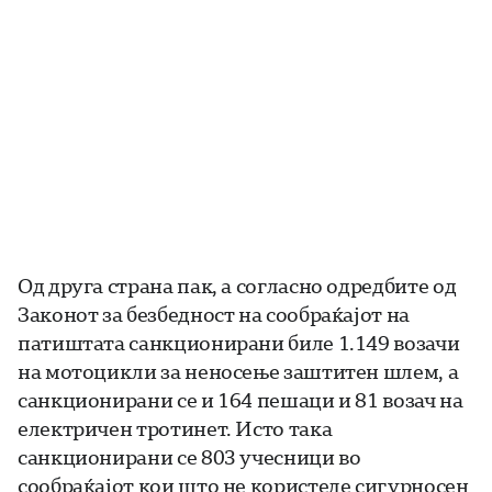
Од друга страна пак, а согласно одредбите од
Законот за безбедност на сообраќајот на
патиштата санкционирани биле 1.149 возачи
на мотоцикли за неносење заштитен шлем, а
санкционирани се и 164 пешаци и 81 возач на
електричен тротинет. Исто така
санкционирани се 803 учесници во
сообраќајот кои што не користеле сигурносен