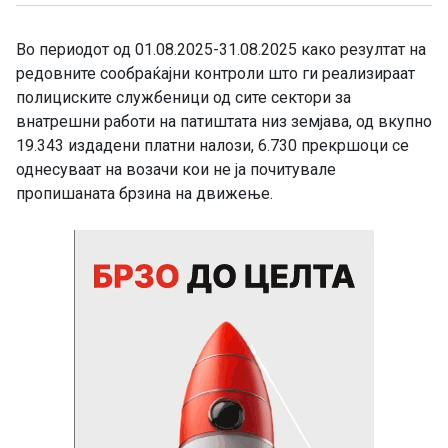
Во периодот од 01.08.2025-31.08.2025 како резултат на
редовните сообраќајни контроли што ги реализираат
полициските службеници од сите сектори за
внатрешни работи на патиштата низ земјава, од вкупно
19.343 издадени платни налози, 6.730 прекршоци се
однесуваат на возачи кои не ја почитувале
пропишаната брзина на движење.