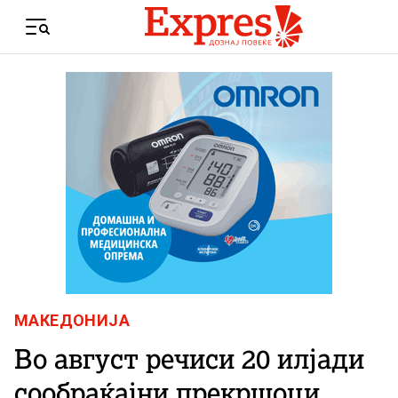
Skip to content
Menu
МАКЕДОНИЈА
Во август речиси 20 илјади
сообраќајни прекршоци,