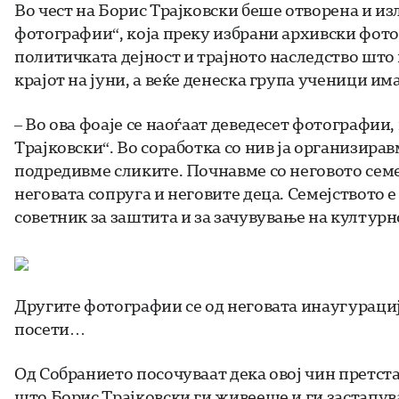
Во чест на Борис Трајковски беше отворена и и
фотографии“, која преку избрани архивски фото
политичката дејност и трајното наследство што 
крајот на јуни, а веќе денеска група ученици им
– Во ова фоаје се наоѓаат деведесет фотографии,
Трајковски“. Во соработка со нив ја организира
подредивме сликите. Почнавме со неговото семе
неговата сопруга и неговите деца. Семејството е
советник за заштита и за зачувување на култур
Другите фотографии се од неговата инаугурациј
посети…
Од Собранието посочуваат дека овој чин претст
што Борис Трајковски ги живееше и ги застапу