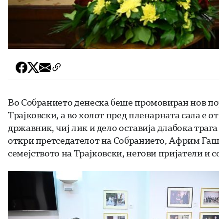
Во Собранието денеска беше промовиран нов п
Трајковски, а во холот пред пленарната сала е 
државник, чиј лик и дело оставија длабока траг
откри претседателот на Собранието, Африм Гаши
семејството на Трајковски, негови пријатели и 