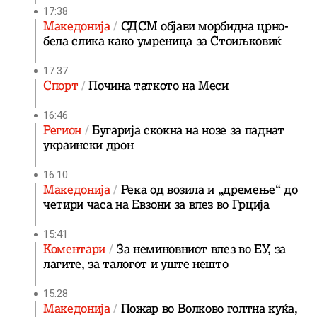
17:38
Македонија
СДСМ објави морбидна црно-
бела слика како умреница за Стоиљковиќ
17:37
Спорт
Почина таткото на Меси
16:46
Регион
Бугарија скокна на нозе за паднат
украински дрон
16:10
Македонија
Река од возила и „дремење“ до
четири часа на Евзони за влез во Грција
15:41
Коментари
За неминовниот влез во ЕУ, за
лагите, за талогот и уште нешто
15:28
Македонија
Пожар во Волково голтна куќа,