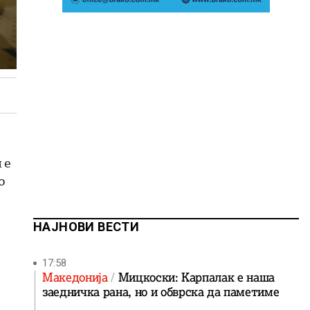
 е
о
НАЈНОВИ ВЕСТИ
17:58
Македонија
Мицкоски: Карпалак е наша
заедничка рана, но и обврска да паметиме