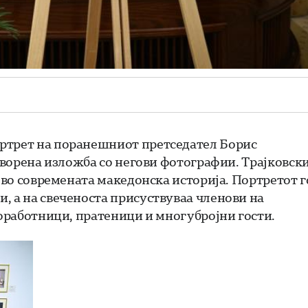
ортрет на поранешниот претседател Борис
отворена изложба со негови фотографии. Трајковски
а во современата македонска историја. Портретот г
, а на свеченоста присуствуваа членови на
соработници, пратеници и многубројни гости.