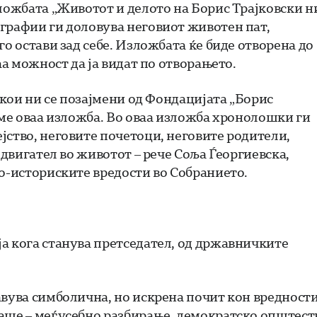
зложбата „Животот и делото на Борис Трајковски н
графии ги доловува неговиот животен пат,
го остави зад себе. Изложбата ќе биде отворена до
аа можност да ја видат по отворањето.
 кои ни се позајмени од Фондацијата „Борис
вме оваа изложба. Во оваа изложба хронолошки ги
јство, неговите почетоци, неговите родители,
 двигател во животот – рече Соља Ѓеоргиевска,
но-историските вредости во Собранието.
а кога станува претседател, од државничките
авува симболична, но искрена почит кон вредност
ваше – меѓусебно разбирање, демократско општест