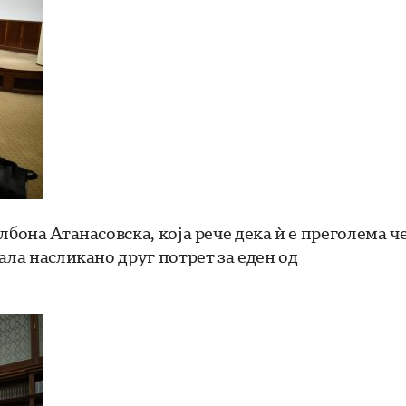
бона Атанасовска, која рече дека ѝ е преголема ч
ала насликано друг потрет за еден од