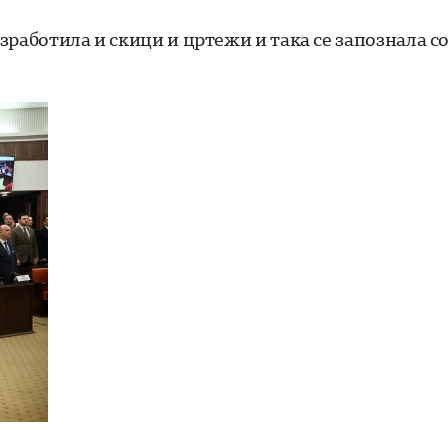
изработила и скици и цртежи и така се запознала с