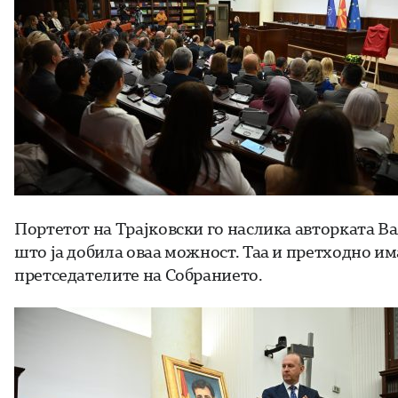
Портетот на Трајковски го наслика авторката Вал
што ја добила оваа можност. Таа и претходно им
претседателите на Собранието.