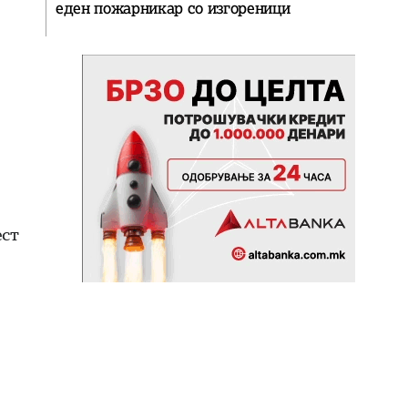
еден пожарникар со изгореници
ест