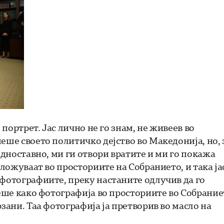
 портрет. Јас лично не го знам, не живеев во
еше своето политичко дејство во Македонија, но, 
едноставно, ми ги отвори вратите и ми го покажа
зложуваат во просториите на Собранието, и така ја
 фотографиите, преку настаните одлучив да го
оеше како фотографија во просториите во Собрание
зани. Таа фотографија ја претворив во масло на