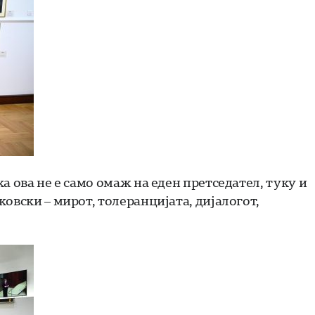
а ова не е само омаж на еден претседател, туку и
овски – мирот, толеранцијата, дијалогот,