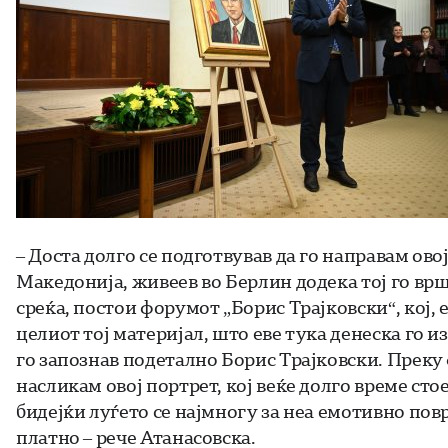
– Доста долго се подготвував да го направам овој
Македонија, живеев во Берлин додека тој го врш
среќа, постои форумот „Борис Трајковски“, кој, 
целиот тој материјал, што еве тука денеска го и
го запознав подетално Борис Трајковски. Преку
насликам овој портрет, кој веќе долго време ст
бидејќи луѓето се најмногу за неа емотивно повр
платно – рече Атанасовска.