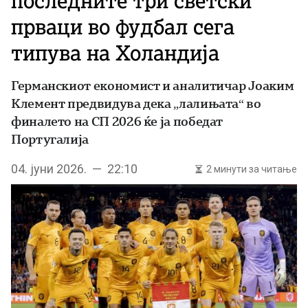
последните три светски
прваци во фудбал сега
типува на Холандија
Германскиот економист и аналитичар Jоаким
Клемент предвидува дека „лалињата“ во
финалето на СП 2026 ќе ја победат
Португалија
04. јуни 2026. — 22:10
2 минути за читање