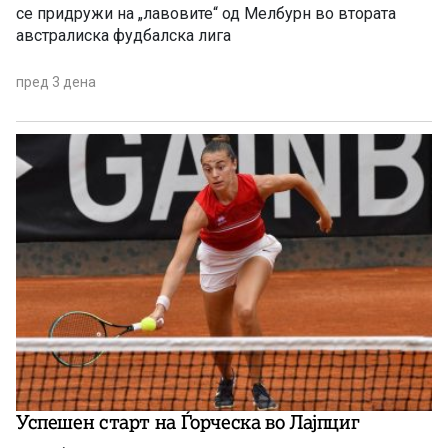
се придружи на „лавовите“ од Мелбурн во втората
австралиска фудбалска лига
пред 3 дена
Успешен старт на Ѓорческа во Лајпциг