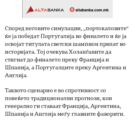
Според неговите симулации, „портокаловите“
ќе ја победат Португалија во финалето и ќе ја
освојат титулата светски шампион првпат во
историјата. Тој очекува Холанѓаните да
стигнат до финалето преку Франција и
Шпанија, а Португалците преку Аргентина и
Англија.
Таквото сценарио е во спротивност со
повеќето традиционални прогнози, кои
генерално ги ставаат Франција, Аргентина,
Шпанија и Англија меѓу главните фаворити.