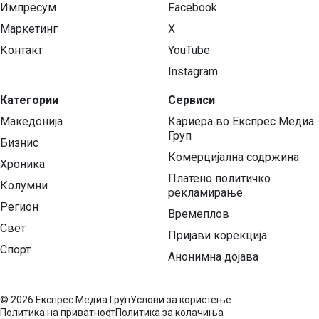
Импресум
Facebook
Маркетинг
X
Контакт
YouTube
Instagram
Категории
Сервиси
Македонија
Кариера во Експрес Медиа
Груп
Бизнис
Комерцијална содржина
Хроника
Платено политичко
Колумни
рекламирање
Регион
Времеплов
Свет
Пријави корекција
Спорт
Анонимна дојава
©
2026 Експрес Медиа Груп
Услови за користење
Политика на приватност
Политика за колачиња