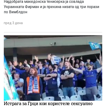
Најдобрата македонска тенисерка ја совлада
Украинката Фирман и ја прекина низата од три порази
по Вимблдон
пред 3 дена
Истрага за Грци кои користеле сексуално