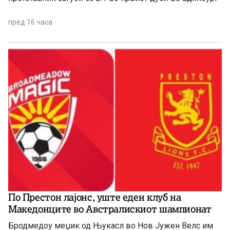
пред 16 часа
По Престон лајонс, уште еден клуб на
Македонците во Австралискиот шампионат
Бродмедоу меџик од Њукасл во Нов Јужен Велс им