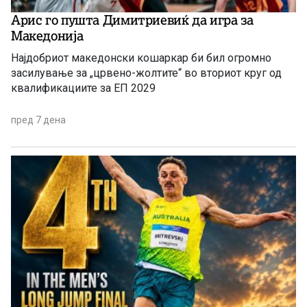
Арис го пушта Димитриевиќ да игра за
Македонија
Најдобриот македонски кошаркар би бил огромно
засилување за „црвено-жолтите“ во вториот круг од
квалификациите за ЕП 2029
пред 7 дена