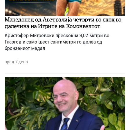
Македонец од Австралија четврти во скок во
далечина на Игрите на Комонвелтот
Кристофер Митревски прескокна 8,02 метри во
Глазгов и само шест сантиметри го делеа од
бронзениот медал
пред 7 дена