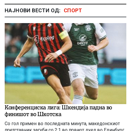
НАЈНОВИ ВЕСТИ ОД:
СПОРТ
Конференциска лига: Шкендија падна во
финишот во Шкотска
Со гол примен во последната минута, македонскиот
претставник загуби со 2:1 во првиот дуел во Единбург