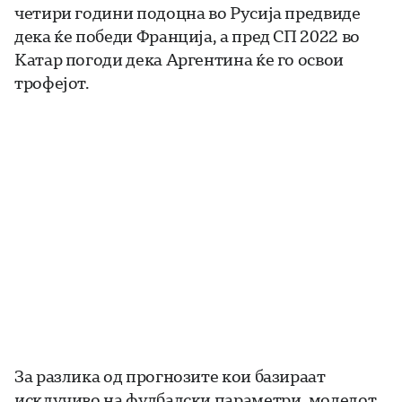
четири години подоцна во Русија предвиде
дека ќе победи Франција, а пред СП 2022 во
Катар погоди дека Аргентина ќе го освои
трофејот.
За разлика од прогнозите кои базираат
исклучиво на фудбалски параметри, моделот