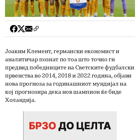
Јоаким Клемент, германски економист и
аналитичар познат по тоа што точно ги
предвид победниците на Светските фудбалски
првенства во 2014, 2018 и 2022 година, објави
нова прогноза за годинашниот мундијал на
кој прогнозира дека нов шампион ќе биде
Холандија.