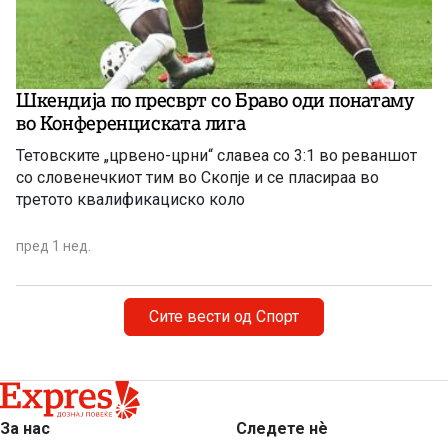
Шкендија по пресврт со Браво оди понатаму
во Конференциската лига
Тетовските „црвено-црни“ славеа со 3:1 во реваншот
со словенечкиот тим во Скопје и се пласираа во
третото квалификациско коло
пред 1 нед.
Сите вести од Спорт
За нас
Следете нѐ