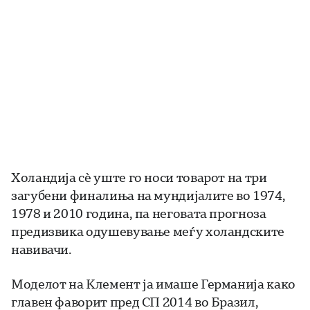
Холандија сè уште го носи товарот на три
загубени финалиња на мундијалите во 1974,
1978 и 2010 година, па неговата прогноза
предизвика одушевување меѓу холандските
навивачи.
Моделот на Клемент ја имаше Германија како
главен фаворит пред СП 2014 во Бразил,