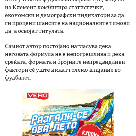
на Клемент комбинира статистички,
економски и демографски индикатори за да
ги процени шансите на националните тимови
да ја освојат титулата.
Самиот автор постојано нагласува дека
неговата формула не е непогрешлива и дека
среќата, формата и бројните непредвидливи
фактори сè уште имаат големо влијание во
фудбалот.