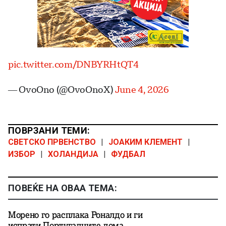
pic.twitter.com/DNBYRHtQT4
— OvoOno (@OvoOnoX)
June 4, 2026
ПОВРЗАНИ ТЕМИ:
СВЕТСКО ПРВЕНСТВО
|
ЈОАКИМ КЛЕМЕНТ
|
ИЗБОР
|
ХОЛАНДИЈА
|
ФУДБАЛ
ПОВЕЌЕ НА ОВАА ТЕМА:
Морено го расплака Роналдо и ги
испрати Португалците дома