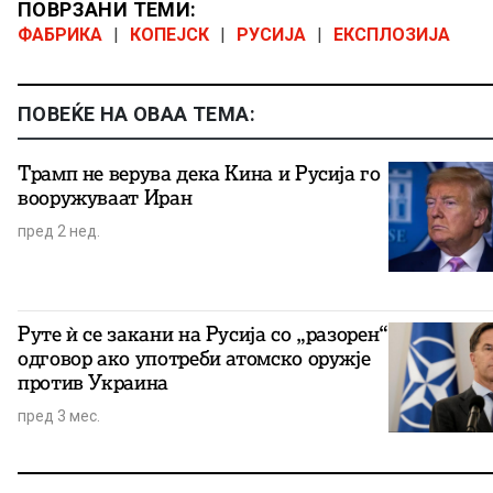
ПОВРЗАНИ ТЕМИ:
ФАБРИКА
|
КОПЕЈСК
|
РУСИЈА
|
ЕКСПЛОЗИЈА
ПОВЕЌЕ НА ОВАА ТЕМА:
Трамп не верува дека Кина и Русија го
вооружуваат Иран
пред 2 нед.
Руте ѝ се закани на Русија со „разорен“
одговор ако употреби атомско оружје
против Украина
пред 3 мес.