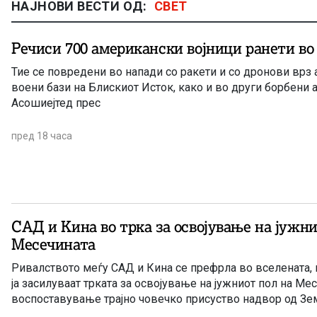
НАЈНОВИ ВЕСТИ ОД:
СВЕТ
Речиси 700 американски војници ранети во 
Тие се повредени во напади со ракети и со дронови врз
воени бази на Блискиот Исток, како и во други борбени 
Асошиејтед прес
пред 18 часа
САД и Кина во трка за освојување на јужни
Месечината
Ривалството меѓу САД и Кина се префрла во вселената, 
ја засилуваат трката за освојување на јужниот пол на Мес
воспоставување трајно човечко присуство надвор од Зем