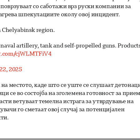
 поврзуваат со саботажи врз руски компании за
агрева шпекулациите околу овој инцидент.
n Chelyabinsk region.
naval artillery, tank and self-propelled guns. Product
ter.com/cjWLMTFiV4
22, 2025
на местото, каде што се уште се слушаат детонац
ци се во состојба на зголемена готовност за прие
сти ветуваат темелна истрага за утврдување на
вачи го сметаат овој случај за потенцијален
ти.