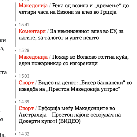
Македонија
Река од возила и „дремење“ до
четири часа на Евзони за влез во Грција
15:41
Коментари
За неминовниот влез во ЕУ, за
лагите, за талогот и уште нешто
ски
а,
15:28
Македонија
Пожар во Волково голтна куќа,
еден пожарникар со изгореници
ста
15:03
Спорт
Видео на денот: „Бисер балкански“ во
изведба на „Престон Македонија ултрас“
14:39
Спорт
Еуфорија меѓу Македонците во
-
Австралија – Престон лајонс освојувач на
рз
Докерти купот! (ВИДЕО)
ја.
14:32