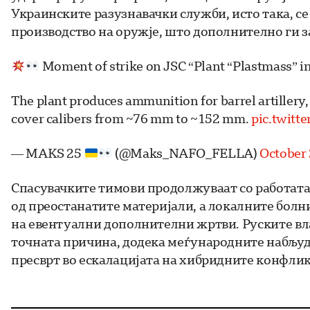
Украинските разузнавачки служби, исто така, се
производство на оружје, што дополнително ги з
Moment of strike on JSC “Plant “Plastmass” i
The plant produces ammunition for barrel artillery, 
cover calibers from ~76 mm to ~152 mm.
pic.twit
— MAKS 25
(@Maks_NAFO_FELLA)
October 
Спасувачките тимови продолжуваат со работата 
од преостанатите материјали, а локалните болни
на евентуални дополнителни жртви. Руските вла
точната причина, додека меѓународните набљуду
пресврт во ескалацијата на хибридните конфлик