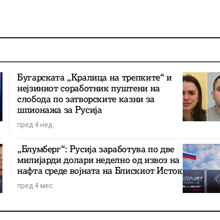
Бугарската „Кралица на трепките“ и
нејзиниот соработник пуштени на
слобода по затворските казни за
шпионажа за Русија
пред 4 нед.
„Блумберг“: Русија заработува по две
милијарди долари неделно од извоз на
нафта среде војната на Блискиот Исток
пред 4 мес.