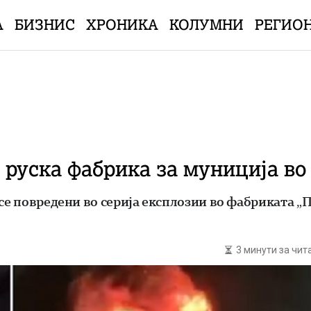
А
БИЗНИС
ХРОНИКА
КОЛУМНИ
РЕГИО
 руска фабрика за муниција во
се повредени во серија експлозии во фабриката „П
3 минути за чи