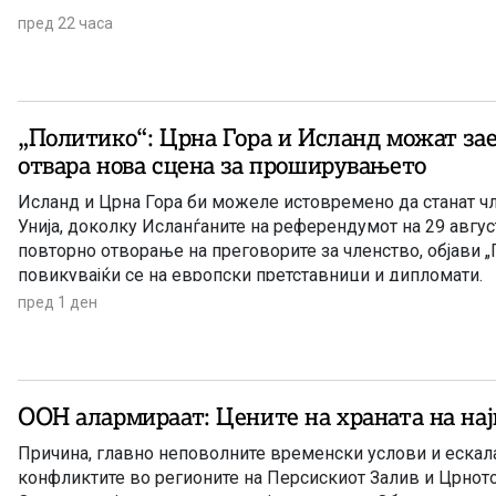
пред 22 часа
„Политико“: Црна Гора и Исланд можат заед
отвара нова сцена за проширувањето
Исланд и Црна Гора би можеле истовремено да станат ч
Унија, доколку Исланѓаните на референдумот на 29 август
повторно отворање на преговорите за членство, објави „
повикувајќи се на европски претставници и дипломати.
пред 1 ден
ООН алармираат: Цените на храната на нај
Причина, главно неповолните временски услови и ескала
конфликтите во регионите на Персискиот Залив и Црнот