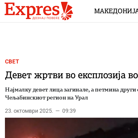
Skip to content
МАКЕДОНИЈ
СВЕТ
Девет жртви во експлозија во
Најмалку девет лица загинале, а петмина други 
Чељабинскиот регион на Урал
23. октомври 2025. — 09:39