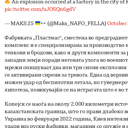
An explosion occurred at a factory in the city o
pic.twitter.com/uJOSQn6gdV
— MAKS 25
(@Maks_NAFO_FELLA)
October 
Фабриката „Пластмас“, сместена во предградиет
комплекс и е специјализирана за производство 
тенкови и бродови, како и други компоненти за 
западни земји поради неговата улога во военио
мрежи опишуваат два или три силни експлозии п
се активирани сирени за тревога. Една од верз
можен удар од беспилотни летала, но гувернеро
хипотеза, повикувајќи се на истрагата што е во т
Копејск се наоѓа на околу 2.000 километри исто
казахстанската граница, што го прави длабоко во
Украина во февруари 2022 година, Киев интензи
удари врз руски фабрики, магацини со оружје и 