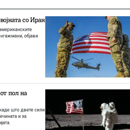
војната со Иран
 американските
ангажмани, објави
от пол на
каде што двете сили
ечината и за
јата.