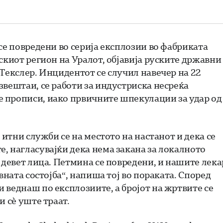
се повредени во серија експлозии во фабриката
скиот регион на Уралот, објавија руските државни
 Текслер. Инцидентот се случил навечер на 22
звештаи, се работи за индустриска несреќа
 прописи, иако првичните шпекулации за удар од
 итни служби се на местото на настанот и дека се
, нагласувајќи дека нема закана за локалното
 девет лица. Петмина се повредени, и нашите лек
вната состојба“, напиша тој во пораката. Според
 веднаш по експлозиите, а бројот на жртвите се
и сè уште траат.