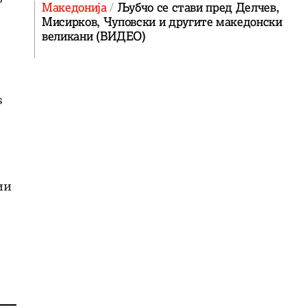
Македонија
Љубчо се стави пред Делчев,
Мисирков, Чуповски и другите македонски
великани (ВИДЕО)
s
ии
м