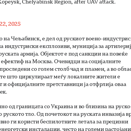
f Kopeysk, Chelyabinsk Region, after UAV attack.
22, 2025
о на Чељабинск, е дел од рускиот воено-индустри
на индустриски експлозиви, муниција за артилериј
руската армија. Објектот е под санкции на повеќе
т ефектиф на Москва. Очевидци на социјалните
роследени со голем столб чад и пламен, а во обла
иите што циркулираат меѓу локалните жители е
т и официјалните претставници ја отфрлија оваа
ек.
чно од границата со Украина и во близина на руско
 руското тло. Од почетокот на руската инвазија в
вно ги користи беспилотните летала за прецизни
енергетски инсталации, често на големи растојани