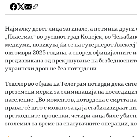
Најмалку девет лица загинале, а петмина други 
„Пластмас“ во рускиот град Копејск, во Чељабин
медиуми, повикувајќи се на гувернерот Алексеј
октомври 2025 година, а според официјалните и
предизвикана од прекршување на безбедносните
украински дрон не беа потврдени.
Текслер во објава на Телеграм потврди дека сите
преземени мерки за елиминација на последиците
население. „Во моментов, потврдена е смртта на
прават сè што е можно за да ја стабилизираат ни
претходните проценки, четири лица биле убиени
зголемил за време на спасувачките операции, ко