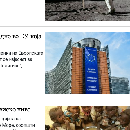
но во ЕУ, која
ленки на Европската
 се изјаснат за
Политико“,
виско ниво
цијата на
о Море, соопшти