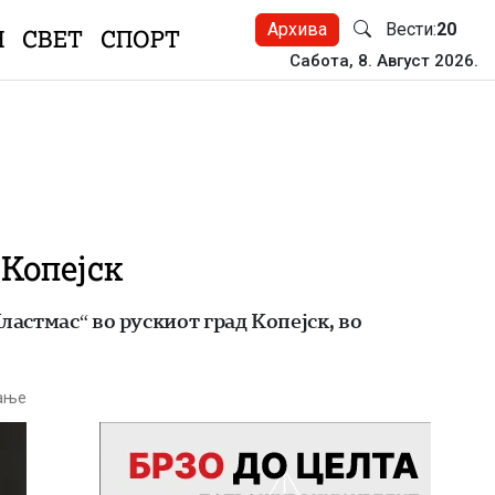
Архива
Вести:
20
Н
СВЕТ
СПОРТ
Сабота, 8. Август 2026.
 Копејск
ластмас“ во рускиот град Копејск, во
тање