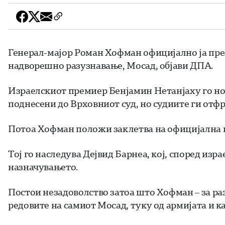
Генерал-мајор Роман Хофман официјално ја пре
надворешно разузнавање, Мосад, објави ДПА.
Израелскиот премиер Бенјамин Нетанјаху го н
поднесени до Врховниот суд, но судиите ги отф
Потоа Хофман положи заклетва на официјална 
Тој го наследува Дејвид Барнеа, кој, според изр
назначувањето.
Постои незадоволство затоа што Хофман – за раз
редовите на самиот Мосад, туку од армијата и к