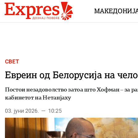
Skip to content
МАКЕДОНИЈ
СВЕТ
Евреин од Белорусија на чел
Постои незадоволство затоа што Хофман – за раз
кабинетот на Нетанјаху
03. јуни 2026. — 10:25