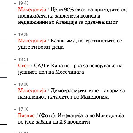
19:45
Македонија
Цели 90% скок на приходите од
продажбата на запленети возила и
недвижнини во Агенција за одземен имот
19:28
Македонија
Казни има, но тротинетите се
уште ги возат деца
18:51
Свет
САД и Кина во трка за освојување на
јужниот пол на Месечината
18:06
Македонија
Демографијата тоне – аларм за
намалениот наталитет во Македонија
17:16
Бизнис
(Фото): Инфлацијата во Македонија
во јули забави на 2,3 проценти