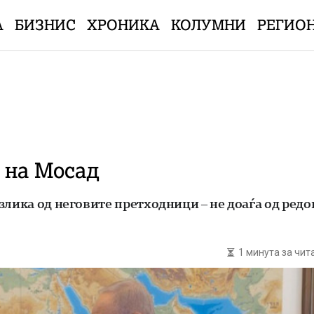
А
БИЗНИС
ХРОНИКА
КОЛУМНИ
РЕГИО
о на Мосад
лика од неговите претходници – не доаѓа од редо
1 минута за чи