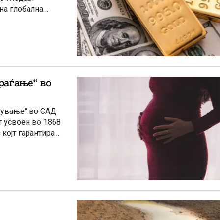
на глобална
раѓање“ во
одување“ во САД
т усвоен во 1868
којт гарантира