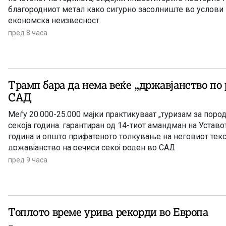
благородниот метал како сигурно засолниште во услови 
економска неизвесност.
пред 8 часа
Трамп бара да нема веќе „државјанство по 
САД
Меѓу 20.000-25.000 мајки практикуваат „туризам за пор
секоја година. гарантиран од 14-тиот амандман на Уставо
година и општо прифатеното толкување на неговиот текс 
државјанство на речиси секој роден во САД
пред 9 часа
Топлото време урива рекорди во Европа