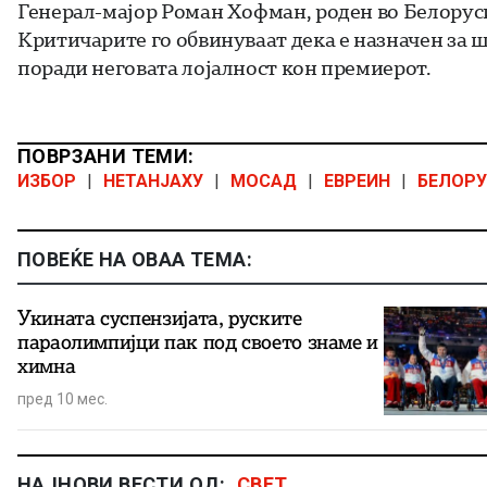
Генерал-мајор Роман Хофман, роден во Белоруси
Критичарите го обвинуваат дека е назначен за 
поради неговата лојалност кон премиерот.
ПОВРЗАНИ ТЕМИ:
ИЗБОР
|
НЕТАНЈАХУ
|
МОСАД
|
ЕВРЕИН
|
БЕЛОРУ
ПОВЕЌЕ НА ОВАА ТЕМА:
Укината суспензијата, руските
параолимпијци пак под своето знаме и
химна
пред 10 мес.
НАЈНОВИ ВЕСТИ ОД:
СВЕТ