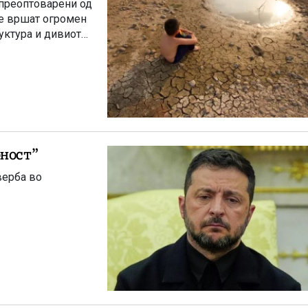
 преоптоварени од
ие вршат огромен
уктура и дивиот
о “популарност”
верба во