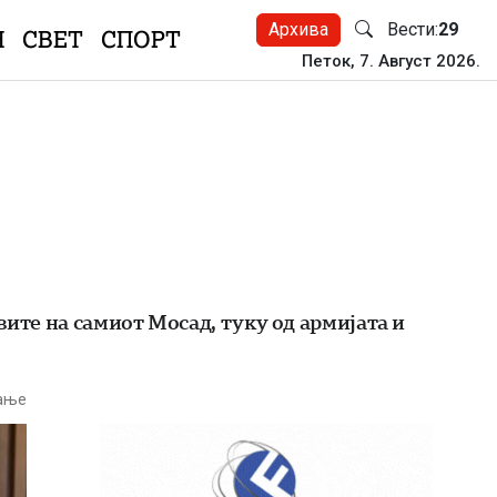
Архива
Вести:
29
Н
СВЕТ
СПОРТ
Петок, 7. Август 2026.
вите на самиот Мосад, туку од армијата и
тање