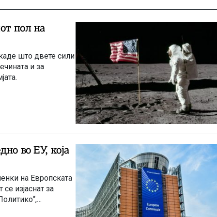
от пол на
каде што двете сили
ечината и за
јата.
но во ЕУ, која
ленки на Европската
 се изјаснат за
Политико“,