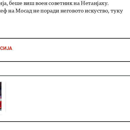
ја, беше виш воен советник на Нетанјаху.
шеф на Мосад не поради неговото искуство, туку
СИЈА