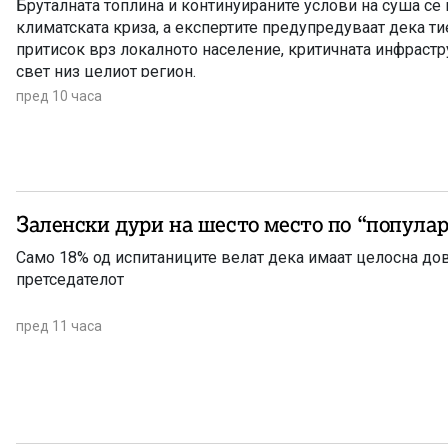
Бруталната топлина и континуираните услови на суша се
климатската криза, а експертите предупредуваат дека т
притисок врз локалното население, критичната инфрастр
свет низ целиот регион.
пред 10 часа
Заленски дури на шесто место п
Само 18% од испитаниците велат дека имаат целосна до
претседателот
пред 11 часа