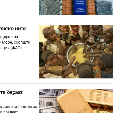
виско ниво
цијата на
о Море, соопшти
нации (ФАО).
те бараат
ајсилната недела од
го гледаат