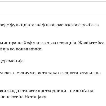
зеде функцијата шеф на израелската служба за
оминираше Хофман за оваа позиција. Жалбите беа
рлија во понеделник.
церемонија.
аелските медиуми, исто така се спротивставил на
лика од неговите претходници – не доаѓа од
абинетот на Нетанјаху.