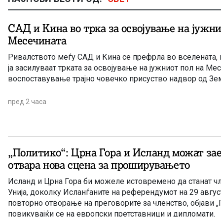
САД и Кина во трка за освојување на јужни
Месечината
Ривалството меѓу САД и Кина се префрла во вселената, 
ја засилуваат трката за освојување на јужниот пол на Мес
воспоставување трајно човечко присуство надвор од Зем
пред 2 часа
„Политико“: Црна Гора и Исланд можат заед
отвара нова сцена за проширувањето
Исланд и Црна Гора би можеле истовремено да станат ч
Унија, доколку Исланѓаните на референдумот на 29 август
повторно отворање на преговорите за членство, објави „
повикувајќи се на европски претставници и дипломати.