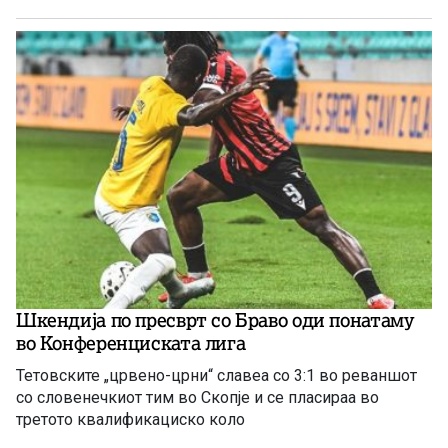
Шкендија по пресврт со Браво оди понатаму
во Конференциската лига
Тетовските „црвено-црни“ славеа со 3:1 во реваншот
со словенечкиот тим во Скопје и се пласираа во
третото квалификациско коло