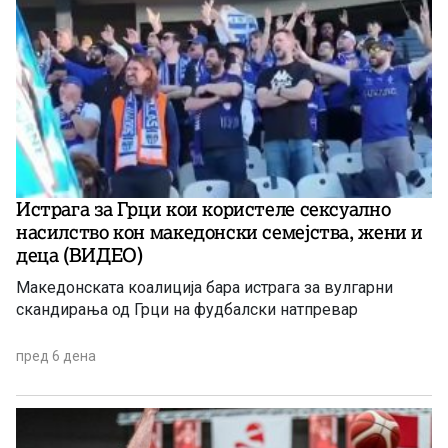
Истрага за Грци кои користеле сексуално
насилство кон македонски семејства, жени и
деца (ВИДЕО)
Македонската коалиција бара истрага за вулгарни
скандирања од Грци на фудбалски натпревар
пред 6 дена