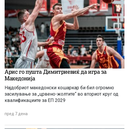
Арис го пушта Димитриевиќ да игра за
Македонија
Најдобриот македонски кошаркар би бил огромно
засилување за „црвено-жолтите“ во вториот круг од
квалификациите за ЕП 2029
пред 7 дена