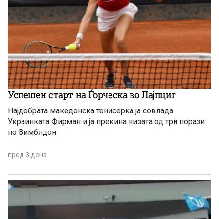
Успешен старт на Ѓорческа во Лајпциг
Најдобрата македонска тенисерка ја совлада
Украинката Фирман и ја прекина низата од три порази
по Вимблдон
пред 3 дена