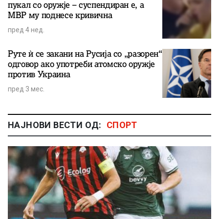
пукал со оружје – суспендиран е, а
МВР му поднесе кривична
пред 4 нед.
Руте ѝ се закани на Русија со „разорен“
одговор ако употреби атомско оружје
против Украина
пред 3 мес.
НАЈНОВИ ВЕСТИ ОД:
СПОРТ