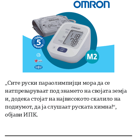
„Сите руски параолимпијци мора да се
натпреваруваат под знамето на својата земја
и, додека стојат на највисокото скалило на
подиумот, да ја слушаат руската химна!“,
објави ИПК.