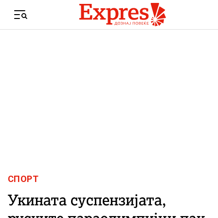
Skip to content
Menu
СПОРТ
Укината суспензијата,