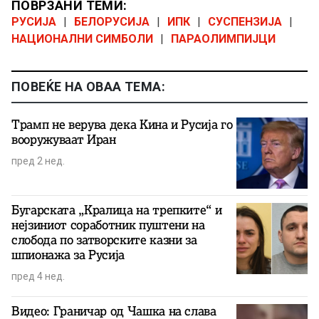
ПОВРЗАНИ ТЕМИ:
РУСИЈА
|
БЕЛОРУСИЈА
|
ИПК
|
СУСПЕНЗИЈА
|
НАЦИОНАЛНИ СИМБОЛИ
|
ПАРАОЛИМПИЈЦИ
ПОВЕЌЕ НА ОВАА ТЕМА:
Трамп не верува дека Кина и Русија го
вооружуваат Иран
пред 2 нед.
Бугарската „Кралица на трепките“ и
нејзиниот соработник пуштени на
слобода по затворските казни за
шпионажа за Русија
пред 4 нед.
Видео: Граничар од Чашка на слава