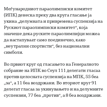
Меѓународниот параолимписки комитет
(ИПК) денеска преку два круга гласање ја
укина „делумната и привремена суспензија на
Рускиот параолимписки комитет“, која
значеше дека руските параолимпијци можеа
да настапуваат само поединечно, како
„неутрални спортисти“, без национални
симболи.
Во првиот круг од гласањето на Генералното
собрание на ИПК во Сеул 111 делегати гласаа
против целосната суспензија на МПК, 55 беа
„за“, а 11 беа воздржани. Во вториот круг 91
делегат гласаа за укинувањето и на делумните
суспензии, 77 беа „против“, а 8 беа воздржани.