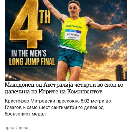
Македонец од Австралија четврти во скок во
далечина на Игрите на Комонвелтот
Кристофер Митревски прескокна 8,02 метри во
Глазгов и само шест сантиметри го делеа од
бронзениот медал
пред 7 дена