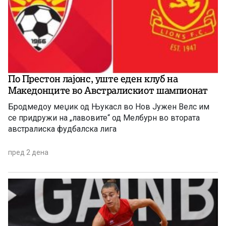
По Престон лајонс, уште еден клуб на
Македонците во Австралискиот шампионат
Бродмедоу меџик од Њукасл во Нов Јужен Велс им
се придружи на „лавовите“ од Мелбурн во втората
австралиска фудбалска лига
пред 2 дена