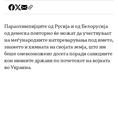
Параолимпијците од Русија и од Белорусија
од денеска повторно ќе можат да учествуваат
на меѓународните натпреварувања под името,
знамето и химната на својата земја, што им
беше оневозможено досега поради санкциите
кон нивните држави по почетокот на војната
во Украина.