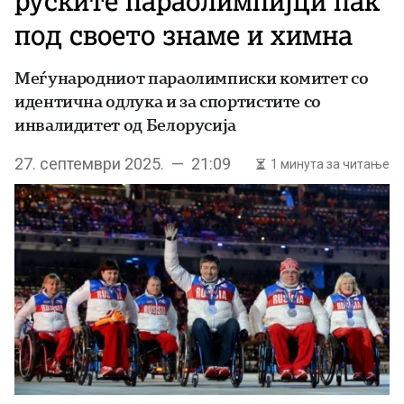
руските параолимпијци пак
под своето знаме и химна
Меѓународниот параолимписки комитет со
идентична одлука и за спортистите со
инвалидитет од Белорусија
27. септември 2025. — 21:09
1 минута за читање