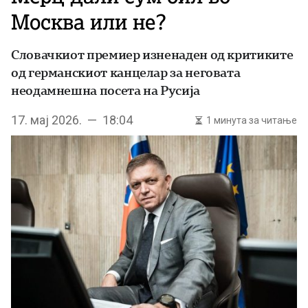
Москва или не?
Словачкиот премиер изненаден од критиките
од германскиот канцелар за неговата
неодамнешна посета на Русија
17. мај 2026. — 18:04
1 минута за читање