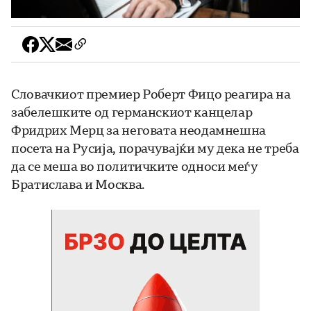
Словачкиот премиер Роберт Фицо реагира на
забелешките од германскиот канцелар
Фридрих Мерц за неговата неодамнешна
посета на Русија, порачувајќи му дека не треба
да се меша во политичките односи меѓу
Братислава и Москва.