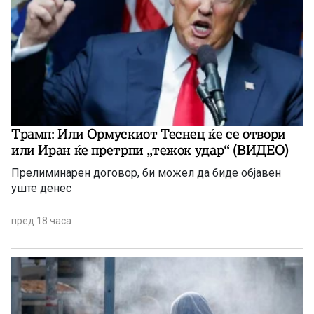
Трамп: Или Ормускиот Теснец ќе се отвори
или Иран ќе претрпи „тежок удар“ (ВИДЕО)
Прелиминарен договор, би можел да биде објавен
уште денес
пред 18 часа