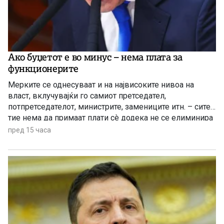
Ако буџетот е во минус – нема плата за
функционерите
Мерките се однесуваат и на највисоките нивоа на
власт, вклучувајќи го самиот претседател,
потпретседателот, министрите, замениците итн. – сите
тие нема да примаат плати сè додека не се елиминира
буџетскиот дефицит
пред 15 часа