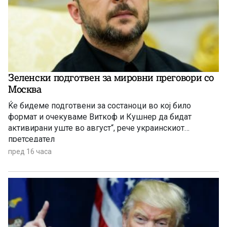
Зеленски подготвен за мировни преговори со
Москва
Ќе бидеме подготвени за состаноци во кој било
формат и очекуваме Виткоф и Кушнер да бидат
активирани уште во август“, рече украинскиот
претседател
пред 16 часа