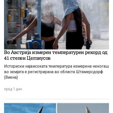
Во Австрија измерен температурен рекорд од
41 степен Целзиусов
Историски највисоката температура измерена некогаш
во земјата е регистрирана во областа Штамерсдорф
(Виена)
пред 1 ден