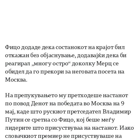
Фицо додаде дека состанокот на крајот бил
откажан без објаснување, додавајќи дека би
реагирал „многу остро“ доколку Мерц се
обидел да го прекори за неговата посета на
Москва.
На препукувањето му претходеше настанот
по повод Денот на победата во Москва на 9
мај, каде што рускиот претседател Владимир
Путин се сретна со Фицо, кој беше меѓу
лидерите што присуствуваа на настанот. Иако
словачкиот премиер не присуствуваше на