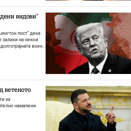
дени видови’
шингтон пост“ дека
е залихи на некои
долготрајната воена
д ветеното
ти за
ително намалени