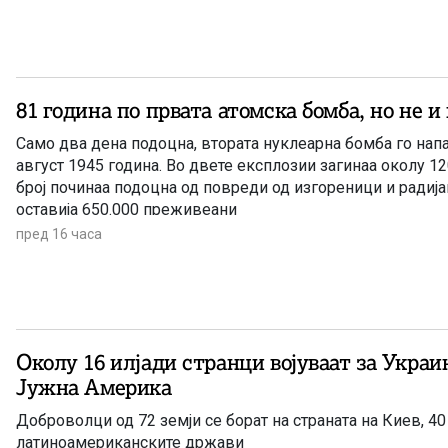
81 година по првата атомска бомба, но не и
Само два дена подоцна, втората нуклеарна бомба го напа
август 1945 година. Во двете експлозии загинаа околу 120
број починаа подоцна од повреди од изгореници и радијац
оставија 650.000 преживеани
пред 16 часа
Околу 16 илјади странци војуваат за Украи
Јужна Америка
Доброволци од 72 земји се борат на страната на Киев, 40 
латиноамериканските држави