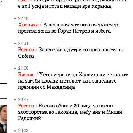
е
е во Русија и готви напади врз Украина
22:18
Хроника
Уапсен возачот што вчеравечер
прегази жена во Ѓорче Петров и избега
21:31
Регион
Зеленски задутре во прва посета на
Србија
21:08
Бизнис
Хотелиерите од Халкидики се жалат
на загуби поради метежот на граничните
премини со Македонија
20:47
Регион
Косово обвини 20 лица за воени
злосторства во Ѓаковица, меѓу нив и Милан
Радоичиќ
20:08