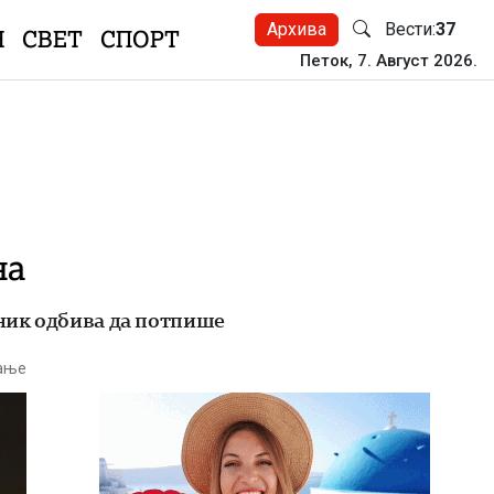
Архива
Вести:
37
Н
СВЕТ
СПОРТ
Петок, 7. Август 2026.
на
дник одбива да потпише
тање