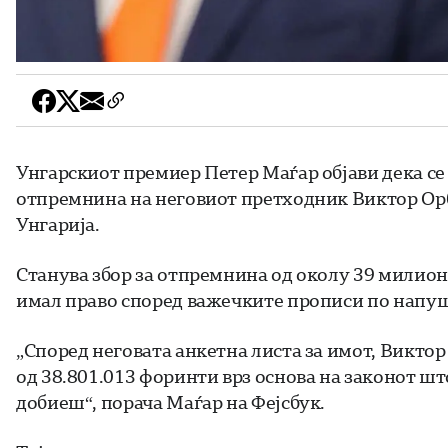
Унгарскиот премиер Петер Маѓар објави дека се
отпремнина на неговиот претходник Виктор Ор
Унгарија.
Станува збор за отпремнина од околу 39 милиони
имал право според важечките прописи по напушт
„Според неговата анкетна листа за имот, Виктор 
од 38.801.013 форинти врз основа на законот што
добиеш“, порача Маѓар на Фејсбук.