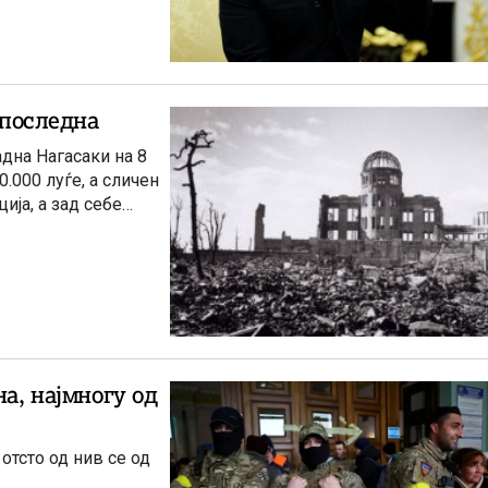
 последна
дна Нагасаки на 8
.000 луѓе, а сличен
ија, а зад себе
на, најмногу од
отсто од нив се од