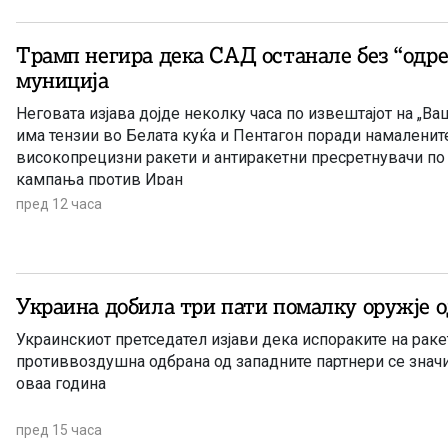
Трамп негира дека САД останале без “одре
муниција
Неговата изјава дојде неколку часа по извештајот на „Ва
има тензии во Белата куќа и Пентагон поради намаленит
високопрецизни ракети и антиракетни пресретнувачи по 
кампања против Иран
пред 12 часа
Украина добила три пати помалку оружје о
Украинскиот претседател изјави дека испораките на раке
противвоздушна одбрана од западните партнери се знач
оваа година
пред 15 часа