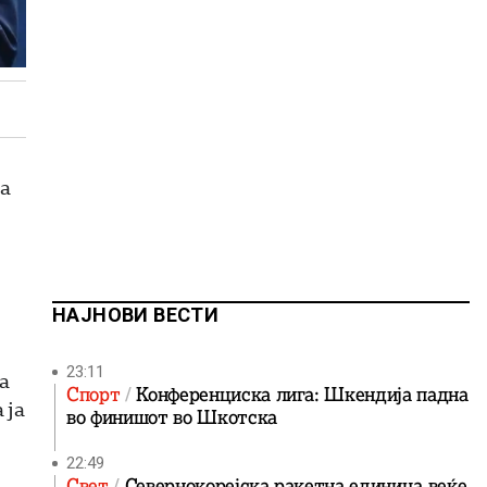
а
НАЈНОВИ ВЕСТИ
23:11
а
Спорт
Конференциска лига: Шкендија падна
 ја
во финишот во Шкотска
22:49
Свет
Севернокорејска ракетна единица веќе