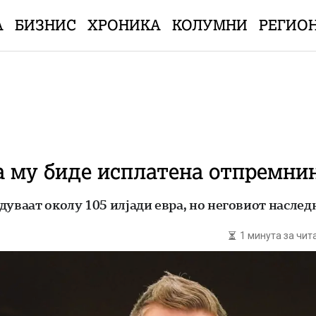
А
БИЗНИС
ХРОНИКА
КОЛУМНИ
РЕГИО
а му биде исплатена отпремни
дуваат околу 105 илјади евра, но неговиот насле
1 минута за чи