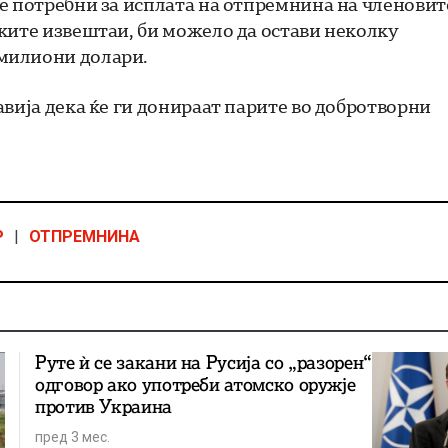
е потребни за исплата на отпремнина на членовит
ките извештаи, би можело да остави неколку
милиони долари.
вија дека ќе ги донираат парите во добротворни
Р
|
ОТПРЕМНИНА
Руте ѝ се закани на Русија со „разорен“
одговор ако употреби атомско оружје
против Украина
пред 3 мес.