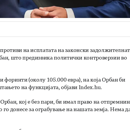
 противи на исплатата на законски задолжителнат
бан, што предизвика политички контроверзии во
 форинти (околу 105.000 евра), на која Орбан би
ањето на функцијата, објави Index.hu.
Орбан, кој е без пари, би имал право на отпремнин
 го донесе за ограбување на нашата земја. Нема да