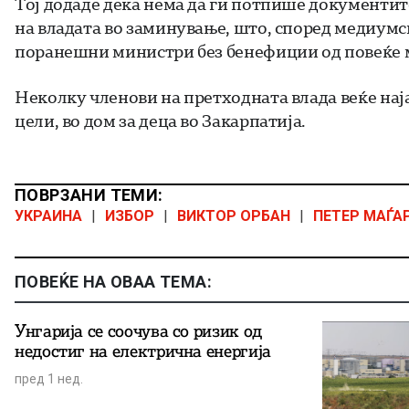
Тој додаде дека нема да ги потпише документит
на владата во заминување, што, според медиумс
поранешни министри без бенефиции од повеќе 
Неколку членови на претходната влада веќе наја
цели, во дом за деца во Закарпатија.
ПОВРЗАНИ ТЕМИ:
УКРАИНА
|
ИЗБОР
|
ВИКТОР ОРБАН
|
ПЕТЕР МАЃА
ПОВЕЌЕ НА ОВАА ТЕМА:
Унгарија се соочува со ризик од
недостиг на електрична енергија
пред 1 нед.