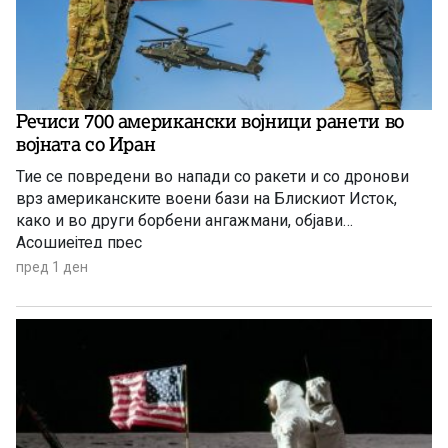
Речиси 700 американски војници ранети во
војната со Иран
Тие се повредени во напади со ракети и со дронови
врз американските воени бази на Блискиот Исток,
како и во други борбени ангажмани, објави
Асошиејтед прес
пред 1 ден