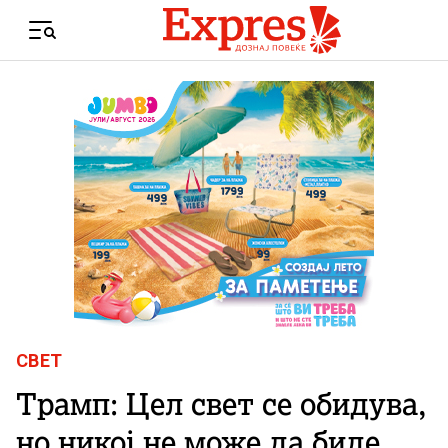
Skip to content
Menu
СВЕТ
Трамп: Цел свет се обидува,
но никој не може да биде