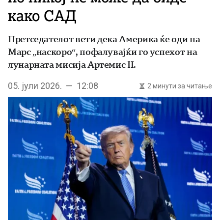
како САД
Претседателот вети дека Америка ќе оди на
Марс „наскоро“, пофалувајќи го успехот на
лунарната мисија Артемис II.
05. јули 2026. — 12:08
2 минути за читање