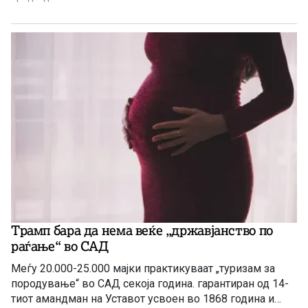
Трамп бара да нема веќе „државјанство по
раѓање“ во САД
Меѓу 20.000-25.000 мајки практикуваат „туризам за
породување“ во САД секоја година. гарантиран од 14-
тиот амандман на Уставот усвоен во 1868 година и