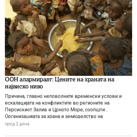
ООН алармираат: Цените на храната на
највиско ниво
Причина, главно неповолните временски услови и
ескалацијата на конфликтите во регионите на
Персискиот Залив и Црното Море, соопшти
Организацијата за храна и земјоделство на
Обединетите нации (ФАО).
пред 2 дена