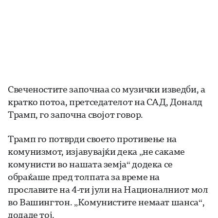
Свеченостите започнаа со музички изведби, а
кратко потоа, претседателот на САД, Доналд
Трамп, го започна својот говор.
Трамп го потврди своето противење на
комунизмот, изјавувајќи дека „не сакаме
комунисти во нашата земја“ додека се
обраќаше пред толпата за време на
прославите на 4-ти јули на Националниот мол
во Вашингтон. „Комунистите немаат шанса“,
додаде тој.