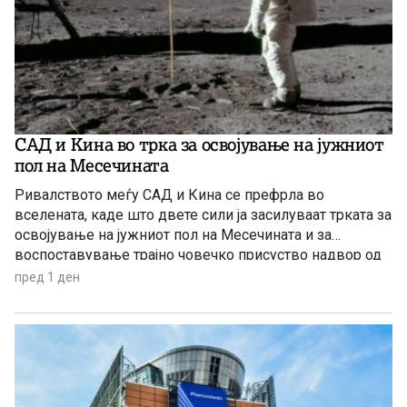
САД и Кина во трка за освојување на јужниот
пол на Месечината
Ривалството меѓу САД и Кина се префрла во
вселената, каде што двете сили ја засилуваат трката за
освојување на јужниот пол на Месечината и за
воспоставување трајно човечко присуство надвор од
Земјата.
пред 1 ден