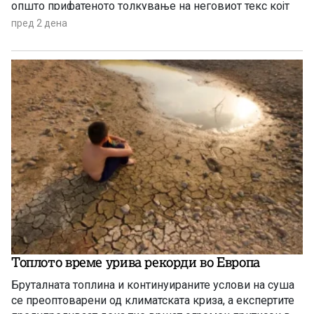
општо прифатеното толкување на неговиот текс којт
гарантира државјанство на речиси секој роден во САД
пред 2 дена
Топлото време урива рекорди во Европа
Бруталната топлина и континуираните услови на суша
се преоптоварени од климатската криза, а експертите