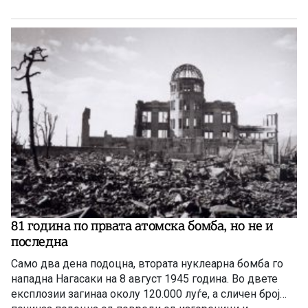
81 година по првата атомска бомба, но не и
последна
Само два дена подоцна, втората нуклеарна бомба го
нападна Нагасаки на 8 август 1945 година. Во двете
експлозии загинаа околу 120.000 луѓе, а сличен број