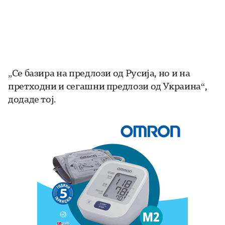
„Се базира на предлози од Русија, но и на
претходни и сегашни предлози од Украина“,
додаде тој.