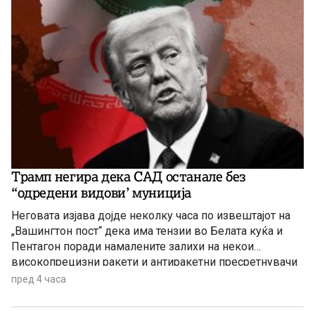
Трамп негира дека САД останале без
“одредени видови’ муниција
Неговата изјава дојде неколку часа по извештајот на
„Вашингтон пост“ дека има тензии во Белата куќа и
Пентагон поради намалените залихи на некои
високопрецизни ракети и антиракетни пресретнувачи
по долготрајната воена кампања против Иран
пред 4 часа