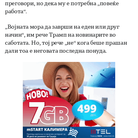
преговори, но дека му е потребна „повеќе
работа“.
„Војната мора да заврши на еден или друг
начин“, им рече Трамп на новинарите во
саботата. Но, тој рече „не“ кога беше прашан
дали тоа е неговата последна понуда.