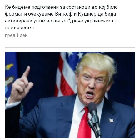
Ќе бидеме подготвени за состаноци во кој било
формат и очекуваме Виткоф и Кушнер да бидат
активирани уште во август“, рече украинскиот
претседател
пред 1 ден