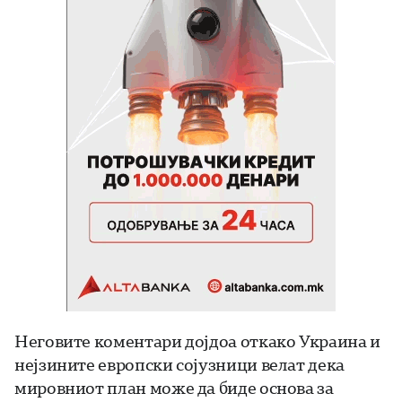
Неговите коментари дојдоа откако Украина и
нејзините европски сојузници велат дека
мировниот план може да биде основа за