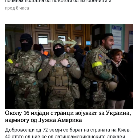
починаа подоцна од повреди од изгореници и
радијација, а зад себе оставија 650.000 преживеани
пред 8 часа
Околу 16 илјади странци војуваат за Украина,
најмногу од Јужна Америка
Доброволци од 72 земји се борат на страната на Киев,
40 отсто од нив се од латиноамериканските држави