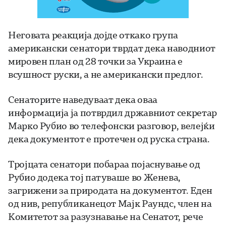
Неговата реакција дојде откако група
американски сенатори тврдат дека наводниот
мировен план од 28 точки за Украина е
всушност руски, а не американски предлог.
Сенаторите наведуваат дека оваа
информација ја потврдил државниот секретар
Марко Рубио во телефонски разговор, велејќи
дека документот е протечен од руска страна.
Тројцата сенатори побараа појаснување од
Рубио додека тој патуваше во Женева,
загрижени за природата на документот. Еден
од нив, републиканецот Мајк Раундс, член на
Комитетот за разузнавање на Сенатот, рече