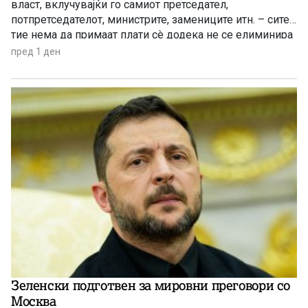
власт, вклучувајќи го самиот претседател,
потпретседателот, министрите, замениците итн. – сите
тие нема да примаат плати сè додека не се елиминира
буџетскиот дефицит
пред 1 ден
Зеленски подготвен за мировни преговори со
Москва