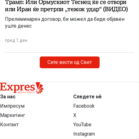
Трамп: Или Ормускиот Теснец ќе се отвори
или Иран ќе претрпи „тежок удар“ (ВИДЕО)
Прелиминарен договор, би можел да биде објавен
уште денес
пред 1 ден
Сите вести од Свет
За нас
Следете нѐ
Импресум
Facebook
Маркетинг
X
Контакт
YouTube
Instagram