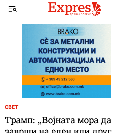
Skip to content
Menu
СВЕТ
Трамп: „Војната мора да
заврши на еден или друг