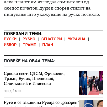
дека планот им изгледал сомнителен од
самиот почеток, дури и според стилот на
пишување што укажуваше на руско потекло.
ПОВРЗАНИ ТЕМИ:
РУСКИ
|
РУБИО
|
СЕНАТОРИ
|
УКРАИНА
|
ИЗБОР
|
ТРАМП
|
ПЛАН
ПОВЕЌЕ НА ОВАА ТЕМА:
Српски свет, СДСМ, Фрчкоски,
Трамп, Вучиќ, Пленковиќ,
Стоиљковиќ и Илиевски
пред 2 мес.
Руте ѝ се закани на Русија со „разорен“