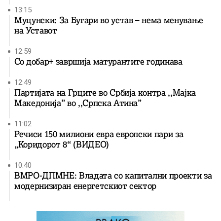
13:15
Муцунски: За Бугари во устав – нема менување
на Уставот
12:59
Со добар+ завршија матурантите годинава
12:49
Партијата на Грците во Србија контра ,,Мајка
Македонија” во ,,Српска Атина”
11:02
Речиси 150 милиони евра европски пари за
„Коридорот 8“ (ВИДЕО)
10:40
ВМРО-ДПМНЕ: Владата со капитални проекти за
модернизиран енергетскиот сектор