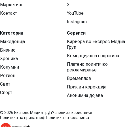
Маркетинг
X
Контакт
YouTube
Instagram
Категории
Сервиси
Македонија
Кариера во Експрес Медиа
Груп
Бизнис
Комерцијална содржина
Хроника
Платено политичко
Колумни
рекламирање
Регион
Времеплов
Свет
Пријави корекција
Спорт
Анонимна дојава
©
2026 Експрес Медиа Груп
Услови за користење
Политика на приватност
Политика за колачиња