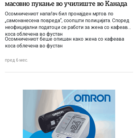
масовно пукање во училиште во Канада
Осомничениот напаѓач бил пронајден мртов по
„самонанесена повреда“, соопшти полицијата. Според
неофицијални податоци се работи за жена со кафеава
коса облечена во фустан
Осомничениот беше опишан како жена со кафеава
коса облечена во фустан
пред 6 мес.