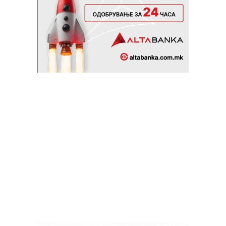
со фалсификати тврдат дека Македонците се „народ
без историски корени“, а Барбис пред еден век јасно
го кажал сосема обратното. Уште пред сто години тој
зборува експлицитно за Македонците како посебна
нација, а не како дел од друга балканска нација. Анри
Барбис, големиот пријател на македонскиот народ, е
роден на 17 мај 1873 година во Париз, а починал на 30
август 1935 година во Москва. Оваа статија е
потсетување, но и чествување на неговата личност и
промакедонско дело, кое одекнало силно во неговото
време во срцето на интелектуална и политичка Европа
и во Балканот. Но, делото на Барбис зрачи од пред
еден век како своевиден француски „Манифест на
македонизмот“ силно и денес во прилог на вистината
за Македонија, за самобитноста на македонскиот
народ, македонскиот идентитет, јазик, култура и
историја.