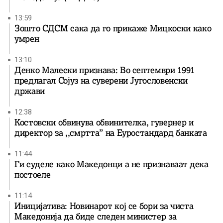
13:59
Зошто СДСМ сака да го прикаже Мицкоски како
умрен
13:10
Денко Малески признава: Во септември 1991
предлагал Сојуз на суверени Југословенски
држави
12:38
Костовски обвинува обвинителка, гувернер и
директор за ,,смртта” на Еуростандард банката
11:44
Ги суделе како Македонци а не признаваат дека
постоеле
11:14
Иницијатива: Новинарот кој се бори за чиста
Македонија да биде следен министер за