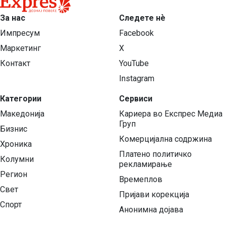
За нас
Следете нѐ
Импресум
Facebook
Маркетинг
X
Контакт
YouTube
Instagram
Категории
Сервиси
Македонија
Кариера во Експрес Медиа
Груп
Бизнис
Комерцијална содржина
Хроника
Платено политичко
Колумни
рекламирање
Регион
Времеплов
Свет
Пријави корекција
Спорт
Анонимна дојава