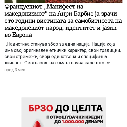
Францускиот „Манифест на
македонизмот“ на Анри Барбис ја зрачи
сто години вистината за самобитноста на
македонскиот народ, идентитет и јазик
во Европа
„Навистина станува збор за една нација. Нација која
има свој оригинален етнички карактер, свои традиции,
свои стремежи, своја единствена и специфична
личност. Овој народ, на самата почва каде што се
развил и опстојувал… се третира како збир на робови и
пред 3 мес.
злосторници.“ – има напишано големиот француски
писател Анри Барбис во својата прочуена статија „Дали
македонското прашање е навистина толку сложено?“
(„La question macédonienne est-elle si complexe que
cela?“), која е објавена во списанието „Балканска
федерација“ на 1 ноември 1926 година. Во неа Барбис
нагласил дека македонското население историски
било вкоренето во Македонија, но му биле одземени
основните национални права. Бугарите и Грците денес