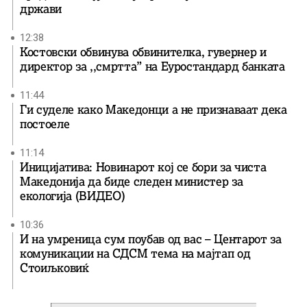
држави
12:38
Костовски обвинува обвинителка, гувернер и
директор за ,,смртта” на Еуростандард банката
11:44
Ги суделе како Македонци а не признаваат дека
постоеле
11:14
Иницијатива: Новинарот кој се бори за чиста
Македонија да биде следен министер за
екологија (ВИДЕО)
10:36
И на умреница сум поубав од вас – Центарот за
комуникации на СДСМ тема на мајтап од
Стоиљковиќ