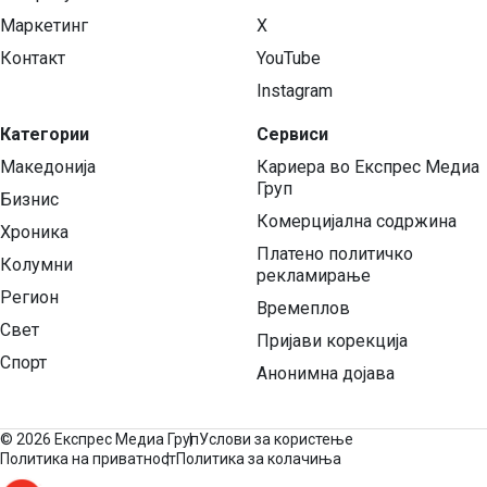
Маркетинг
X
Контакт
YouTube
Instagram
Категории
Сервиси
Македонија
Кариера во Експрес Медиа
Груп
Бизнис
Комерцијална содржина
Хроника
Платено политичко
Колумни
рекламирање
Регион
Времеплов
Свет
Пријави корекција
Спорт
Анонимна дојава
©
2026 Експрес Медиа Груп
Услови за користење
Политика на приватност
Политика за колачиња