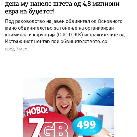
дека му нанеле штета од 4,8 милиони
евра на буџетот!
Под раководство на јавен обвинител од Основното
јавно обвинителство за гонење на организиран
криминал и корупција (ОЈО ГОКК) истражителите од
Истражниот центар при обвинителството, со
асистенција на МВР, вчера до доцните вечерни часови
пред 7 мес.
вршеа претреси на 16 локации низ државата. При
претресите се пронајдени и времено одземени
фиктивна документација, парични средства, оружје и
лажни печати од правни лица, а осомничените лица се
обезбедени.