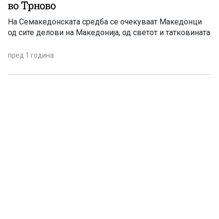
во Трново
На Семакедонската средба се очекуваат Македонци
од сите делови на Македонија, од светот и татковината
пред 1 година