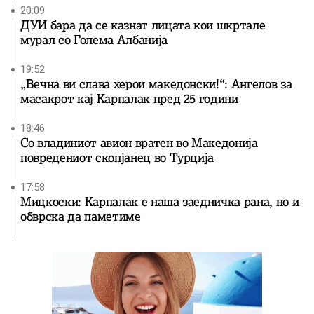
20:09
ДУИ бара да се казнат лицата кои шкртале
мурал со Голема Албанија
19:52
„Вечна ви слава херои македонски!“: Ангелов за
масакрот кај Карпалак пред 25 години
18:46
Со владиниот авион вратен во Македонија
повредениот скопјанец во Турција
17:58
Мицкоски: Карпалак е наша заедничка рана, но и
обврска да паметиме