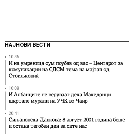
НАЈНОВИ ВЕСТИ
10:36
И на умреница сум поубав од вас – Центарот за
комуникации на СДСМ тема на мајтап од
Стоиљковиќ
10:08
И Албанците не веруваат дека Македонци
шкртале мурали на УЧК во Чаир
20:41
Сиљановска-Давкова: 8 август 2001 година беше
и остана тегобен ден за сите нас