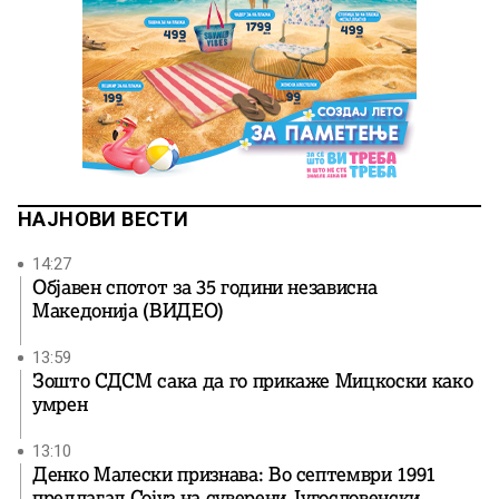
НАЈНОВИ ВЕСТИ
14:27
Објавен спотот за 35 години независна
Македонија (ВИДЕО)
13:59
Зошто СДСМ сака да го прикаже Мицкоски како
умрен
13:10
Денко Малески признава: Во септември 1991
предлагал Сојуз на суверени Југословенски