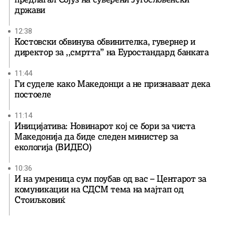
држави
12:38
Костовски обвинува обвинителка, гувернер и
директор за ,,смртта” на Еуростандард банката
11:44
Ги суделе како Македонци а не признаваат дека
постоеле
11:14
Иницијатива: Новинарот кој се бори за чиста
Македонија да биде следен министер за
екологија (ВИДЕО)
10:36
И на умреница сум поубав од вас – Центарот за
комуникации на СДСМ тема на мајтап од
Стоиљковиќ