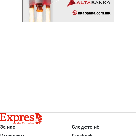
За нас
Следете нѐ