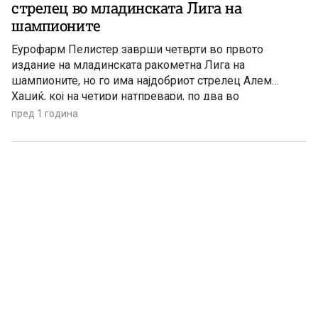
стрелец во младинската Лига на
шампионите
Еурофарм Пелистер заврши четврти во првото
издание на младинската ракометна Лига на
шампионите, но го има најдобриот стрелец Алем
Хаџиќ, кој на четири натпревари, по два во
квалификациите и на завршниот турнир во Келн,
пред 1 година
постигна вкупно 40 гола. Средниот бек од Босна и
Херцеговина, кој денеска наполни 18 години, го остави
веднаш зад себе Анселмо […]