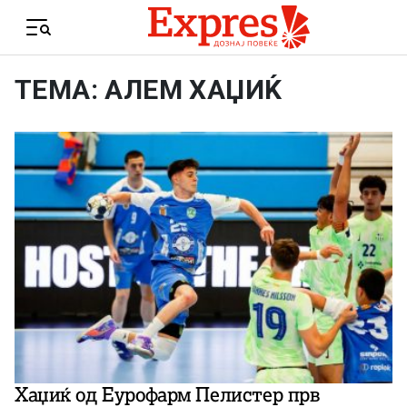
Skip to content
Menu
ТЕМА: АЛЕМ ХАЏИЌ
Хаџиќ од Еурофарм Пелистер прв