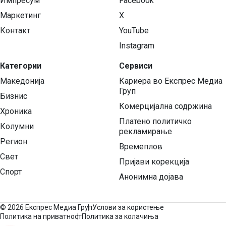
Импресум
Facebook
Маркетинг
X
Контакт
YouTube
Instagram
Категории
Сервиси
Македонија
Кариера во Експрес Медиа
Груп
Бизнис
Комерцијална содржина
Хроника
Платено политичко
Колумни
рекламирање
Регион
Времеплов
Свет
Пријави корекција
Спорт
Анонимна дојава
©
2026 Експрес Медиа Груп
Услови за користење
Политика на приватност
Политика за колачиња