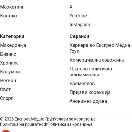
Маркетинг
X
Контакт
YouTube
Instagram
Категории
Сервиси
Македонија
Кариера во Експрес Медиа
Груп
Бизнис
Комерцијална содржина
Хроника
Платено политичко
Колумни
рекламирање
Регион
Времеплов
Свет
Пријави корекција
Спорт
Анонимна дојава
©
2026 Експрес Медиа Груп
Услови за користење
Политика на приватност
Политика за колачиња