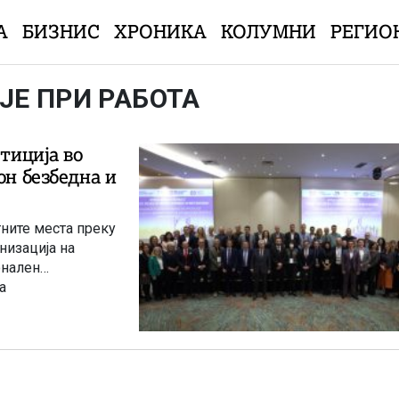
А
БИЗНИС
ХРОНИКА
КОЛУМНИ
РЕГИО
ЈЕ ПРИ РАБОТА
стиција во
он безбедна и
ните места преку
низација на
онален
а