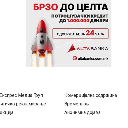
Експрес Медиа Груп
Комерцијална содржина
литичко рекламирање
Времеплов
екција
Анонимна дојава