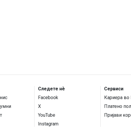
Следете нѐ
Сервиси
нис
Facebook
Кариера во 
умни
X
Платено по
т
YouTube
Пријави кор
Instagram