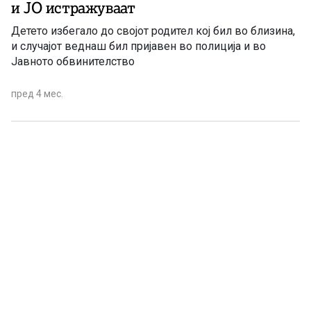
и ЈО истражуваат
Детето избегало до својот родител кој бил во близина,
и случајот веднаш бил пријавен во полиција и во
Јавното обвинителство
пред 4 мес.