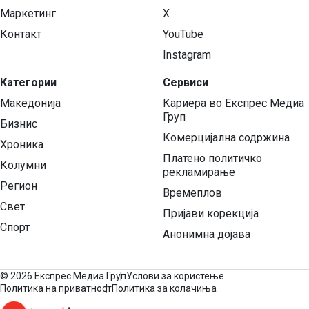
Маркетинг
X
Контакт
YouTube
Instagram
Категории
Сервиси
Македонија
Кариера во Експрес Медиа
Груп
Бизнис
Комерцијална содржина
Хроника
Платено политичко
Колумни
рекламирање
Регион
Времеплов
Свет
Пријави корекција
Спорт
Анонимна дојава
©
2026 Експрес Медиа Груп
Услови за користење
Политика на приватност
Политика за колачиња