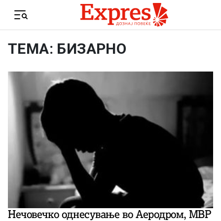
Skip to content
Menu
ТЕМА: БИЗАРНО
Нечовечко однесување во Аеродром, МВР