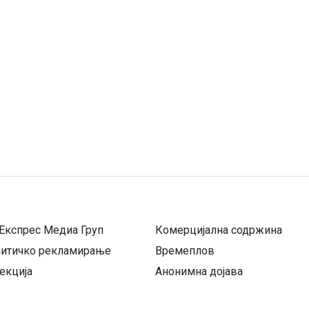
Експрес Медиа Груп
Комерцијална содржина
литичко рекламирање
Времеплов
екција
Анонимна дојава