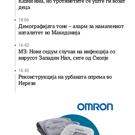
Казни има, но тротинетите се уште ги возат
деца
18:06
Демографијата тоне – аларм за намалениот
наталитет во Македонија
16:43
МЗ: Нови седум случаи на инфекција со
вирусот Западен Нил, сите од Скопје
16:43
Реконструкција на урбаната опрема во
Нерези