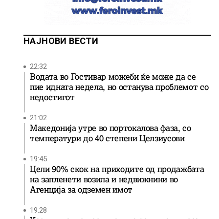
НАЈНОВИ ВЕСТИ
22:32
Водата во Гостивар можеби ќе може да се
пие идната недела, но останува проблемот со
недостигот
21:02
Македонија утре во портокалова фаза, со
температури до 40 степени Целзиусови
19:45
Цели 90% скок на приходите од продажбата
на запленети возила и недвижнини во
Агенција за одземен имот
19:28