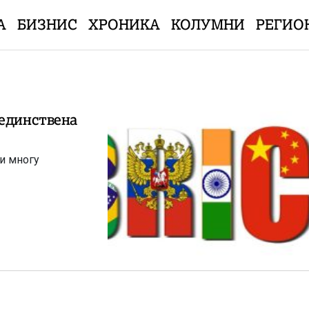
А
БИЗНИС
ХРОНИКА
КОЛУМНИ
РЕГИО
 единствена
и многу