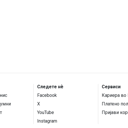
Следете нѐ
Сервиси
нис
Facebook
Кариера во 
умни
X
Платено по
т
YouTube
Пријави кор
Instagram