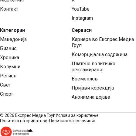
Контакт
YouTube
Instagram
Категории
Сервиси
Македонија
Кариера во Експрес Медиа
Груп
Бизнис
Комерцијална содржина
Хроника
Платено политичко
Колумни
рекламирање
Регион
Времеплов
Свет
Пријави корекција
Спорт
Анонимна дојава
©
2026 Експрес Медиа Груп
Услови за користење
Политика на приватност
Политика за колачиња