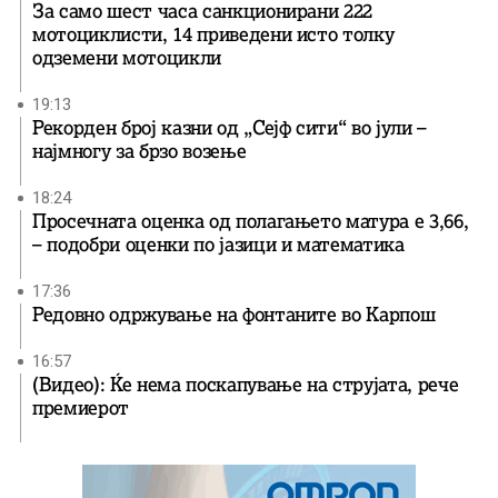
За само шест часа санкционирани 222
мотоциклисти, 14 приведени исто толку
одземени мотоцикли
19:13
Рекорден број казни од „Сејф сити“ во јули –
најмногу за брзо возење
18:24
Просечната оценка од полагањето матура е 3,66,
– подобри оценки по јазици и математика
17:36
Редовно одржување на фонтаните во Карпош
16:57
(Видео): Ќе нема поскапување на струјата, рече
премиерот