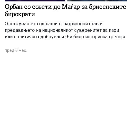
Орбан со совети до Маѓар за бриселските
бирократи
Откажувањето од нашиот патриотски став и
предавањето на националниот суверенитет за пари
или политичко одобрување би било историска грешка
пред 3 мес.