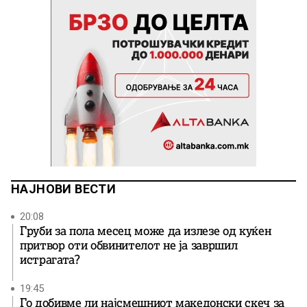
НАЈНОВИ ВЕСТИ
20:08
Груби за пола месец може да излезе од куќен
притвор оти обвинителот не ја завршил
истрагата?
19:45
Го добивме ли најсмешниот македонски скеч за