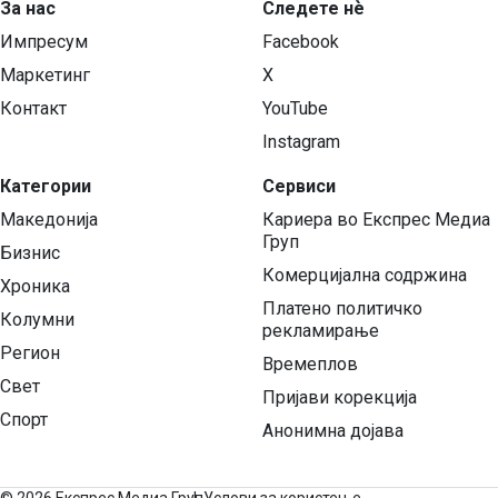
За нас
Следете нѐ
Импресум
Facebook
Маркетинг
X
Контакт
YouTube
Instagram
Категории
Сервиси
Македонија
Кариера во Експрес Медиа
Груп
Бизнис
Комерцијална содржина
Хроника
Платено политичко
Колумни
рекламирање
Регион
Времеплов
Свет
Пријави корекција
Спорт
Анонимна дојава