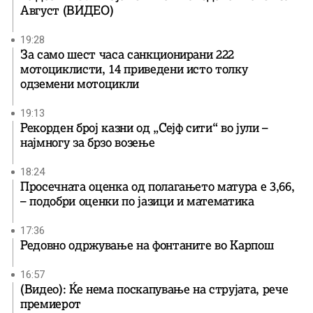
Август (ВИДЕО)
19:28
За само шест часа санкционирани 222
мотоциклисти, 14 приведени исто толку
одземени мотоцикли
19:13
Рекорден број казни од „Сејф сити“ во јули –
најмногу за брзо возење
18:24
Просечната оценка од полагањето матура е 3,66,
– подобри оценки по јазици и математика
17:36
Редовно одржување на фонтаните во Карпош
16:57
(Видео): Ќе нема поскапување на струјата, рече
премиерот