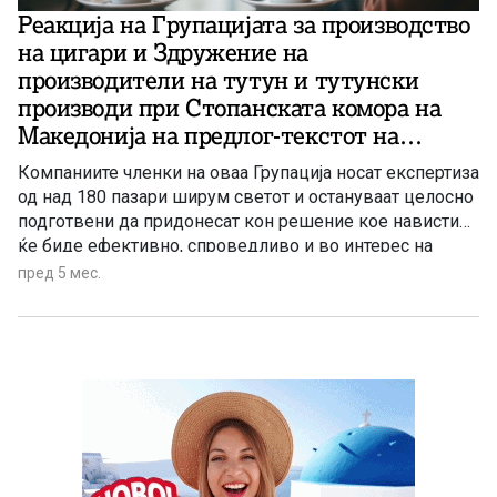
Реакција на Групацијата за производство
на цигари и Здружение на
производители на тутун и тутунски
производи при Стопанската комора на
Македонија на предлог-текстот на
законот за заштита од пушење
Компаниите членки на оваа Групација носат експертиза
од над 180 пазари ширум светот и остануваат целосно
подготвени да придонесат кон решение кое навистина
ќе биде ефективно, спроведливо и во интерес на
јавното здравје, граѓаните и економијата.
пред 5 мес.