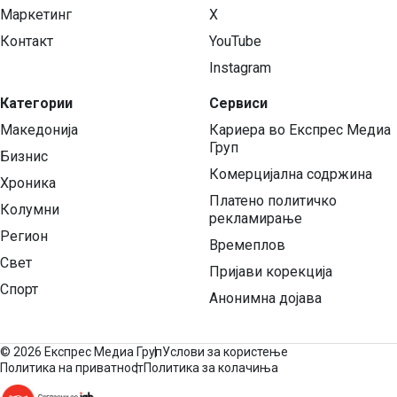
Маркетинг
X
Контакт
YouTube
Instagram
Категории
Сервиси
Македонија
Кариера во Експрес Медиа
Груп
Бизнис
Комерцијална содржина
Хроника
Платено политичко
Колумни
рекламирање
Регион
Времеплов
Свет
Пријави корекција
Спорт
Анонимна дојава
©
2026 Експрес Медиа Груп
Услови за користење
Политика на приватност
Политика за колачиња