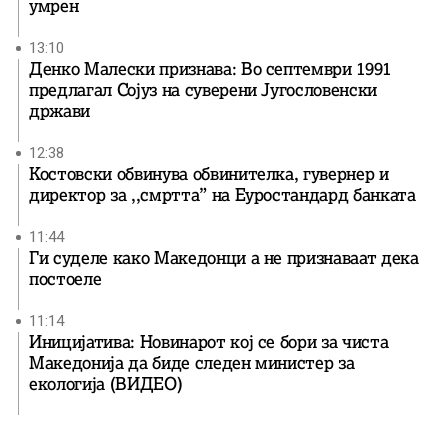
умрен
13:10
Денко Малески признава: Во септември 1991
предлагал Сојуз на суверени Југословенски
држави
12:38
Костовски обвинува обвинителка, гувернер и
директор за ,,смртта” на Еуростандард банката
11:44
Ги суделе како Македонци а не признаваат дека
постоеле
11:14
Иницијатива: Новинарот кој се бори за чиста
Македонија да биде следен министер за
екологија (ВИДЕО)