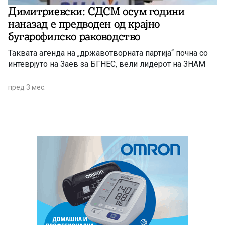
Димитриевски: СДСМ осум години
наназад е предводен од крајно
бугарофилско раководство
Таквата агенда на „државотворната партија“ почна со
интеврјуто на Заев за БГНЕС, вели лидерот на ЗНАМ
пред 3 мес.