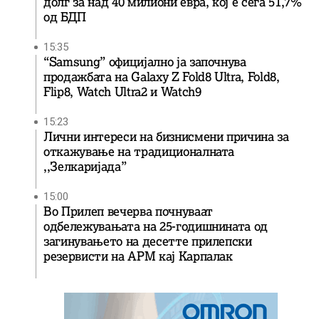
долг за над 40 милиони евра, кој e сега 51,7%
од БДП
15:35
“Samsung” официјално ја започнува
продажбата на Galaxy Z Fold8 Ultra, Fold8,
Flip8, Watch Ultra2 и Watch9
15:23
Лични интереси на бизнисмени причина за
откажување на традиционалната
,,Зелкаријада”
15:00
Во Прилеп вечерва почнуваат
одбележувањата на 25-годишнината од
загинувањето на десетте прилепски
резервисти на АРМ кај Карпалак