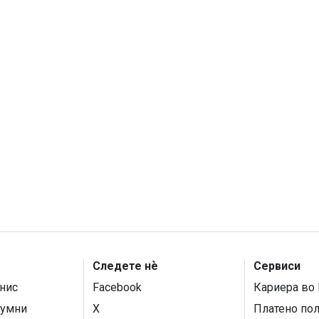
Следете нѐ
Сервиси
нис
Facebook
Кариера во 
умни
X
Платено по