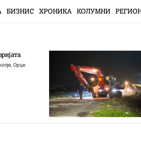
А
БИЗНИС
ХРОНИКА
КОЛУМНИ
РЕГИО
оријата
копје, Орце