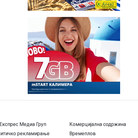
Експрес Медиа Груп
Комерцијална содржина
литичко рекламирање
Времеплов