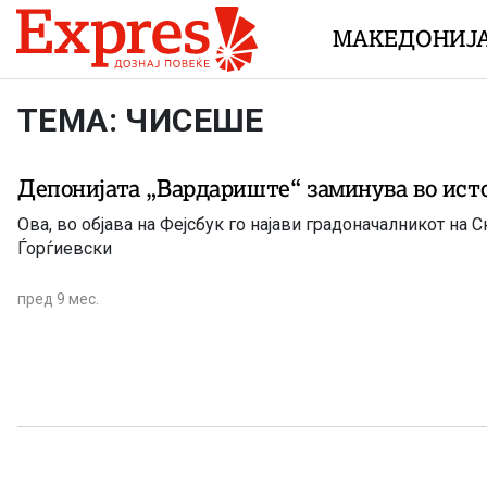
Skip to content
МАКЕДОНИЈ
ТЕМА: ЧИСЕШЕ
Депонијата „Вардариште“ заминува во ист
Ова, во објава на Фејсбук го најави градоначалникот на С
Ѓорѓиевски
пред 9 мес.