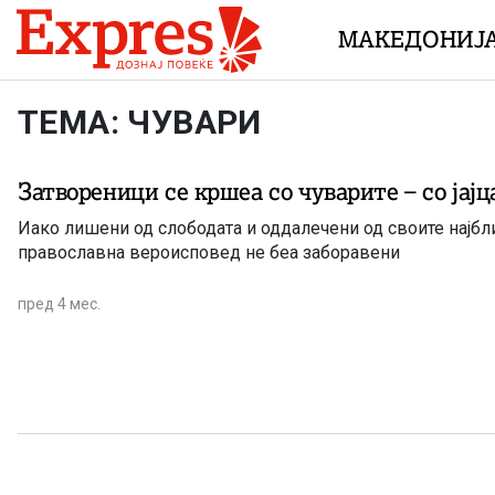
Skip to content
МАКЕДОНИЈ
ТЕМА: ЧУВАРИ
Затвореници се кршеа со чуварите – со јајц
Иако лишени од слободата и оддалечени од своите најбл
православна вероисповед не беа заборавени
пред 4 мес.