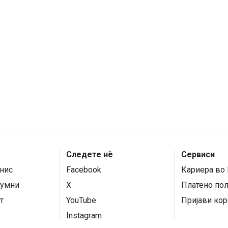
Следете нѐ
Сервиси
нис
Facebook
Кариера во 
умни
X
Платено по
т
YouTube
Пријави кор
Instagram