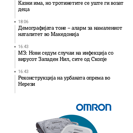
Казни има, но тротинетите се уште ги возат
деца
18:06
Демографијата тоне – аларм за намалениот
наталитет во Македонија
16:43
МЗ: Нови седум случаи на инфекција со
вирусот Западен Нил, сите од Скопје
16:43
Реконструкција на урбаната опрема во
Нерези