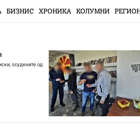
А
БИЗНИС
ХРОНИКА
КОЛУМНИ
РЕГИО
а
иски, осудените од