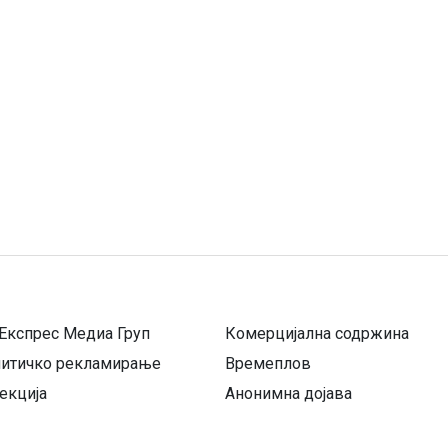
Експрес Медиа Груп
Комерцијална содржина
литичко рекламирање
Времеплов
екција
Анонимна дојава