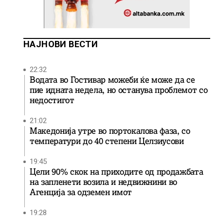
НАЈНОВИ ВЕСТИ
22:32
Водата во Гостивар можеби ќе може да се
пие идната недела, но останува проблемот со
недостигот
21:02
Македонија утре во портокалова фаза, со
температури до 40 степени Целзиусови
19:45
Цели 90% скок на приходите од продажбата
на запленети возила и недвижнини во
Агенција за одземен имот
19:28