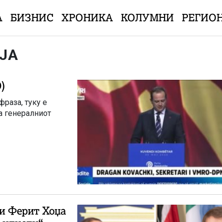
А
БИЗНИС
ХРОНИКА
КОЛУМНИ
РЕГИО
ЈА
)
раза, туку е
а генералниот
ни Ферит Хоџа