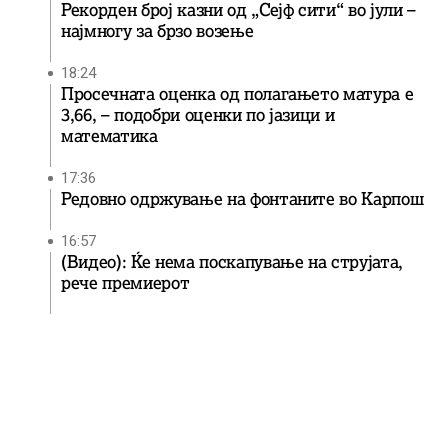
Рекорден број казни од „Сејф сити“ во јули –
најмногу за брзо возење
18:24
Просечната оценка од полагањето матура е
3,66, – подобри оценки по јазици и
математика
17:36
Редовно одржување на фонтаните во Карпош
16:57
(Видео): Ќе нема поскапување на струјата,
рече премиерот