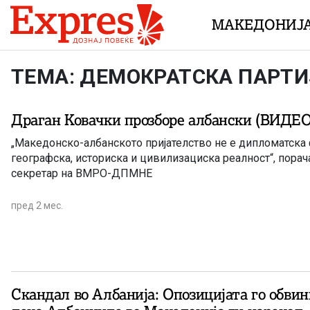
Skip to content
МАКЕДОНИЈ
ТЕМА: ДЕМОКРАТСКА ПАРТИ
Драган Ковачки прозборе албански (ВИДЕО
„Македонско-албанското пријателство не е дипломатска ф
географска, историска и цивилизациска реалност“, порач
секретар на ВМРО-ДПМНЕ
пред 2 мес.
Скандал во Албанија: Опозицијата го обви