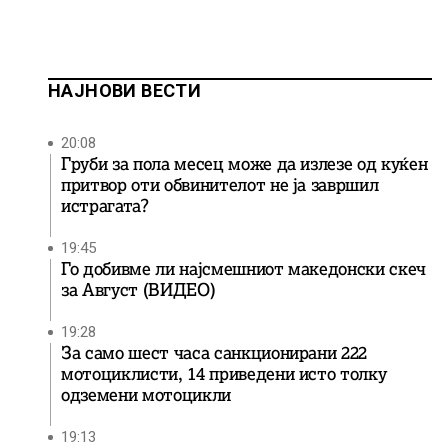
НАЈНОВИ ВЕСТИ
20:08
Груби за пола месец може да излезе од куќен
притвор оти обвинителот не ја завршил
истрагата?
19:45
Го добивме ли најсмешниот македонски скеч
за Август (ВИДЕО)
19:28
За само шест часа санкционирани 222
мотоциклисти, 14 приведени исто толку
одземени мотоцикли
19:13