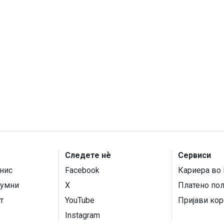
Следете нѐ
Сервиси
нис
Facebook
Кариера во 
умни
X
Платено по
т
YouTube
Пријави кор
Instagram