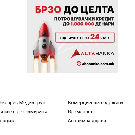
Експрес Медиа Груп
Комерцијална содржина
литичко рекламирање
Времеплов
екција
Анонимна дојава