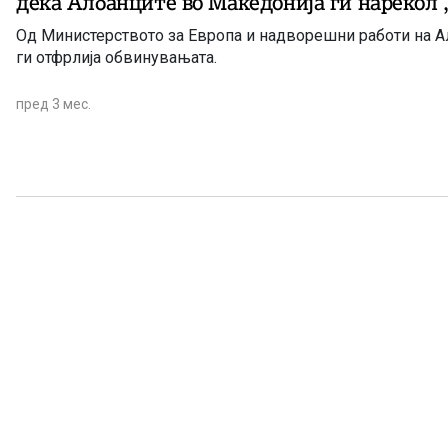
дека Албанците во Македонија ги нарекол
Од Министерството за Европа и надворешни работи на А
ги отфрлија обвинувањата.
пред 3 мес.