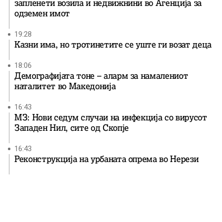
запленети возила и недвижнини во Агенција за
одземен имот
19:28
Казни има, но тротинетите се уште ги возат деца
18:06
Демографијата тоне – аларм за намалениот
наталитет во Македонија
16:43
МЗ: Нови седум случаи на инфекција со вирусот
Западен Нил, сите од Скопје
16:43
Реконструкција на урбаната опрема во Нерези