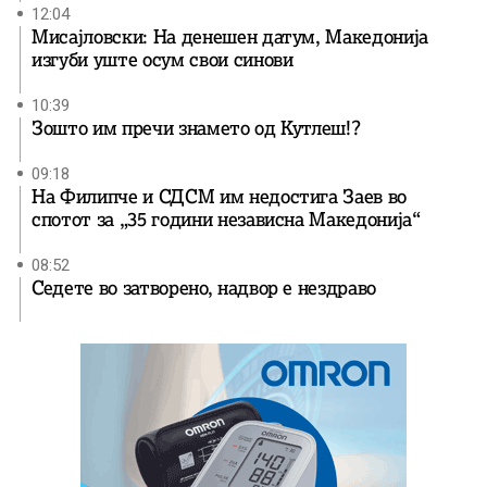
12:04
Мисајловски: На денешен датум, Македонија
изгуби уште осум свои синови
10:39
Зошто им пречи знамето од Кутлеш!?
09:18
На Филипче и СДСМ им недостига Заев во
спотот за „35 години независна Македонија“
08:52
Седете во затворено, надвор е нездраво