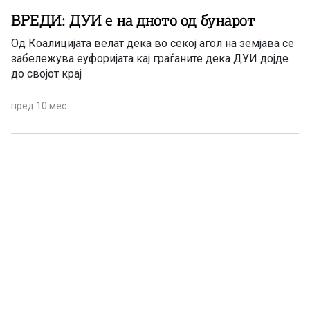
ВРЕДИ: ДУИ е на дното од бунарот
Од Коалицијата велат дека во секој агол на земјава се
забележува еуфоријата кај граѓаните дека ДУИ дојде
до својот крај
пред 10 мес.