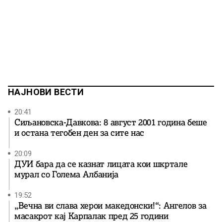
НАЈНОВИ ВЕСТИ
20:41
Сиљановска-Давкова: 8 август 2001 година беше
и остана тегобен ден за сите нас
20:09
ДУИ бара да се казнат лицата кои шкртале
мурал со Голема Албанија
19:52
„Вечна ви слава херои македонски!“: Ангелов за
масакрот кај Карпалак пред 25 години