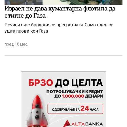
Израел не дава хумантарна флотила да
стигне до Газа
Речиси сите бродови се пресретнати. Само еден сè
уште плови кон Газа
пред 10 мес.