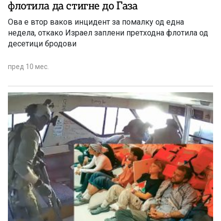
флотила да стигне до Газа
Ова е втор ваков инцидент за помалку од една
недела, откако Израел заплени претходна флотила од
десетици бродови
пред 10 мес.