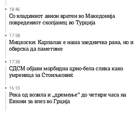
18:46
Со владиниот авион вратен во Македонија
повредениот скопјанец во Турција
17:58
Мицкоски: Карпалак е наша заедничка рана, но и
обврска да паметиме
17:38
СДСМ објави морбидна црно-бела слика како
умреница за Стоиљковиќ
16:10
Река од возила и „дремење“ до четири часа на
Евзони за влез во Грција