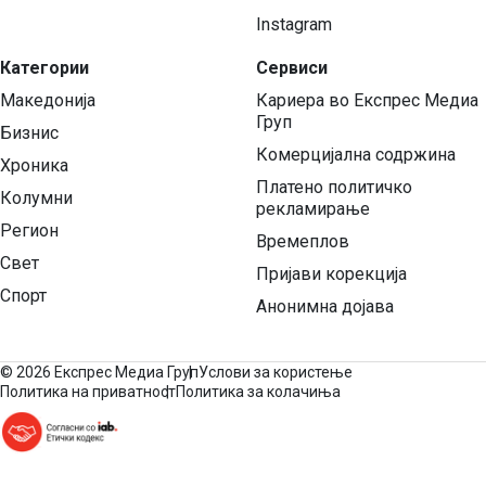
Instagram
Категории
Сервиси
Македонија
Кариера во Експрес Медиа
Груп
Бизнис
Комерцијална содржина
Хроника
Платено политичко
Колумни
рекламирање
Регион
Времеплов
Свет
Пријави корекција
Спорт
Анонимна дојава
©
2026 Експрес Медиа Груп
Услови за користење
Политика на приватност
Политика за колачиња