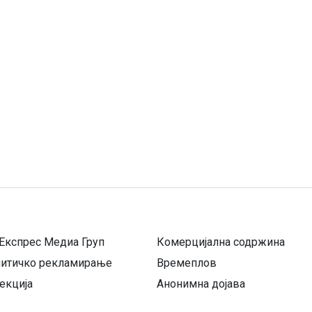
Експрес Медиа Груп
Комерцијална содржина
литичко рекламирање
Времеплов
екција
Анонимна дојава