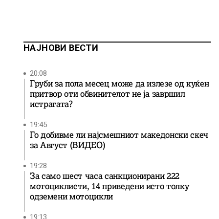
НАЈНОВИ ВЕСТИ
20:08
Груби за пола месец може да излезе од куќен
притвор оти обвинителот не ја завршил
истрагата?
19:45
Го добивме ли најсмешниот македонски скеч
за Август (ВИДЕО)
19:28
За само шест часа санкционирани 222
мотоциклисти, 14 приведени исто толку
одземени мотоцикли
19:13