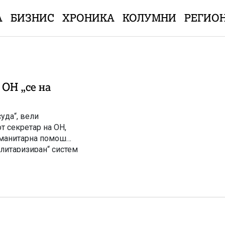
А
БИЗНИС
ХРОНИКА
КОЛУМНИ
РЕГИО
 ОН „се на
уда“, вели
т секретар на ОН,
хуманитарна помош
илитаризиран“ систем
0 Палестинци се