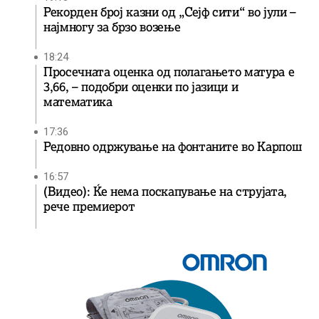
Рекорден број казни од „Сејф сити“ во јули –
најмногу за брзо возење
18:24
Просечната оценка од полагањето матура е
3,66, – подобри оценки по јазици и
математика
17:36
Редовно одржување на фонтаните во Карпош
16:57
(Видео): Ќе нема поскапување на струјата,
рече премиерот