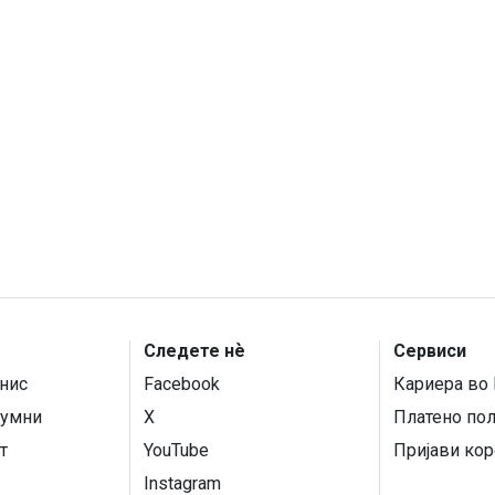
Следете нѐ
Сервиси
нис
Facebook
Кариера во 
умни
X
Платено по
т
YouTube
Пријави кор
Instagram