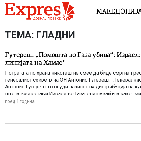
Skip to content
МАКЕДОНИЈ
ТЕМА: ГЛАДНИ
Гутереш: „Помошта во Газа убива“: Израел:
линијата на Хамас“
Потрагата по храна никогаш не смее да биде смртна прес
генералиот секретр на ОН Антонио Гутереш. .Генералнио
Антонио Гутереш, го осуди начинот на дистрибуција на 
што ја воспостави Израел во Газа, опишувајќи ја како „м
што „убива луѓе“, Според податоците на ОН, најмалку 41
пред 1 година
убиени […]