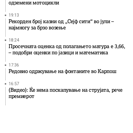
одземени мотоцикли
19:13
Рекорден број казни од „Сејф сити“ во јули –
најмногу за брзо возење
18:24
Просечната оценка од полагањето матура е 3,66,
– подобри оценки по јазици и математика
17:36
Редовно одржување на фонтаните во Карпош
16:57
(Видео): Ќе нема поскапување на струјата, рече
премиерот