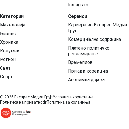
Instagram
Категории
Сервиси
Македонија
Кариера во Експрес Медиа
Груп
Бизнис
Комерцијална содржина
Хроника
Платено политичко
Колумни
рекламирање
Регион
Времеплов
Свет
Пријави корекција
Спорт
Анонимна дојава
©
2026 Експрес Медиа Груп
Услови за користење
Политика на приватност
Политика за колачиња