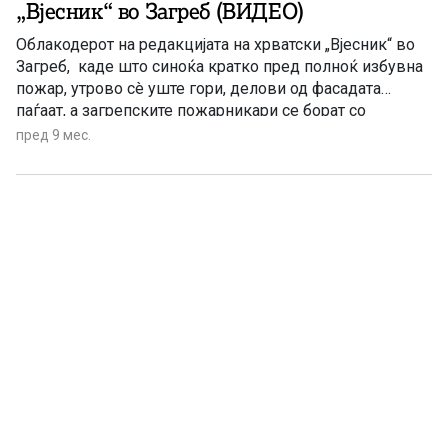
„Вјесник“ во Загреб (ВИДЕО)
Облакодерот на редакцијата на хрватски „Вјесник“ во
Загреб, каде што синоќа кратко пред полноќ избувна
пожар, утрово сè уште гори, делови од фасадата
паѓаат, а загрепските пожарникари се борат со
пожарот цела ноќ.
пред 9 мес.