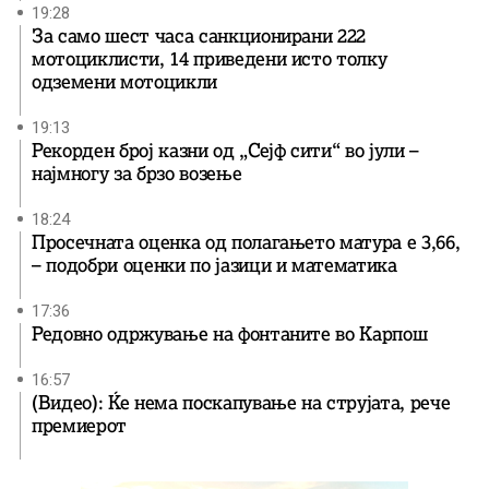
19:28
За само шест часа санкционирани 222
мотоциклисти, 14 приведени исто толку
одземени мотоцикли
19:13
Рекорден број казни од „Сејф сити“ во јули –
најмногу за брзо возење
18:24
Просечната оценка од полагањето матура е 3,66,
– подобри оценки по јазици и математика
17:36
Редовно одржување на фонтаните во Карпош
16:57
(Видео): Ќе нема поскапување на струјата, рече
премиерот