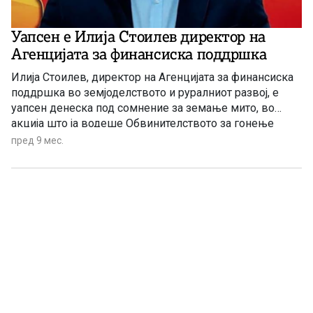
Уапсен е Илија Стоилев директор на
Агенцијата за финансиска поддршка
Илија Стоилев, директор на Агенцијата за финансиска
поддршка во земјоделството и руралниот развој, е
уапсен денеска под сомнение за земање мито, во
акција што ја водеше Обвинителството за гонење
организиран криминал и корупција (ОЈО ГОКК) .
пред 9 мес.