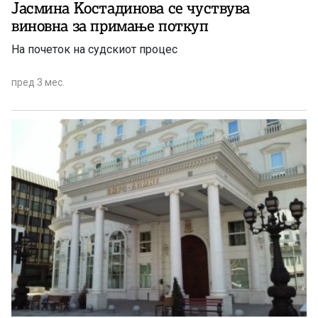
Jасмина Kостадинова се чуствува
виновна за примање поткуп
На почеток на судскиот процес
пред 3 мес.