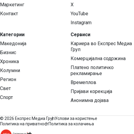
Маркетинг
X
Контакт
YouTube
Instagram
Категории
Сервиси
Македонија
Кариера во Експрес Медиа
Груп
Бизнис
Комерцијална содржина
Хроника
Платено политичко
Колумни
рекламирање
Регион
Времеплов
Свет
Пријави корекција
Спорт
Анонимна дојава
©
2026 Експрес Медиа Груп
Услови за користење
Политика на приватност
Политика за колачиња